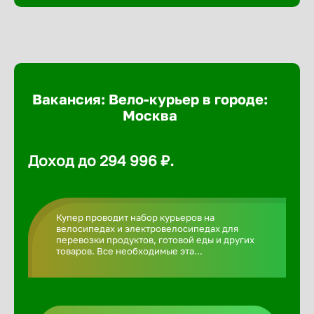
Балтийск
Барнаул
Батайск
Вакансия: Вело-курьер в городе:
Москва
Белгород
Доход до 294 996 ₽.
Белорецк
Купер проводит набор курьеров на
Белорече
велосипедах и электровелосипедах для
перевозки продуктов, готовой еды и других
товаров. Все необходимые эта...
Бердск
Березник