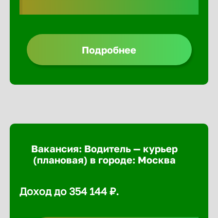
Борович
Подробнее
Братск
Брянск
Бугульма
Бузулук
Вакансия: Водитель — курьер
(плановая) в городе: Москва
Великие 
Доход до 354 144 ₽.
Великий 