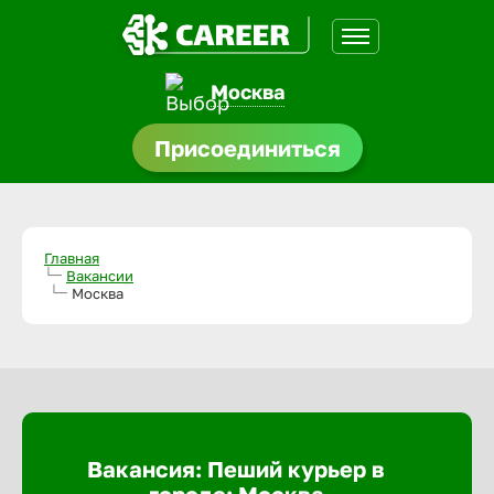
Москва
доустройства
Присоединиться
Абакан
ормления
щества
Адлер
Главная
Вакансии
A.Q
Москва
Азов
Аксай
Александ
Вакансия: Пеший курьер в