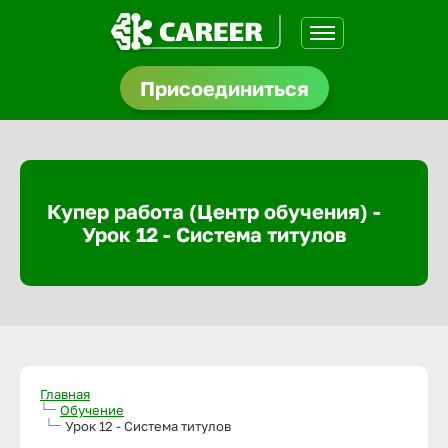
Присоединиться
и Купер
щества
Купер работа (Центр обучения) -
доустройства
Урок 12 - Система титулов
A.Q
Главная
Обучение
Урок 12 - Система титулов