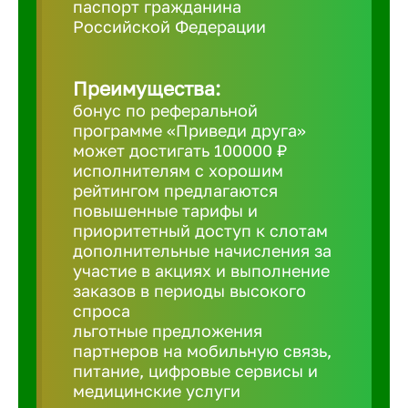
паспорт гражданина
Российской Федерации
Борович
Преимущества:
Братск
бонус по реферальной
программе «Приведи друга»
Брянск
может достигать 100000 ₽
исполнителям с хорошим
рейтингом предлагаются
Бугульма
повышенные тарифы и
приоритетный доступ к слотам
дополнительные начисления за
Бузулук
участие в акциях и выполнение
заказов в периоды высокого
спроса
Великие 
льготные предложения
партнеров на мобильную связь,
питание, цифровые сервисы и
Великий 
медицинские услуги