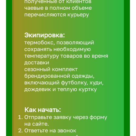
полученные от клиентов
чаевые в полном объеме
Великий 
перечисляются курьеру
Верхнеру
Экипировка:
термобокс, позволяющий
Верхняя
сохранять необходимую
температуру товаров во время
доставки
Вичуга
сезонный комплект
брендированной одежды,
включающий футболку, худи,
Владивос
дождевик и теплую куртку
Владикав
Как начать:
Отправьте заявку через форму
Владими
на сайте.
Ответьте на звонок