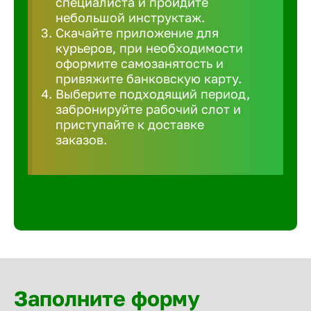
специалиста и пройдите
Волгогра
небольшой инструктаж.
Скачайте приложение для
курьеров, при необходимости
Волгодон
оформите самозанятость и
привяжите банковскую карту.
Выберите подходящий период,
Волгореч
забронируйте рабочий слот и
приступайте к доставке
Волжск
заказов.
Волжски
Вологда
Воронеж
Заполните форму
Воткинск