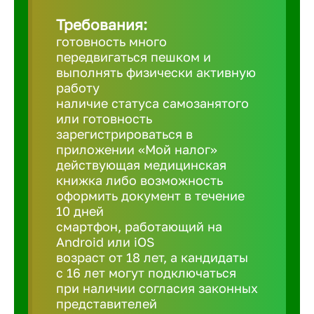
Требования:
Березовс
готовность много
передвигаться пешком и
выполнять физически активную
Бийск
работу
наличие статуса самозанятого
или готовность
Биробид
зарегистрироваться в
приложении «Мой налог»
действующая медицинская
Бирск
книжка либо возможность
оформить документ в течение
10 дней
Благовещ
смартфон, работающий на
Android или iOS
Благода
возраст от 18 лет, а кандидаты
с 16 лет могут подключаться
при наличии согласия законных
Бор
представителей