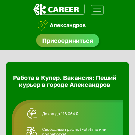
Александров
доустройства
Присоединиться
Абакан
ормления
щества
Адлер
Работа в Купер. Вакансия: Пеший
A.Q
курьер в городе Александров
Азов
Аксай
Доход до 116 064 ₽.
Александ
Свободный график (Full-time или
подработка).