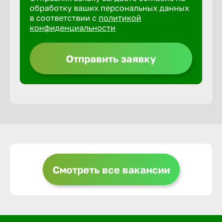
обработку ваших персональных данных
в соответствии с
политикой
Горно-Ал
конфиденциальности
Грозный
Отправить заявку
Грязи
Губкин
Гуково
Смотреть все вакансии
Гусь-Хру
Дербент