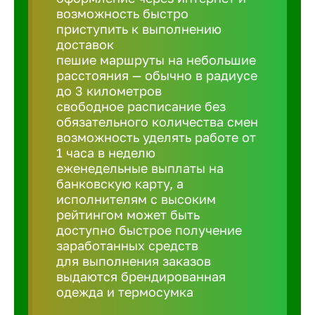
Балтийск
возможность быстро
приступить к выполнению
доставок
Барнаул
пешие маршруты на небольшие
расстояния — обычно в радиусе
до 3 километров
Батайск
свободное расписание без
обязательного количества смен
Белгород
возможность уделять работе от
1 часа в неделю
еженедельные выплаты на
Белорецк
банковскую карту, а
исполнителям с высоким
рейтингом может быть
Белорече
доступно быстрое получение
заработанных средств
для выполнения заказов
Бердск
выдаются брендированная
одежда и термосумка
Березник