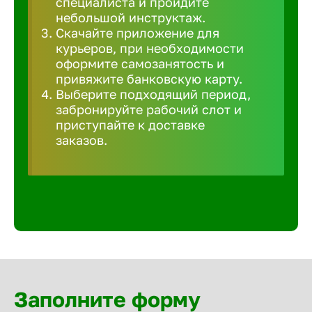
специалиста и пройдите
Волгогра
небольшой инструктаж.
Скачайте приложение для
курьеров, при необходимости
Волгодон
оформите самозанятость и
привяжите банковскую карту.
Выберите подходящий период,
Волгореч
забронируйте рабочий слот и
приступайте к доставке
Волжск
заказов.
Волжски
Вологда
Воронеж
Заполните форму
Воткинск