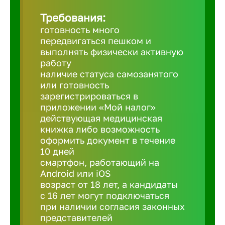
Требования:
Березовс
готовность много
передвигаться пешком и
выполнять физически активную
Бийск
работу
наличие статуса самозанятого
или готовность
Биробид
зарегистрироваться в
приложении «Мой налог»
действующая медицинская
Бирск
книжка либо возможность
оформить документ в течение
10 дней
Благовещ
смартфон, работающий на
Android или iOS
Благода
возраст от 18 лет, а кандидаты
с 16 лет могут подключаться
при наличии согласия законных
Бор
представителей