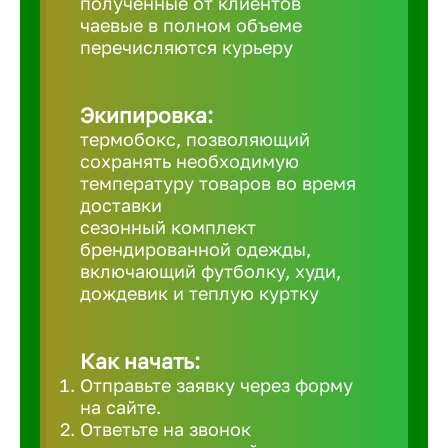
полученные от клиентов
чаевые в полном объеме
Великий 
перечисляются курьеру
Верхнеру
Экипировка:
термобокс, позволяющий
Верхняя
сохранять необходимую
температуру товаров во время
доставки
Вичуга
сезонный комплект
брендированной одежды,
включающий футболку, худи,
Владивос
дождевик и теплую куртку
Владикав
Как начать:
Отправьте заявку через форму
Владими
на сайте.
Ответьте на звонок