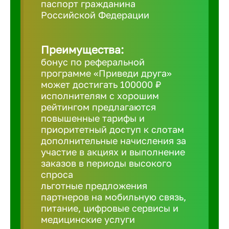
паспорт гражданина
Российской Федерации
Борович
Преимущества:
Братск
бонус по реферальной
программе «Приведи друга»
Брянск
может достигать 100000 ₽
исполнителям с хорошим
рейтингом предлагаются
Бугульма
повышенные тарифы и
приоритетный доступ к слотам
дополнительные начисления за
Бузулук
участие в акциях и выполнение
заказов в периоды высокого
спроса
Великие 
льготные предложения
партнеров на мобильную связь,
питание, цифровые сервисы и
Великий 
медицинские услуги