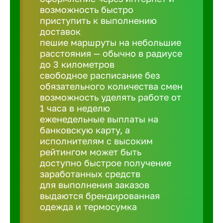
Балтийск
возможность быстро
приступить к выполнению
доставок
Барнаул
пешие маршруты на небольшие
расстояния — обычно в радиусе
до 3 километров
Батайск
свободное расписание без
обязательного количества смен
Белгород
возможность уделять работе от
1 часа в неделю
еженедельные выплаты на
Белорецк
банковскую карту, а
исполнителям с высоким
рейтингом может быть
Белорече
доступно быстрое получение
заработанных средств
для выполнения заказов
Бердск
выдаются брендированная
одежда и термосумка
Березник