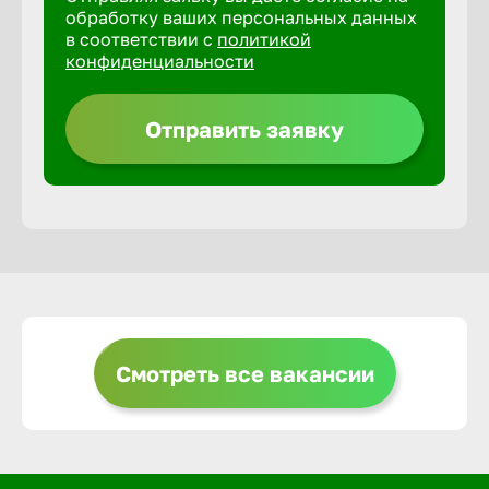
обработку ваших персональных данных
в соответствии с
политикой
Горно-Ал
конфиденциальности
Грозный
Отправить заявку
Грязи
Губкин
Гуково
Смотреть все вакансии
Гусь-Хру
Дербент