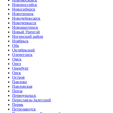
Новомосковск
Новороссийск
Новосибирск
Новотроицк
Новочебоксарск
Новочеркасск
Новошахтинск
Новый Уренгой
Ногинский район
Ноябрьск
Обь
Октябрьский
Оленегорск
Омск
Орел
Оренбург
Орск
Остров
Павлово
Павловская
Пенза
Первоуральск
Переславль-Залесский
Пермь
Петрозаводск