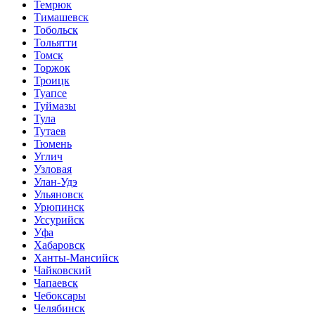
Темрюк
Тимашевск
Тобольск
Тольятти
Томск
Торжок
Троицк
Туапсе
Туймазы
Тула
Тутаев
Тюмень
Углич
Узловая
Улан-Удэ
Ульяновск
Урюпинск
Уссурийск
Уфа
Хабаровск
Ханты-Мансийск
Чайковский
Чапаевск
Чебоксары
Челябинск