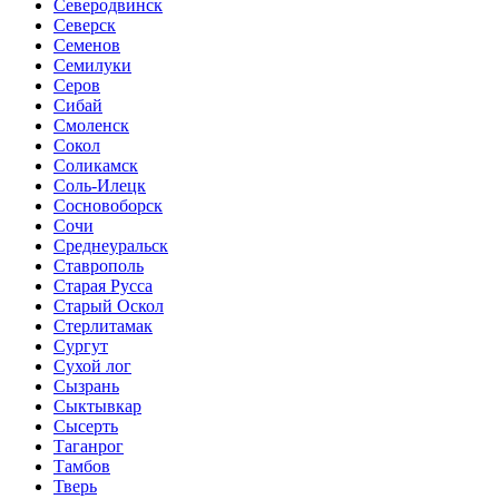
Северодвинск
Северск
Семенов
Семилуки
Серов
Сибай
Смоленск
Сокол
Соликамск
Соль-Илецк
Сосновоборск
Сочи
Среднеуральск
Ставрополь
Старая Русса
Старый Оскол
Стерлитамак
Сургут
Сухой лог
Сызрань
Сыктывкар
Сысерть
Таганрог
Тамбов
Тверь