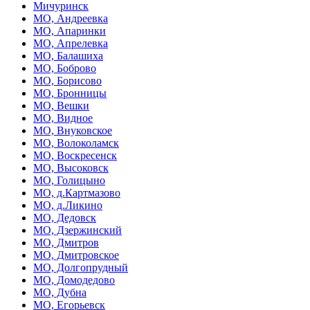
Мичуринск
МО, Андреевка
МО, Апаринки
МО, Апрелевка
МО, Балашиха
МО, Боброво
МО, Борисово
МО, Бронницы
МО, Вешки
МО, Видное
МО, Внуковское
МО, Волоколамск
МО, Воскресенск
МО, Высоковск
МО, Голицыно
МО, д.Картмазово
МО, д.Ликино
МО, Дедовск
МО, Дзержинский
МО, Дмитров
МО, Дмитровское
МО, Долгопрудный
МО, Домодедово
МО, Дубна
МО, Егорьевск