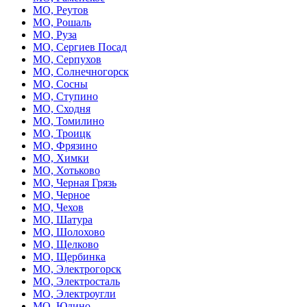
МО, Реутов
МО, Рошаль
МО, Руза
МО, Сергиев Посад
МО, Серпухов
МО, Солнечногорск
МО, Сосны
МО, Ступино
МО, Сходня
МО, Томилино
МО, Троицк
МО, Фрязино
МО, Химки
МО, Хотьково
МО, Черная Грязь
МО, Черное
МО, Чехов
МО, Шатура
МО, Шолохово
МО, Щелково
МО, Щербинка
МО, Электрогорск
МО, Электросталь
МО, Электроугли
МО, Юдино