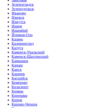
Заволжье
Зеленоградск
Зеленодольск
Иваново
Ижевск
Иркутск
Ишим
Ишимбай
Йошкар-Ола
Казань
Калининград
Калуга
Каменск-Уральский
Каменск-Шахтинский
Камышин
Канаш
Канск
Карачев
Каспийск
Кемерово
Кизилюрт
Кимры
Кинешма
Киров
Кирово-Чепецк