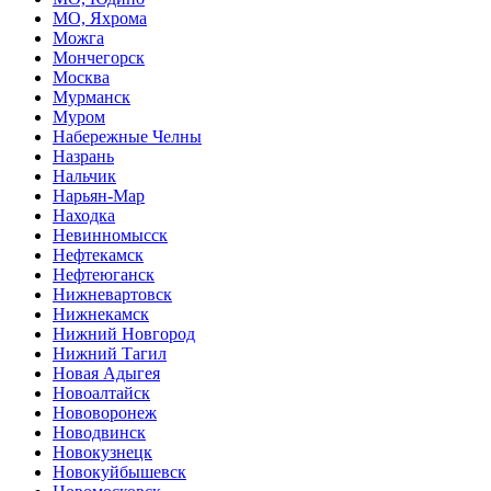
МО, Яхрома
Можга
Мончегорск
Москва
Мурманск
Муром
Набережные Челны
Назрань
Нальчик
Нарьян-Мар
Находка
Невинномысск
Нефтекамск
Нефтеюганск
Нижневартовск
Нижнекамск
Нижний Новгород
Нижний Тагил
Новая Адыгея
Новоалтайск
Нововоронеж
Новодвинск
Новокузнецк
Новокуйбышевск