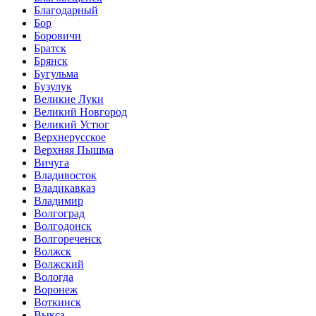
Благодарный
Бор
Боровичи
Братск
Брянск
Бугульма
Бузулук
Великие Луки
Великий Новгород
Великий Устюг
Верхнерусское
Верхняя Пышма
Вичуга
Владивосток
Владикавказ
Владимир
Волгоград
Волгодонск
Волгореченск
Волжск
Волжский
Вологда
Воронеж
Воткинск
Выкса