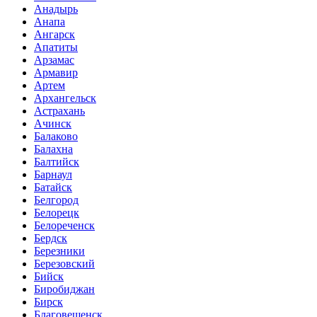
Анадырь
Анапа
Ангарск
Апатиты
Арзамас
Армавир
Артем
Архангельск
Астрахань
Ачинск
Балаково
Балахна
Балтийск
Барнаул
Батайск
Белгород
Белорецк
Белореченск
Бердск
Березники
Березовский
Бийск
Биробиджан
Бирск
Благовещенск