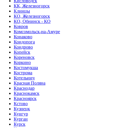
Кисловодск
КК, Железногорск
Клинцы
КО, Железногорск
КО, Обнинск - КО
Ковров
Комсомольск-на-Амуре
Конаково
Кондопога
Кондрово
Копейск
Кореновск
Коркино
Костомукша
Кострома
Котельнич
Красная Поляна
Краснодар
Краснокамск
Красноярск
Кстово
Кузнецк
Кунгур
Курган
Курск