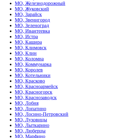
МО, Железнодорожный
МО, Жуковский
МО, Зарайск
МО, Звенигород
МО, Зеленоград
МО, Ивантеевка
МО, Истра
МО, Кашира
МО, Климовск
МО, Клин
МО, Коломна
МО, Коммунарка
МО, Королев
МО, Котельники
МО, Красково
МО, Красноармейск
МО, Красногорск
МО, Краснозаводск
МО, Лобня
МО, Лопатино
МО, Лосино-Петровский
МО, Луховицы
МО, Лыткарино
МО, Люберцы
МО, Марфино