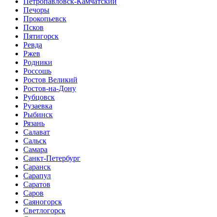
Петропавловск-Камчатский
Печоры
Прокопьевск
Псков
Пятигорск
Ревда
Ржев
Родники
Россошь
Ростов Великий
Ростов-на-Дону
Рубцовск
Рузаевка
Рыбинск
Рязань
Салават
Сальск
Самара
Санкт-Петербург
Саранск
Сарапул
Саратов
Саров
Саяногорск
Светлогорск