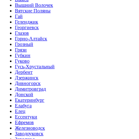
Вышний Волочек
Вятские Поляны
Гай
Геленджик
Георгиевск
Глазов
Горно-Алтайск
Грозный
Грязи
Губкин
Гуково
Гусь-Хрустальный
Дербент
Дзержинск
Дивногорск
Димитровград
Донской
Екатеринбург
Елабуга
Елец
Ессентуки
Ефремов
Железноводск
Заводоуковск