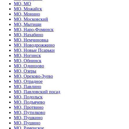
МО, МО
МО, Можайск
МО, Монино
МО, Московский
МО, Мытищи
МО, Наро-Фоминск
МО, Нахабино
МО, Немчиновка
МО, Новодрожжино
МО, Новые Псарьки
МО, Ногинск
МО, Обнинск
МО, Одинцово
МО, Озеры
МО, Орехово-Зуево
МО, Отрадное
МО, Павлино
МО, Павловский посад
МО, Подольск
МО, Подъячево
МО, Протвино
МО, Путилково
МО, Пушкино
МО, Пущино
МО, Раменское