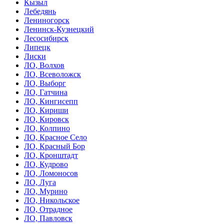
Кызыл
Лебедянь
Лениногорск
Ленинск-Кузнецкий
Лесосибирск
Липецк
Лиски
ЛО, Волхов
ЛО, Всеволожск
ЛО, Выборг
ЛО, Гатчина
ЛО, Кингисепп
ЛО, Кириши
ЛО, Кировск
ЛО, Колпино
ЛО, Красное Село
ЛО, Красный Бор
ЛО, Кронштадт
ЛО, Кудрово
ЛО, Ломоносов
ЛО, Луга
ЛО, Мурино
ЛО, Никольское
ЛО, Отрадное
ЛО, Павловск