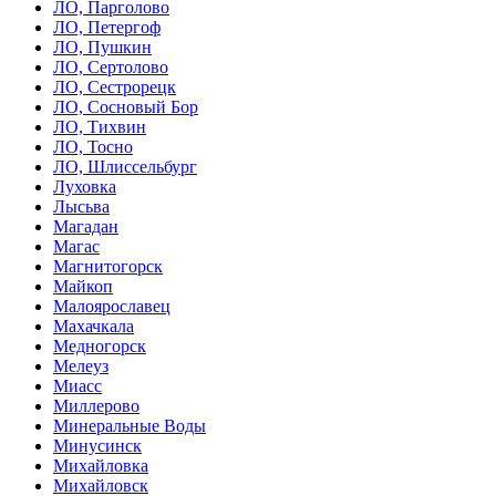
ЛО, Парголово
ЛО, Петергоф
ЛО, Пушкин
ЛО, Сертолово
ЛО, Сестрорецк
ЛО, Сосновый Бор
ЛО, Тихвин
ЛО, Тосно
ЛО, Шлиссельбург
Луховка
Лысьва
Магадан
Магас
Магнитогорск
Майкоп
Малоярославец
Махачкала
Медногорск
Мелеуз
Миасс
Миллерово
Минеральные Воды
Минусинск
Михайловка
Михайловск