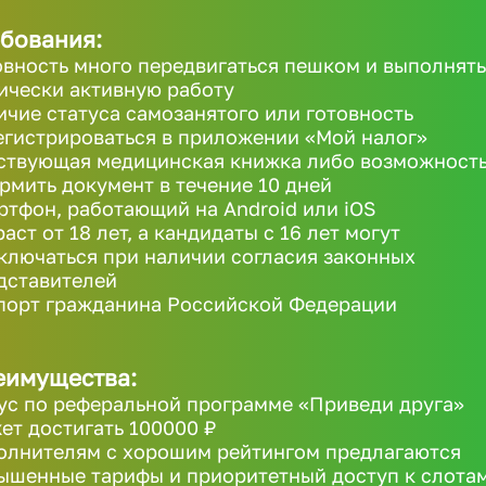
бования:
овность много передвигаться пешком и выполнять
ически активную работу
ичие статуса самозанятого или готовность
егистрироваться в приложении «Мой налог»
ствующая медицинская книжка либо возможност
рмить документ в течение 10 дней
ртфон, работающий на Android или iOS
аст от 18 лет, а кандидаты с 16 лет могут
ключаться при наличии согласия законных
дставителей
порт гражданина Российской Федерации
еимущества:
ус по реферальной программе «Приведи друга»
ет достигать 100000 ₽
олнителям с хорошим рейтингом предлагаются
ышенные тарифы и приоритетный доступ к слота