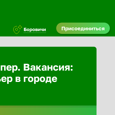
Присоединиться
Боровичи
Абакан
Адлер
пер. Вакансия:
ер в городе
Азов
Аксай
Александ