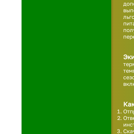
доп
вып
льг
пит
пол
пер
Эк
тер
тем
сез
вкл
Как
Отп
Отв
инс
Ска