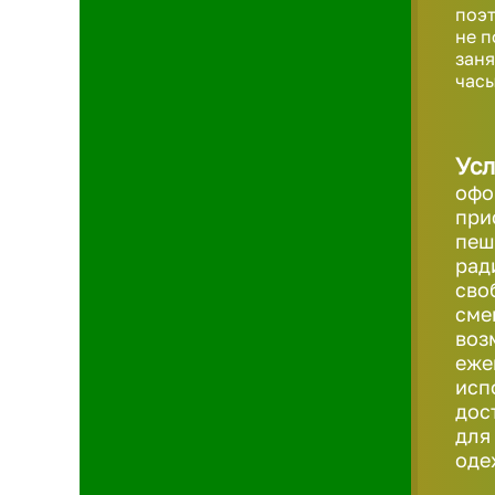
поэт
не п
заня
часы
Усл
офо
при
пеш
рад
сво
сме
воз
еже
исп
дос
для
оде