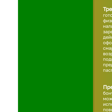
Тре
гот
физ
нал
зар
дей
офо
сма
возр
под
пре
пас
Пр
бон
мож
исп
пов