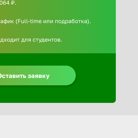
064 ₽.
Алексин
фик (Full-time или подработка).
Альметье
одходит для студентов.
Анадырь
Анапа
Оставить заявку
Ангарск
Апатиты
Арзамас