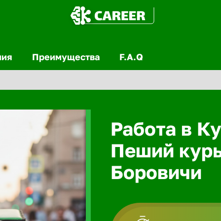
ния
Преимущества
F.A.Q
Работа в Ку
Пеший курь
Боровичи