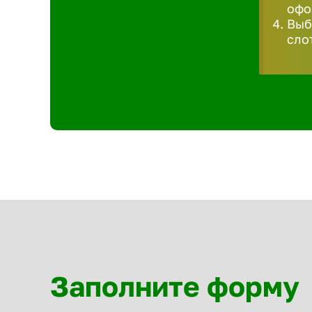
офо
Выб
сло
Заполните форму