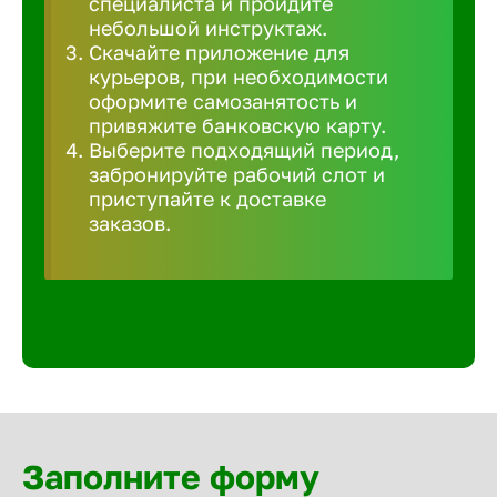
специалиста и пройдите
Волгогра
небольшой инструктаж.
Скачайте приложение для
курьеров, при необходимости
Волгодон
оформите самозанятость и
привяжите банковскую карту.
Выберите подходящий период,
Волгореч
забронируйте рабочий слот и
приступайте к доставке
Волжск
заказов.
Волжски
Вологда
Воронеж
Заполните форму
Воткинск