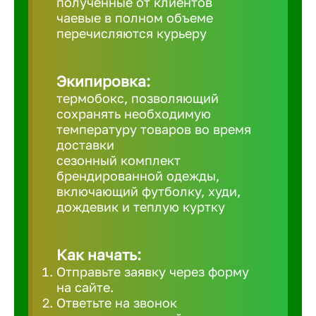
полученные от клиентов
чаевые в полном объеме
Великий 
перечисляются курьеру
Верхнеру
Экипировка:
термобокс, позволяющий
Верхняя
сохранять необходимую
температуру товаров во время
доставки
Вичуга
сезонный комплект
брендированной одежды,
включающий футболку, худи,
Владивос
дождевик и теплую куртку
Владикав
Как начать:
Отправьте заявку через форму
Владими
на сайте.
Ответьте на звонок