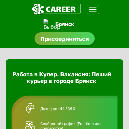
Брянск
доустройства
Присоединиться
Абакан
ормления
щества
Адлер
Работа в Купер. Вакансия: Пеший
A.Q
курьер в городе Брянск
Азов
Аксай
Доход до 144 336 ₽.
Александ
Свободный график (Full-time или
подработка).