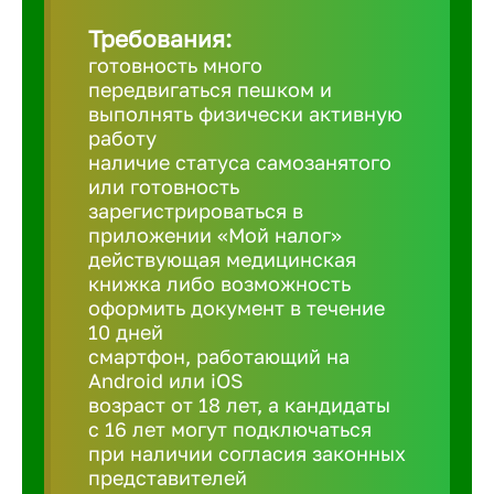
Требования:
Березовс
готовность много
передвигаться пешком и
выполнять физически активную
Бийск
работу
наличие статуса самозанятого
или готовность
Биробид
зарегистрироваться в
приложении «Мой налог»
действующая медицинская
Бирск
книжка либо возможность
оформить документ в течение
10 дней
Благовещ
смартфон, работающий на
Android или iOS
Благода
возраст от 18 лет, а кандидаты
с 16 лет могут подключаться
при наличии согласия законных
Бор
представителей