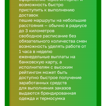
Балтийск
возможность быстро
приступить к выполнению
доставок
Барнаул
пешие маршруты на небольшие
расстояния — обычно в радиусе
до 3 километров
Батайск
свободное расписание без
обязательного количества смен
Белгород
возможность уделять работе от
1 часа в неделю
еженедельные выплаты на
Белорецк
банковскую карту, а
исполнителям с высоким
рейтингом может быть
Белорече
доступно быстрое получение
заработанных средств
для выполнения заказов
Бердск
выдаются брендированная
одежда и термосумка
Березник