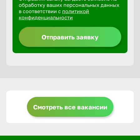
обработку ваших персональных данных
в соответствии с
политикой
Горно-Ал
конфиденциальности
Грозный
Отправить заявку
Грязи
Губкин
Гуково
Смотреть все вакансии
Гусь-Хру
Дербент