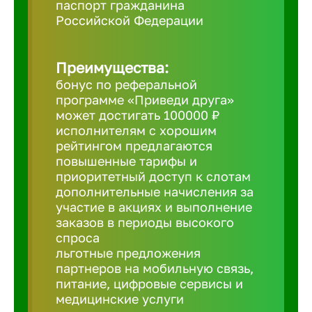
паспорт гражданина
Российской Федерации
Борович
Преимущества:
Братск
бонус по реферальной
программе «Приведи друга»
Брянск
может достигать 100000 ₽
исполнителям с хорошим
рейтингом предлагаются
Бугульма
повышенные тарифы и
приоритетный доступ к слотам
дополнительные начисления за
Бузулук
участие в акциях и выполнение
заказов в периоды высокого
спроса
Великие 
льготные предложения
партнеров на мобильную связь,
питание, цифровые сервисы и
Великий 
медицинские услуги