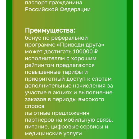
паспорт гражданина
Российской Федерации
Борович
Преимущества:
Братск
бонус по реферальной
программе «Приведи друга»
Брянск
может достигать 100000 ₽
исполнителям с хорошим
рейтингом предлагаются
Бугульма
повышенные тарифы и
приоритетный доступ к слотам
дополнительные начисления за
Бузулук
участие в акциях и выполнение
заказов в периоды высокого
спроса
Великие 
льготные предложения
партнеров на мобильную связь,
питание, цифровые сервисы и
Великий 
медицинские услуги