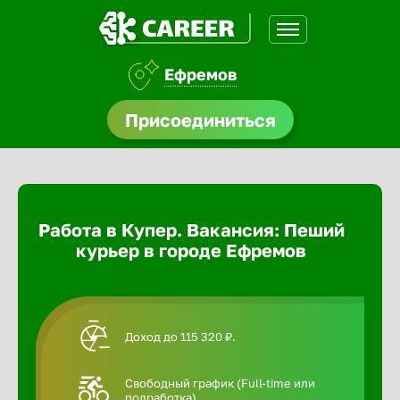
Ефремов
доустройства
Присоединиться
Абакан
ормления
щества
Адлер
Работа в Купер. Вакансия: Пеший
A.Q
курьер в городе Ефремов
Азов
Аксай
Доход до 115 320 ₽.
Александ
Свободный график (Full-time или
подработка).