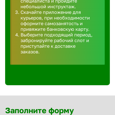
специалиста и пройдите
Волгогра
небольшой инструктаж.
Скачайте приложение для
курьеров, при необходимости
Волгодон
оформите самозанятость и
привяжите банковскую карту.
Выберите подходящий период,
Волгореч
забронируйте рабочий слот и
приступайте к доставке
Волжск
заказов.
Волжски
Вологда
Воронеж
Заполните форму
Воткинск