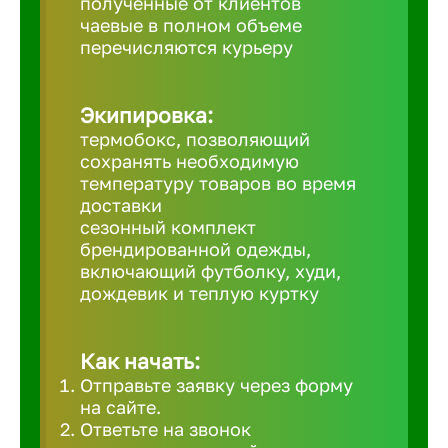
полученные от клиентов
чаевые в полном объеме
Великий 
перечисляются курьеру
Верхнеру
Экипировка:
термобокс, позволяющий
Верхняя
сохранять необходимую
температуру товаров во время
доставки
Вичуга
сезонный комплект
брендированной одежды,
включающий футболку, худи,
Владивос
дождевик и теплую куртку
Владикав
Как начать:
Отправьте заявку через форму
Владими
на сайте.
Ответьте на звонок