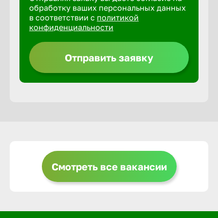
обработку ваших персональных данных
в соответствии с
политикой
Горно-Ал
конфиденциальности
Грозный
Отправить заявку
Грязи
Губкин
Гуково
Смотреть все вакансии
Гусь-Хру
Дербент