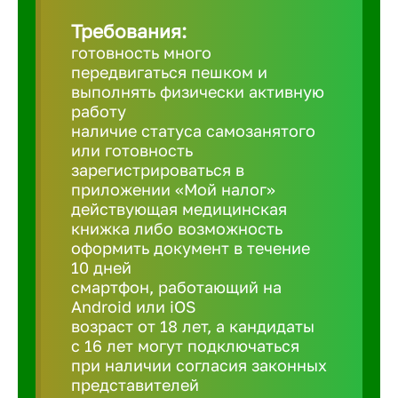
Требования:
Березовс
готовность много
передвигаться пешком и
выполнять физически активную
Бийск
работу
наличие статуса самозанятого
или готовность
Биробид
зарегистрироваться в
приложении «Мой налог»
действующая медицинская
Бирск
книжка либо возможность
оформить документ в течение
10 дней
Благовещ
смартфон, работающий на
Android или iOS
Благода
возраст от 18 лет, а кандидаты
с 16 лет могут подключаться
при наличии согласия законных
Бор
представителей