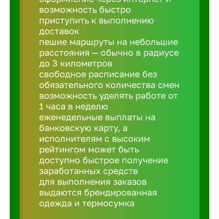
Балтийск
возможность быстро
приступить к выполнению
доставок
Барнаул
пешие маршруты на небольшие
расстояния — обычно в радиусе
до 3 километров
Батайск
свободное расписание без
обязательного количества смен
Белгород
возможность уделять работе от
1 часа в неделю
еженедельные выплаты на
Белорецк
банковскую карту, а
исполнителям с высоким
рейтингом может быть
Белорече
доступно быстрое получение
заработанных средств
для выполнения заказов
Бердск
выдаются брендированная
одежда и термосумка
Березник