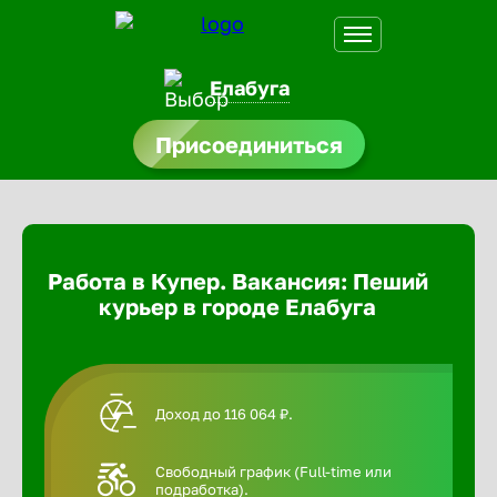
Елабуга
Присоединиться
доустройства
Абакан
ормления
щества
Адлер
Работа в Купер. Вакансия: Пеший
A.Q
курьер в городе Елабуга
Азов
Аксай
Доход до 116 064 ₽.
Александ
Свободный график (Full-time или
подработка).