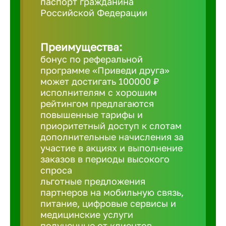
паспорт гражданина
Российской Федерации
Борович
Преимущества:
Братск
бонус по реферальной
программе «Приведи друга»
может достигать 100000 ₽
Брянск
исполнителям с хорошим
рейтингом предлагаются
Бугульма
повышенные тарифы и
приоритетный доступ к слотам
дополнительные начисления за
Бузулук
участие в акциях и выполнение
заказов в периоды высокого
спроса
Великие 
льготные предложения
партнеров на мобильную связь,
питание, цифровые сервисы и
Великий 
медицинские услуги
полученные от клиентов