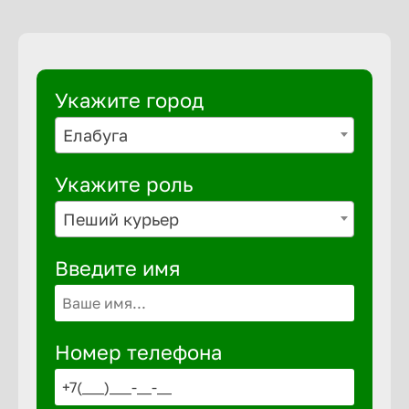
Выкса
Укажите город
Вышний 
Елабуга
Вятские 
Укажите роль
Пеший курьер
Гай
Введите имя
Геленджи
Георгиев
Номер телефона
Глазов