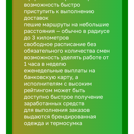
Балтийск
возможность быстро
приступить к выполнению
доставок
Барнаул
пешие маршруты на небольшие
расстояния — обычно в радиусе
до 3 километров
Батайск
свободное расписание без
обязательного количества смен
возможность уделять работе от
Белгород
1 часа в неделю
еженедельные выплаты на
Белорецк
банковскую карту, а
исполнителям с высоким
рейтингом может быть
Белорече
доступно быстрое получение
заработанных средств
для выполнения заказов
Бердск
выдаются брендированная
одежда и термосумка
Березник