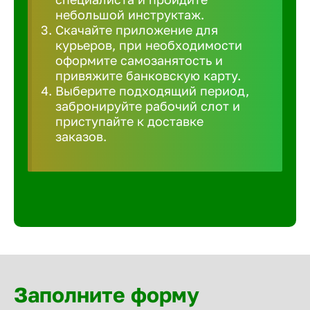
Волгогра
небольшой инструктаж.
Скачайте приложение для
курьеров, при необходимости
Волгодон
оформите самозанятость и
привяжите банковскую карту.
Выберите подходящий период,
Волгореч
забронируйте рабочий слот и
приступайте к доставке
заказов.
Волжск
Волжски
Вологда
Воронеж
Заполните форму
Воткинск