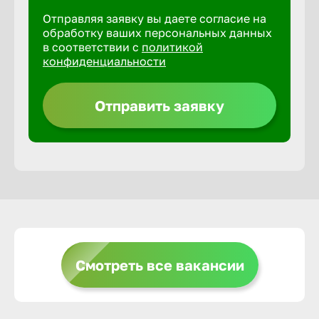
Отправляя заявку вы даете согласие на
Горно-Ал
обработку ваших персональных данных
в соответствии с
политикой
конфиденциальности
Грозный
Отправить заявку
Грязи
Губкин
Гуково
Гусь-Хру
Смотреть все вакансии
Дербент