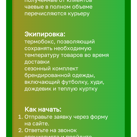
чаевые в полном объеме
Великий 
перечисляются курьеру
Верхнеру
Экипировка:
термобокс, позволяющий
Верхняя
сохранять необходимую
температуру товаров во время
доставки
Вичуга
сезонный комплект
брендированной одежды,
включающий футболку, худи,
Владивос
дождевик и теплую куртку
Владикав
Как начать:
Отправьте заявку через форму
Владими
на сайте.
Ответьте на звонок
специалиста и пройдите