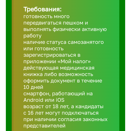
Требования:
Березовс
готовность много
передвигаться пешком и
выполнять физически активную
Бийск
работу
наличие статуса самозанятого
или готовность
Биробид
зарегистрироваться в
приложении «Мой налог»
действующая медицинская
Бирск
книжка либо возможность
оформить документ в течение
10 дней
Благовещ
смартфон, работающий на
Android или iOS
возраст от 18 лет, а кандидаты
Благода
с 16 лет могут подключаться
при наличии согласия законных
Бор
представителей