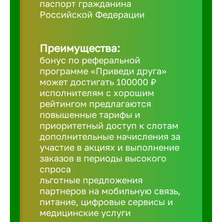
паспорт гражданина
Российской Федерации
Борович
Преимущества:
Братск
бонус по реферальной
программе «Приведи друга»
Брянск
может достигать 100000 ₽
исполнителям с хорошим
рейтингом предлагаются
Бугульма
повышенные тарифы и
приоритетный доступ к слотам
дополнительные начисления за
Бузулук
участие в акциях и выполнение
заказов в периоды высокого
спроса
Великие 
льготные предложения
партнеров на мобильную связь,
питание, цифровые сервисы и
Великий 
медицинские услуги