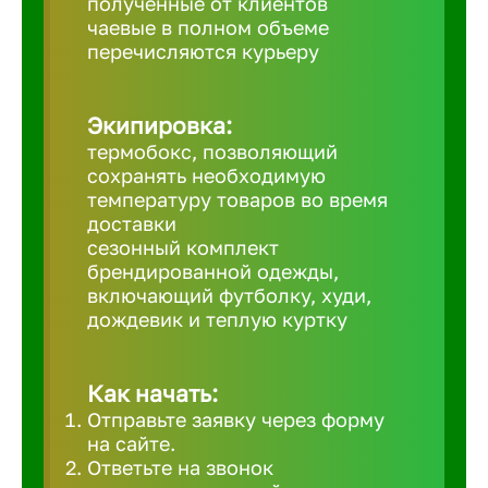
полученные от клиентов
чаевые в полном объеме
Великий 
перечисляются курьеру
Верхнеру
Экипировка:
термобокс, позволяющий
Верхняя
сохранять необходимую
температуру товаров во время
доставки
Вичуга
сезонный комплект
брендированной одежды,
включающий футболку, худи,
Владивос
дождевик и теплую куртку
Владикав
Как начать:
Отправьте заявку через форму
Владими
на сайте.
Ответьте на звонок