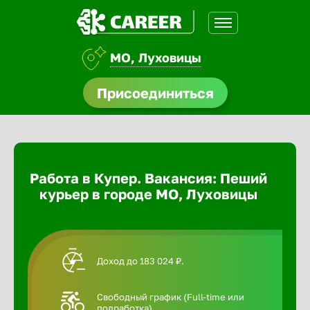
МО, Луховицы
доустройства
Присоединиться
Абакан
ормления
щества
Адлер
Работа в Купер. Вакансия: Пеший
A.Q
курьер в городе МО, Луховицы
Азов
Аксай
Доход до 183 024 ₽.
Александ
Свободный график (Full-time или
подработка).