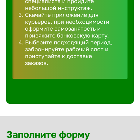
специалиста и пройдите
Волгогра
небольшой инструктаж.
Скачайте приложение для
курьеров, при необходимости
Волгодон
оформите самозанятость и
привяжите банковскую карту.
Выберите подходящий период,
Волгореч
забронируйте рабочий слот и
приступайте к доставке
Волжск
заказов.
Волжски
Вологда
Воронеж
Заполните форму
Воткинск