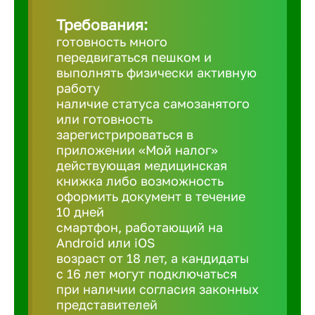
Требования:
Березовс
готовность много
передвигаться пешком и
выполнять физически активную
Бийск
работу
наличие статуса самозанятого
или готовность
Биробид
зарегистрироваться в
приложении «Мой налог»
действующая медицинская
Бирск
книжка либо возможность
оформить документ в течение
10 дней
Благовещ
смартфон, работающий на
Android или iOS
Благода
возраст от 18 лет, а кандидаты
с 16 лет могут подключаться
при наличии согласия законных
Бор
представителей