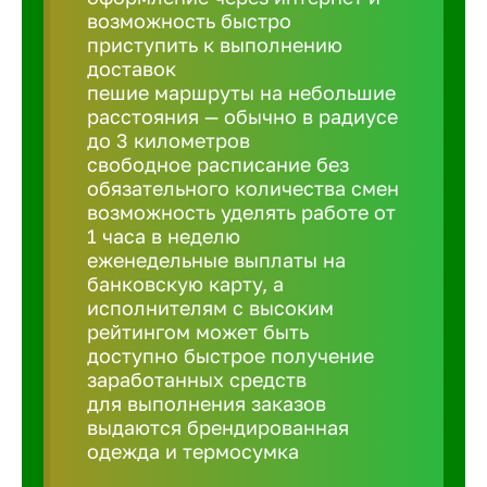
Балтийск
возможность быстро
приступить к выполнению
доставок
Барнаул
пешие маршруты на небольшие
расстояния — обычно в радиусе
до 3 километров
Батайск
свободное расписание без
обязательного количества смен
Белгород
возможность уделять работе от
1 часа в неделю
еженедельные выплаты на
Белорецк
банковскую карту, а
исполнителям с высоким
рейтингом может быть
Белорече
доступно быстрое получение
заработанных средств
для выполнения заказов
Бердск
выдаются брендированная
одежда и термосумка
Березник