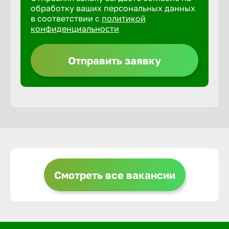
обработку ваших персональных данных
в соответствии с
политикой
Горно-Ал
конфиденциальности
Грозный
Отправить заявку
Грязи
Губкин
Гуково
Смотреть все вакансии
Гусь-Хру
Дербент