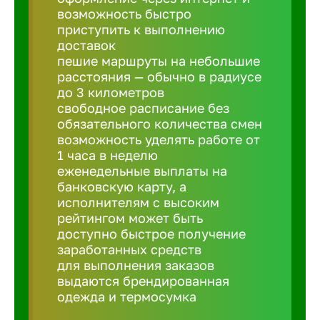
Балтийск
возможность быстро
приступить к выполнению
доставок
Барнаул
пешие маршруты на небольшие
расстояния — обычно в радиусе
до 3 километров
Батайск
свободное расписание без
обязательного количества смен
Белгород
возможность уделять работе от
1 часа в неделю
еженедельные выплаты на
Белорецк
банковскую карту, а
исполнителям с высоким
рейтингом может быть
Белорече
доступно быстрое получение
заработанных средств
для выполнения заказов
Бердск
выдаются брендированная
одежда и термосумка
Березник