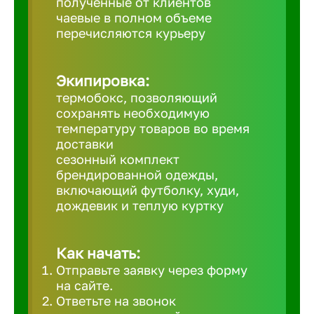
полученные от клиентов
чаевые в полном объеме
Великий 
перечисляются курьеру
Верхнеру
Экипировка:
термобокс, позволяющий
Верхняя
сохранять необходимую
температуру товаров во время
доставки
Вичуга
сезонный комплект
брендированной одежды,
включающий футболку, худи,
Владивос
дождевик и теплую куртку
Владикав
Как начать:
Отправьте заявку через форму
Владими
на сайте.
Ответьте на звонок