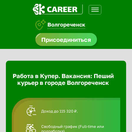
Волгореченск
доустройства
Присоединиться
Абакан
ормления
щества
Адлер
Работа в Купер. Вакансия: Пеший
A.Q
курьер в городе Волгореченск
Азов
Аксай
Доход до 115 320 ₽.
Александ
Свободный график (Full-time или
подработка).