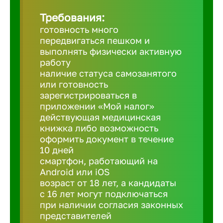
Требования:
Березовс
готовность много
передвигаться пешком и
выполнять физически активную
Бийск
работу
наличие статуса самозанятого
или готовность
Биробид
зарегистрироваться в
приложении «Мой налог»
действующая медицинская
Бирск
книжка либо возможность
оформить документ в течение
10 дней
Благовещ
смартфон, работающий на
Android или iOS
Благода
возраст от 18 лет, а кандидаты
с 16 лет могут подключаться
при наличии согласия законных
Бор
представителей