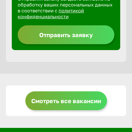
обработку ваших персональных данных
в соответствии с
политикой
Горно-Ал
конфиденциальности
Грозный
Отправить заявку
Грязи
Губкин
Гуково
Смотреть все вакансии
Гусь-Хру
Дербент