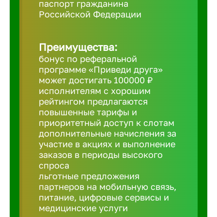
паспорт гражданина
Российской Федерации
Борович
Преимущества:
Братск
бонус по реферальной
программе «Приведи друга»
Брянск
может достигать 100000 ₽
исполнителям с хорошим
рейтингом предлагаются
Бугульма
повышенные тарифы и
приоритетный доступ к слотам
дополнительные начисления за
Бузулук
участие в акциях и выполнение
заказов в периоды высокого
спроса
Великие 
льготные предложения
партнеров на мобильную связь,
питание, цифровые сервисы и
Великий 
медицинские услуги