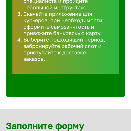
специалиста и пройдите
Волгогра
небольшой инструктаж.
Скачайте приложение для
курьеров, при необходимости
Волгодон
оформите самозанятость и
привяжите банковскую карту.
Выберите подходящий период,
Волгореч
забронируйте рабочий слот и
приступайте к доставке
Волжск
заказов.
Волжски
Вологда
Воронеж
Заполните форму
Воткинск