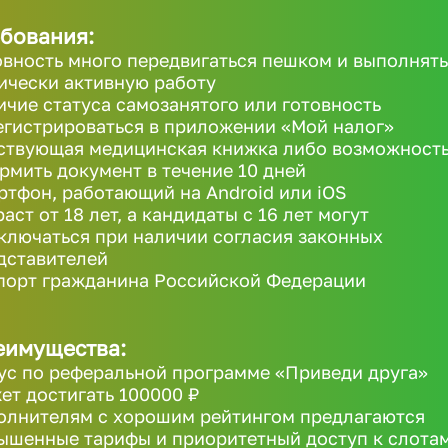
бования:
овность много передвигаться пешком и выполнять
ически активную работу
ичие статуса самозанятого или готовность
егистрироваться в приложении «Мой налог»
ствующая медицинская книжка либо возможност
рмить документ в течение 10 дней
ртфон, работающий на Android или iOS
аст от 18 лет, а кандидаты с 16 лет могут
ключаться при наличии согласия законных
дставителей
порт гражданина Российской Федерации
еимущества:
ус по реферальной программе «Приведи друга»
ет достигать 100000 ₽
олнителям с хорошим рейтингом предлагаются
ышенные тарифы и приоритетный доступ к слота