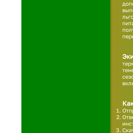
доп
вып
льг
пит
пол
пер
Эк
тер
тем
сез
вкл
Как
Отп
Отв
инс
Ска