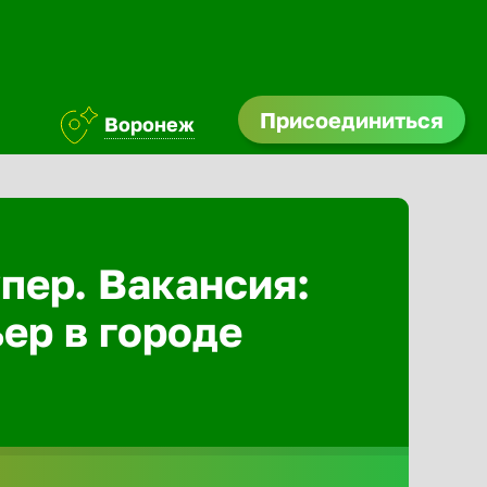
Присоединиться
Воронеж
Абакан
Адлер
пер. Вакансия:
ер в городе
Азов
Аксай
Александ