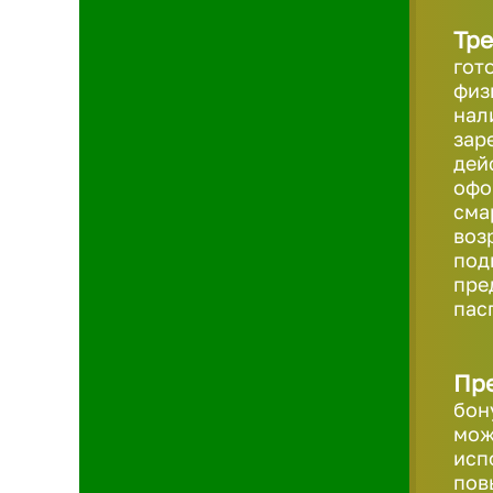
Тре
гот
физ
нал
зар
дей
офо
сма
возр
под
пре
пас
Пр
бон
мож
исп
пов