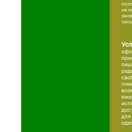
поэт
не п
заня
часы
Усл
офо
при
пеш
рад
сво
сме
воз
еже
исп
дос
для
оде