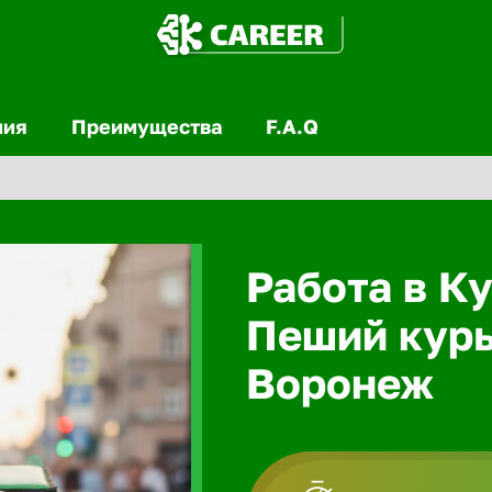
ния
Преимущества
F.A.Q
Работа в Ку
Пеший курь
Воронеж