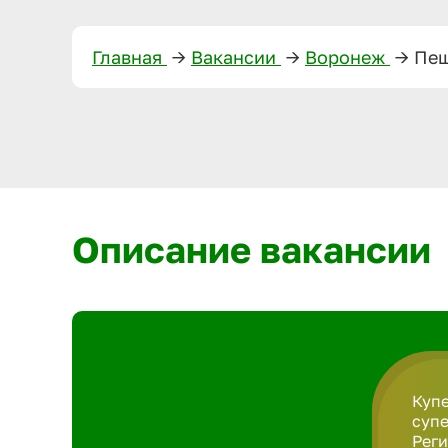
Главная
—>
Вакансии
—>
Воронеж
—>
Пеш
Описание вакансии
Купе
супе
Рег