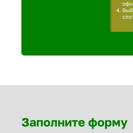
офо
Выб
сло
Заполните форму