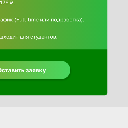
176 ₽.
Алексин
фик (Full-time или подработка).
Альметье
одходит для студентов.
Анадырь
Анапа
Оставить заявку
Ангарск
Апатиты
Арзамас