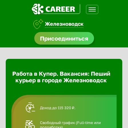
Железноводск
доустройства
Присоединиться
Абакан
ормления
щества
Адлер
Работа в Купер. Вакансия: Пеший
A.Q
курьер в городе Железноводск
Азов
Аксай
Доход до 115 320 ₽.
Александ
Свободный график (Full-time или
подработка).