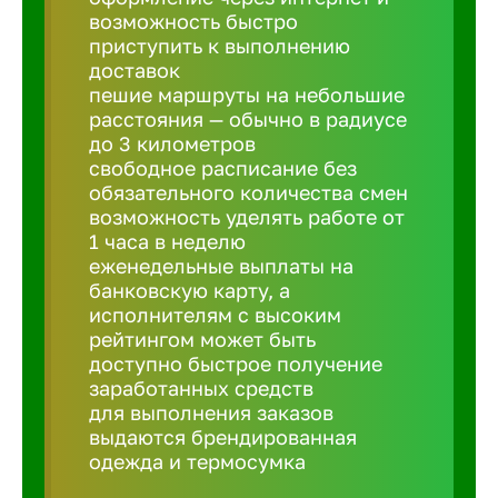
Балтийск
возможность быстро
приступить к выполнению
доставок
Барнаул
пешие маршруты на небольшие
расстояния — обычно в радиусе
до 3 километров
Батайск
свободное расписание без
обязательного количества смен
Белгород
возможность уделять работе от
1 часа в неделю
еженедельные выплаты на
Белорецк
банковскую карту, а
исполнителям с высоким
рейтингом может быть
Белорече
доступно быстрое получение
заработанных средств
для выполнения заказов
Бердск
выдаются брендированная
одежда и термосумка
Березник