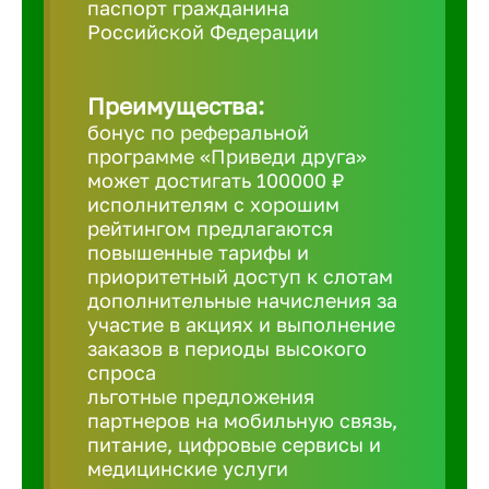
паспорт гражданина
Российской Федерации
Борович
Преимущества:
Братск
бонус по реферальной
программе «Приведи друга»
Брянск
может достигать 100000 ₽
исполнителям с хорошим
рейтингом предлагаются
Бугульма
повышенные тарифы и
приоритетный доступ к слотам
дополнительные начисления за
Бузулук
участие в акциях и выполнение
заказов в периоды высокого
спроса
Великие 
льготные предложения
партнеров на мобильную связь,
питание, цифровые сервисы и
Великий 
медицинские услуги