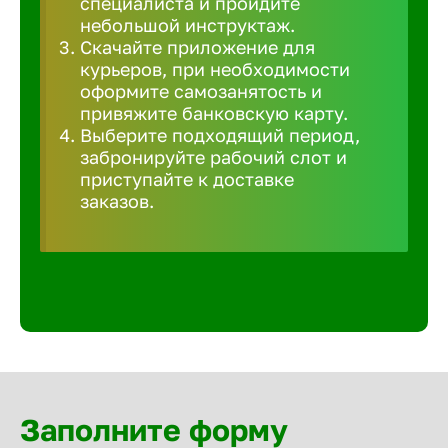
специалиста и пройдите
Волгогра
небольшой инструктаж.
Скачайте приложение для
курьеров, при необходимости
Волгодон
оформите самозанятость и
привяжите банковскую карту.
Выберите подходящий период,
Волгореч
забронируйте рабочий слот и
приступайте к доставке
Волжск
заказов.
Волжски
Вологда
Воронеж
Заполните форму
Воткинск