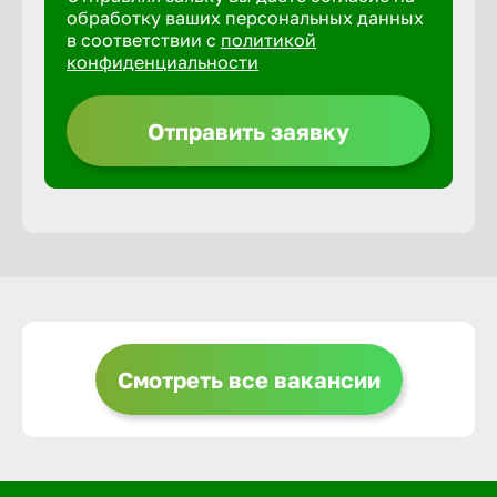
обработку ваших персональных данных
в соответствии с
политикой
Горно-Ал
конфиденциальности
Грозный
Отправить заявку
Грязи
Губкин
Гуково
Смотреть все вакансии
Гусь-Хру
Дербент