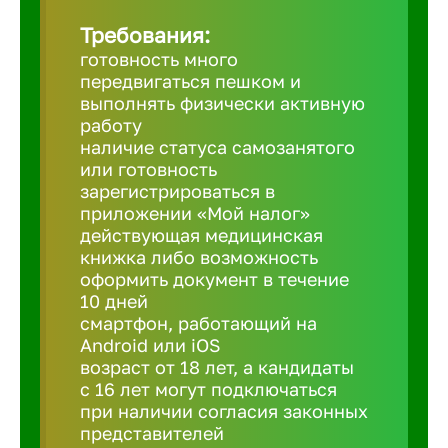
Требования:
Березовс
готовность много
передвигаться пешком и
выполнять физически активную
Бийск
работу
наличие статуса самозанятого
или готовность
Биробид
зарегистрироваться в
приложении «Мой налог»
действующая медицинская
Бирск
книжка либо возможность
оформить документ в течение
10 дней
Благовещ
смартфон, работающий на
Android или iOS
Благода
возраст от 18 лет, а кандидаты
с 16 лет могут подключаться
при наличии согласия законных
Бор
представителей