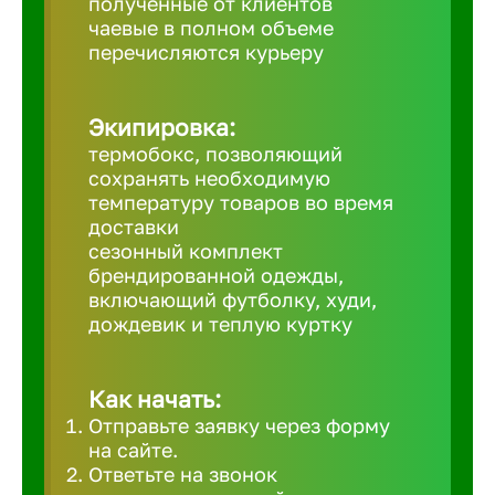
полученные от клиентов
чаевые в полном объеме
Великий 
перечисляются курьеру
Верхнеру
Экипировка:
термобокс, позволяющий
Верхняя
сохранять необходимую
температуру товаров во время
доставки
Вичуга
сезонный комплект
брендированной одежды,
включающий футболку, худи,
Владивос
дождевик и теплую куртку
Владикав
Как начать:
Отправьте заявку через форму
Владими
на сайте.
Ответьте на звонок