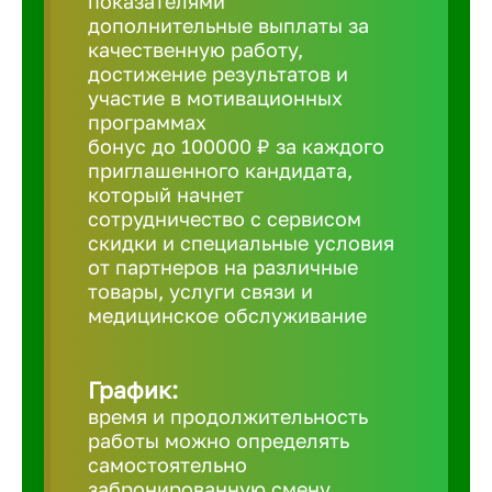
показателями
дополнительные выплаты за
Борович
качественную работу,
достижение результатов и
участие в мотивационных
Братск
программах
бонус до 100000 ₽ за каждого
приглашенного кандидата,
Брянск
который начнет
сотрудничество с сервисом
скидки и специальные условия
Бугульма
от партнеров на различные
товары, услуги связи и
медицинское обслуживание
Бузулук
Великие 
График:
время и продолжительность
работы можно определять
Великий 
самостоятельно
забронированную смену