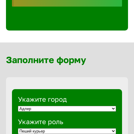
Волгогра
Волгодон
Волгореч
Заполните форму
Волжск
Волжски
Вологда
Укажите город
Воронеж
Укажите роль
Воткинск