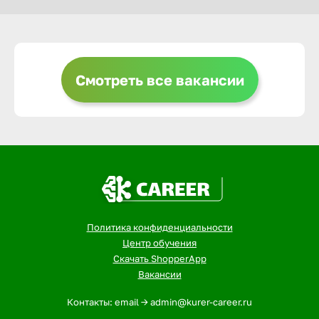
Горно-Ал
Грозный
Смотреть все вакансии
Грязи
Губкин
Гуково
Политика конфиденциальности
Центр обучения
Гусь-Хру
Скачать ShopperApp
Вакансии
Дербент
Контакты: email -> admin@kurer-career.ru