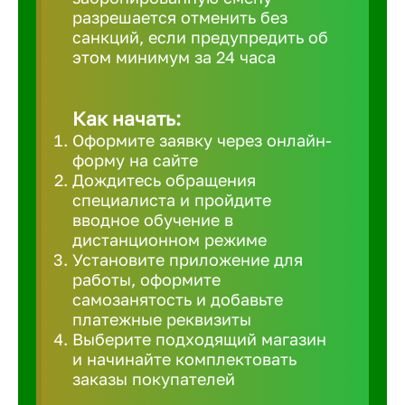
разрешается отменить без
Великий 
санкций, если предупредить об
этом минимум за 24 часа
Верхнеру
Как начать:
Верхняя
Оформите заявку через онлайн-
форму на сайте
Дождитесь обращения
Вичуга
специалиста и пройдите
вводное обучение в
дистанционном режиме
Владивос
Установите приложение для
работы, оформите
самозанятость и добавьте
Владикав
платежные реквизиты
Выберите подходящий магазин
и начинайте комплектовать
Владими
заказы покупателей