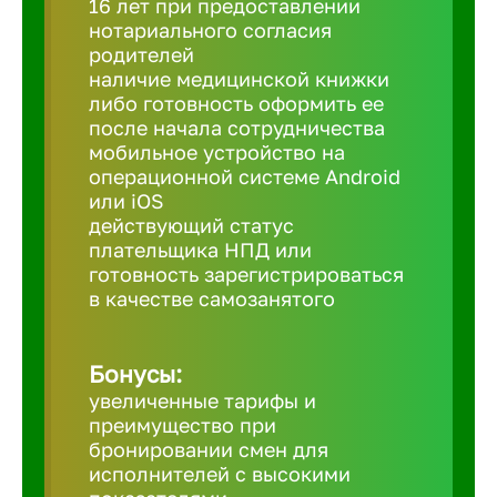
16 лет при предоставлении
нотариального согласия
родителей
Березовс
наличие медицинской книжки
либо готовность оформить ее
после начала сотрудничества
Бийск
мобильное устройство на
операционной системе Android
Биробид
или iOS
действующий статус
плательщика НПД или
Бирск
готовность зарегистрироваться
в качестве самозанятого
Благовещ
Бонусы:
увеличенные тарифы и
Благода
преимущество при
бронировании смен для
Бор
исполнителей с высокими