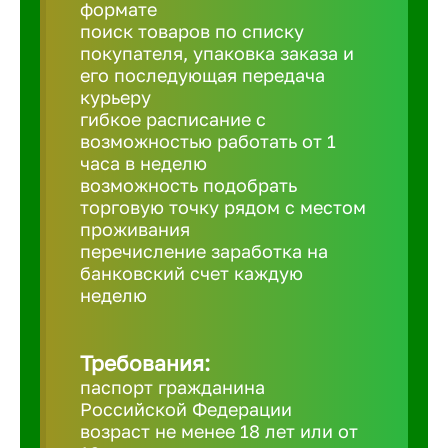
Балтийск
формате
поиск товаров по списку
покупателя, упаковка заказа и
Барнаул
его последующая передача
курьеру
гибкое расписание с
Батайск
возможностью работать от 1
часа в неделю
возможность подобрать
Белгород
торговую точку рядом с местом
проживания
перечисление заработка на
Белорецк
банковский счет каждую
неделю
Белорече
Требования:
Бердск
паспорт гражданина
Российской Федерации
возраст не менее 18 лет или от
Березник