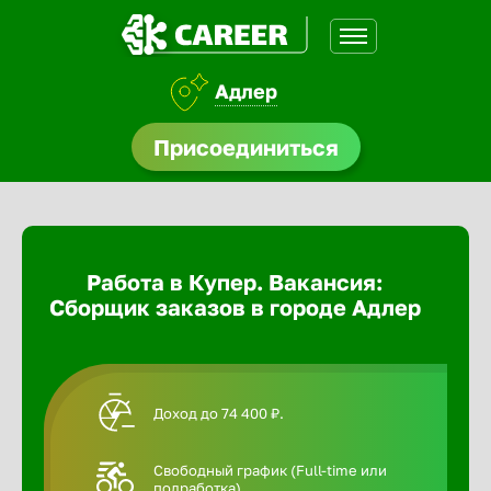
Адлер
доустройства
Присоединиться
Абакан
ормления
щества
Адлер
Работа в Купер. Вакансия:
A.Q
Сборщик заказов в городе Адлер
Азов
Аксай
Доход до 74 400 ₽.
Александ
Свободный график (Full-time или
подработка).