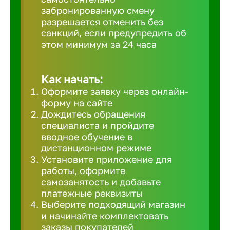
забронированную смену
Великий 
разрешается отменить без
санкций, если предупредить об
этом минимум за 24 часа
Верхнеру
Верхняя
Как начать:
Оформите заявку через онлайн-
форму на сайте
Вичуга
Дождитесь обращения
специалиста и пройдите
вводное обучение в
Владивос
дистанционном режиме
Установите приложение для
работы, оформите
Владикав
самозанятость и добавьте
платежные реквизиты
Выберите подходящий магазин
Владими
и начинайте комплектовать
заказы покупателей