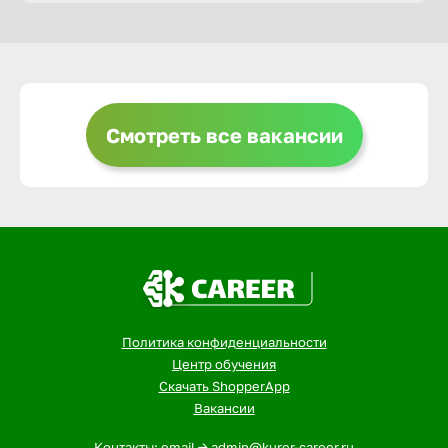
Горно-Ал
Грозный
Смотреть все вакансии
Грязи
Губкин
Гуково
Политика конфиденциальности
Гусь-Хру
Центр обучения
Скачать ShopperApp
Вакансии
Дербент
Контакты: email -> admin@kurer-career.ru