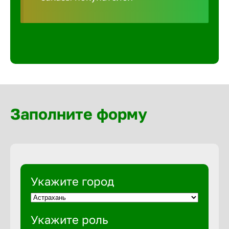
Волгогра
Волгодон
Волгореч
Волжск
Заполните форму
Волжски
Вологда
Укажите город
Воронеж
Укажите роль
Воткинск