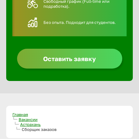
Свободный график (Full-time или
подработка).
Алексин
Без опыта. Подходит для студентов.
Альметье
Анадырь
Оставить заявку
Анапа
Ангарск
Апатиты
Главная
Вакансии
Астрахань
Арзамас
Сборщик заказов