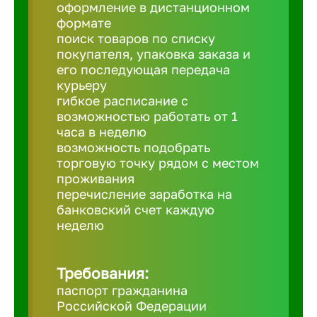
Балтийск
оформление в дистанционном
формате
поиск товаров по списку
Барнаул
покупателя, упаковка заказа и
его последующая передача
курьеру
Батайск
гибкое расписание с
возможностью работать от 1
часа в неделю
Белгород
возможность подобрать
торговую точку рядом с местом
проживания
Белорецк
перечисление заработка на
банковский счет каждую
Белорече
неделю
Бердск
Требования:
паспорт гражданина
Российской Федерации
Березник