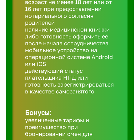
возраст не менее 18 лет или от
16 лет при предоставлении
нотариального согласия
Березовс
родителей
наличие медицинской книжки
либо готовность оформить ее
Бийск
после начала сотрудничества
мобильное устройство на
Биробид
операционной системе Android
или iOS
действующий статус
Бирск
плательщика НПД или
готовность зарегистрироваться
в качестве самозанятого
Благовещ
Бонусы:
Благода
увеличенные тарифы и
преимущество при
Бор
бронировании смен для