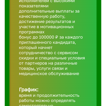
исполнителей с высокими
показателями
Борович
дополнительные выплаты за
качественную работу,
достижение результатов и
Братск
участие в мотивационных
программах
бонус до 100000 ₽ за каждого
Брянск
приглашенного кандидата,
который начнет
сотрудничество с сервисом
Бугульма
скидки и специальные условия
от партнеров на различные
товары, услуги связи и
Бузулук
медицинское обслуживание
Великие 
График:
время и продолжительность
Великий 
работы можно определять
самостоятельно