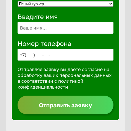
Введите имя
Выкса
Вышний 
Номер телефона
Вятские 
Отправляя заявку вы даете согласие на
Гай
обработку ваших персональных данных
в соответствии с
политикой
конфиденциальности
Геленджи
Отправить заявку
Георгиев
Глазов