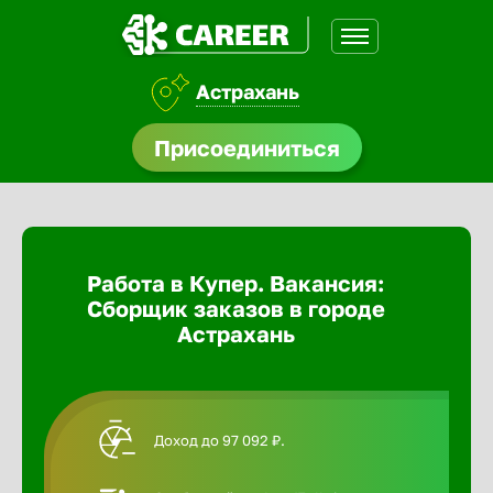
Астрахань
доустройства
Присоединиться
Абакан
ормления
щества
Адлер
Работа в Купер. Вакансия:
A.Q
Сборщик заказов в городе
Азов
Астрахань
Аксай
Доход до 97 092 ₽.
Александ