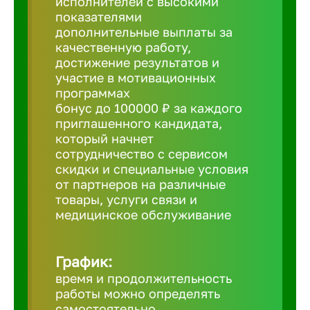
исполнителей с высокими
показателями
Борович
дополнительные выплаты за
качественную работу,
достижение результатов и
Братск
участие в мотивационных
программах
бонус до 100000 ₽ за каждого
Брянск
приглашенного кандидата,
который начнет
сотрудничество с сервисом
Бугульма
скидки и специальные условия
от партнеров на различные
товары, услуги связи и
Бузулук
медицинское обслуживание
Великие 
График:
время и продолжительность
Великий 
работы можно определять
самостоятельно