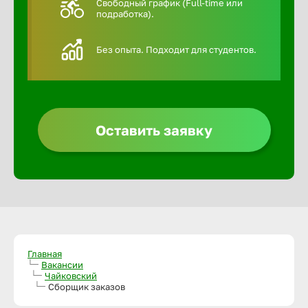
Свободный график (Full-time или
подработка).
Алексин
Без опыта. Подходит для студентов.
Альметье
Анадырь
Оставить заявку
Анапа
Ангарск
Апатиты
Главная
Вакансии
Чайковский
Арзамас
Сборщик заказов