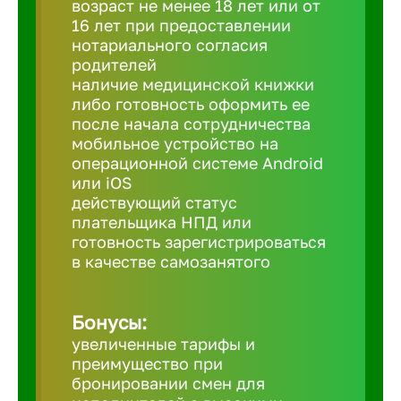
возраст не менее 18 лет или от
16 лет при предоставлении
нотариального согласия
Березовс
родителей
наличие медицинской книжки
либо готовность оформить ее
Бийск
после начала сотрудничества
мобильное устройство на
Биробид
операционной системе Android
или iOS
действующий статус
Бирск
плательщика НПД или
готовность зарегистрироваться
в качестве самозанятого
Благовещ
Бонусы:
Благода
увеличенные тарифы и
преимущество при
Бор
бронировании смен для