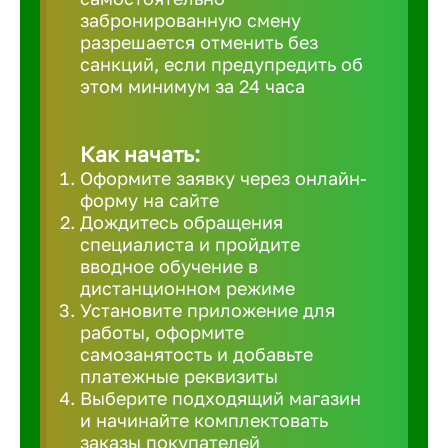
забронированную смену
Великий 
разрешается отменить без
санкций, если предупредить об
этом минимум за 24 часа
Верхнеру
Верхняя
Как начать:
Оформите заявку через онлайн-
форму на сайте
Вичуга
Дождитесь обращения
специалиста и пройдите
вводное обучение в
Владивос
дистанционном режиме
Установите приложение для
работы, оформите
Владикав
самозанятость и добавьте
платежные реквизиты
Выберите подходящий магазин
Владими
и начинайте комплектовать
заказы покупателей