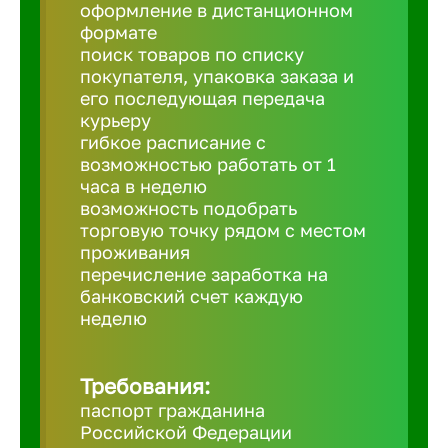
Балтийск
оформление в дистанционном
формате
поиск товаров по списку
Барнаул
покупателя, упаковка заказа и
его последующая передача
курьеру
Батайск
гибкое расписание с
возможностью работать от 1
часа в неделю
Белгород
возможность подобрать
торговую точку рядом с местом
проживания
Белорецк
перечисление заработка на
банковский счет каждую
Белорече
неделю
Бердск
Требования:
паспорт гражданина
Российской Федерации
Березник