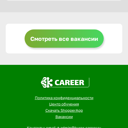
Горно-Ал
Грозный
Смотреть все вакансии
Грязи
Губкин
Гуково
Политика конфиденциальности
Гусь-Хру
Центр обучения
Скачать ShopperApp
Вакансии
Дербент
Контакты: email -> admin@kurer-career.ru