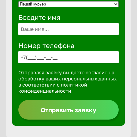
Введите имя
Выкса
Вышний 
Номер телефона
Вятские 
Отправляя заявку вы даете согласие на
Гай
обработку ваших персональных данных
в соответствии с
политикой
конфиденциальности
Геленджи
Отправить заявку
Георгиев
Глазов