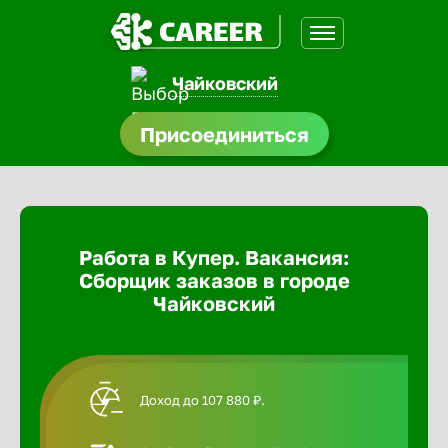
Чайковский
доустройства
Присоединиться
Абакан
ормления
щества
Адлер
Работа в Купер. Вакансия:
A.Q
Сборщик заказов в городе
Азов
Чайковский
Аксай
Доход до 107 880 ₽.
Александ