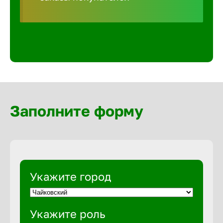
Волгогра
Волгодон
Волгореч
Волжск
Заполните форму
Волжски
Вологда
Укажите город
Воронеж
Укажите роль
Воткинск