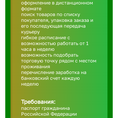
Балтийск
оформление в дистанционном
формате
поиск товаров по списку
Барнаул
покупателя, упаковка заказа и
его последующая передача
курьеру
Батайск
гибкое расписание с
возможностью работать от 1
часа в неделю
Белгород
возможность подобрать
торговую точку рядом с местом
проживания
Белорецк
перечисление заработка на
банковский счет каждую
Белорече
неделю
Бердск
Требования:
паспорт гражданина
Российской Федерации
Березник