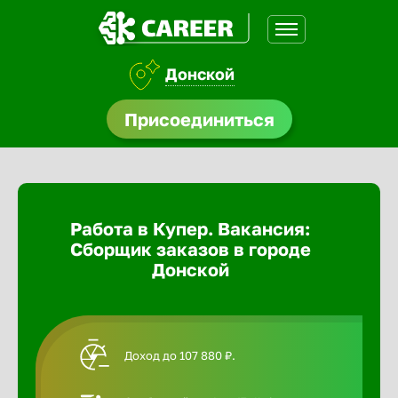
Донской
доустройства
Присоединиться
Абакан
ормления
щества
Адлер
Работа в Купер. Вакансия:
A.Q
Сборщик заказов в городе
Азов
Донской
Аксай
Доход до 107 880 ₽.
Александ