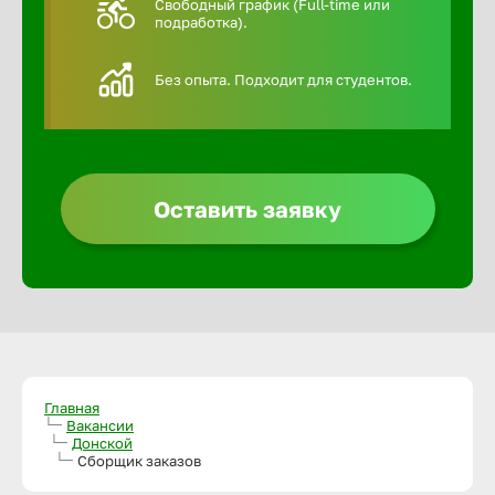
Свободный график (Full-time или
подработка).
Алексин
Без опыта. Подходит для студентов.
Альметье
Анадырь
Оставить заявку
Анапа
Ангарск
Апатиты
Главная
Вакансии
Донской
Арзамас
Сборщик заказов