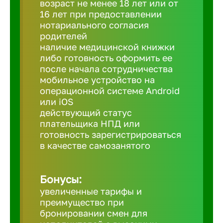
возраст не менее 18 лет или от
16 лет при предоставлении
нотариального согласия
Березовс
родителей
наличие медицинской книжки
либо готовность оформить ее
Бийск
после начала сотрудничества
мобильное устройство на
Биробид
операционной системе Android
или iOS
действующий статус
Бирск
плательщика НПД или
готовность зарегистрироваться
в качестве самозанятого
Благовещ
Бонусы:
Благода
увеличенные тарифы и
преимущество при
Бор
бронировании смен для