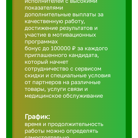
исполнителей с высокими
показателями
Борович
дополнительные выплаты за
качественную работу,
достижение результатов и
Братск
участие в мотивационных
программах
бонус до 100000 ₽ за каждого
Брянск
приглашенного кандидата,
который начнет
сотрудничество с сервисом
Бугульма
скидки и специальные условия
от партнеров на различные
товары, услуги связи и
Бузулук
медицинское обслуживание
Великие 
График:
время и продолжительность
Великий 
работы можно определять
самостоятельно