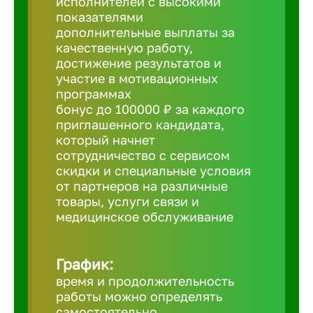
исполнителей с высокими
показателями
Борович
дополнительные выплаты за
качественную работу,
достижение результатов и
Братск
участие в мотивационных
программах
бонус до 100000 ₽ за каждого
Брянск
приглашенного кандидата,
который начнет
сотрудничество с сервисом
Бугульма
скидки и специальные условия
от партнеров на различные
товары, услуги связи и
Бузулук
медицинское обслуживание
Великие 
График:
время и продолжительность
Великий 
работы можно определять
самостоятельно