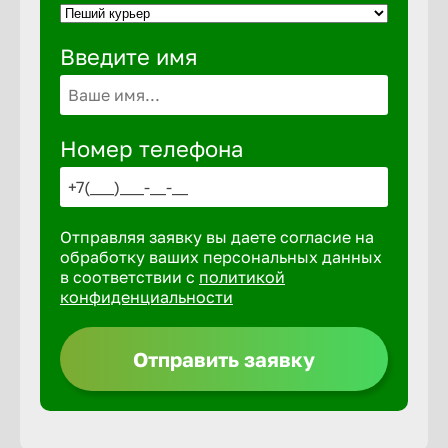
Введите имя
Выкса
Вышний 
Номер телефона
Вятские 
Отправляя заявку вы даете согласие на
Гай
обработку ваших персональных данных
в соответствии с
политикой
конфиденциальности
Геленджи
Отправить заявку
Георгиев
Глазов