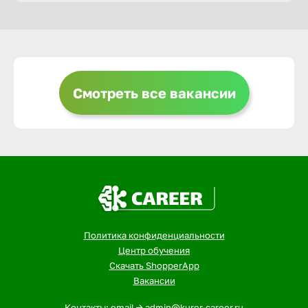
Горно-Ал
Грозный
Смотреть все вакансии
Грязи
Губкин
Гуково
Политика конфиденциальности
Гусь-Хру
Центр обучения
Скачать ShopperApp
Вакансии
Дербент
Контакты: email -> admin@kurer-career.ru