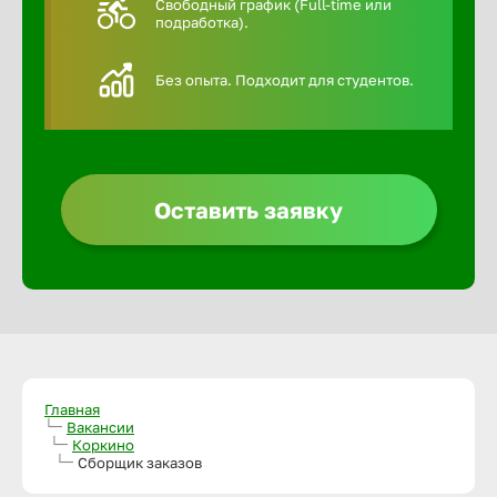
Свободный график (Full-time или
подработка).
Алексин
Без опыта. Подходит для студентов.
Альметье
Анадырь
Оставить заявку
Анапа
Ангарск
Апатиты
Главная
Вакансии
Коркино
Арзамас
Сборщик заказов