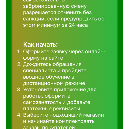
забронированную смену
Великий 
разрешается отменить без
санкций, если предупредить об
этом минимум за 24 часа
Верхнеру
Верхняя
Как начать:
Оформите заявку через онлайн-
форму на сайте
Вичуга
Дождитесь обращения
специалиста и пройдите
вводное обучение в
Владивос
дистанционном режиме
Установите приложение для
работы, оформите
Владикав
самозанятость и добавьте
платежные реквизиты
Выберите подходящий магазин
Владими
и начинайте комплектовать
заказы покупателей