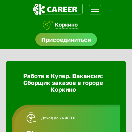
Коркино
доустройства
Присоединиться
Абакан
ормления
щества
Адлер
Работа в Купер. Вакансия:
A.Q
Сборщик заказов в городе
Азов
Коркино
Аксай
Доход до 74 400 ₽.
Александ