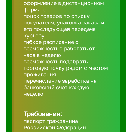
Балтийск
оформление в дистанционном
формате
поиск товаров по списку
Барнаул
покупателя, упаковка заказа и
его последующая передача
курьеру
Батайск
гибкое расписание с
возможностью работать от 1
часа в неделю
Белгород
возможность подобрать
торговую точку рядом с местом
проживания
Белорецк
перечисление заработка на
банковский счет каждую
Белорече
неделю
Бердск
Требования:
паспорт гражданина
Российской Федерации
Березник