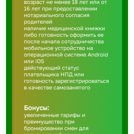
возраст не менее 18 лет или от
16 лет при предоставлении
нотариального согласия
Березовс
родителей
наличие медицинской книжки
либо готовность оформить ее
Бийск
после начала сотрудничества
мобильное устройство на
Биробид
операционной системе Android
или iOS
действующий статус
Бирск
плательщика НПД или
готовность зарегистрироваться
в качестве самозанятого
Благовещ
Бонусы:
Благода
увеличенные тарифы и
преимущество при
Бор
бронировании смен для