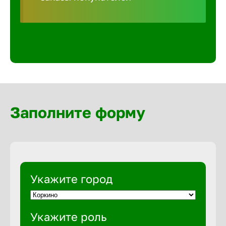
Волгогра
Волгодон
Волгореч
Волжск
Заполните форму
Волжски
Вологда
Укажите город
Воронеж
Укажите роль
Воткинск