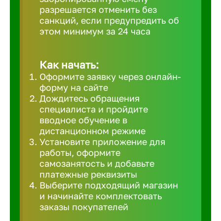
разрешается отменить без
Великий 
санкций, если предупредить об
этом минимум за 24 часа
Верхнеру
Как начать:
Верхняя
Оформите заявку через онлайн-
форму на сайте
Дождитесь обращения
Вичуга
специалиста и пройдите
вводное обучение в
дистанционном режиме
Владивос
Установите приложение для
работы, оформите
самозанятость и добавьте
Владикав
платежные реквизиты
Выберите подходящий магазин
и начинайте комплектовать
Владими
заказы покупателей