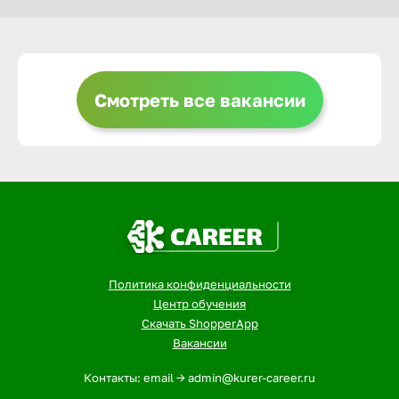
Горно-Ал
Грозный
Смотреть все вакансии
Грязи
Губкин
Гуково
Политика конфиденциальности
Центр обучения
Гусь-Хру
Скачать ShopperApp
Вакансии
Дербент
Контакты: email -> admin@kurer-career.ru