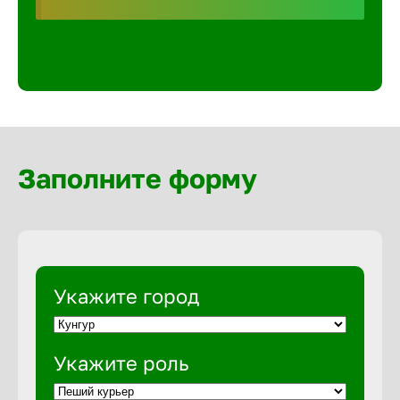
Волгогра
Волгодон
Волгореч
Заполните форму
Волжск
Волжски
Вологда
Укажите город
Воронеж
Укажите роль
Воткинск