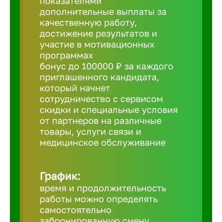
показателями
дополнительные выплаты за
Борович
качественную работу,
достижение результатов и
участие в мотивационных
Братск
программах
бонус до 100000 ₽ за каждого
приглашенного кандидата,
Брянск
который начнет
сотрудничество с сервисом
скидки и специальные условия
Бугульма
от партнеров на различные
товары, услуги связи и
медицинское обслуживание
Бузулук
Великие 
График:
время и продолжительность
работы можно определять
Великий 
самостоятельно
забронированную смену