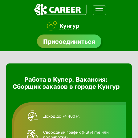
Кунгур
доустройства
Присоединиться
Абакан
ормления
щества
Адлер
Работа в Купер. Вакансия:
A.Q
Сборщик заказов в городе Кунгур
Азов
Аксай
Доход до 74 400 ₽.
Александ
Свободный график (Full-time или
подработка).