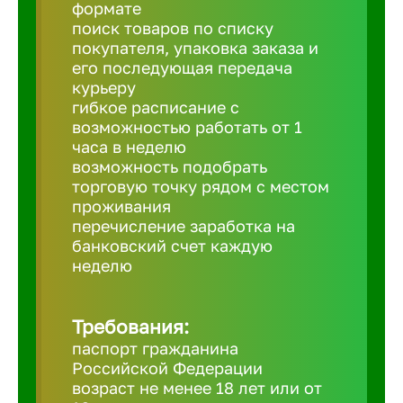
Балтийск
формате
поиск товаров по списку
покупателя, упаковка заказа и
Барнаул
его последующая передача
курьеру
гибкое расписание с
Батайск
возможностью работать от 1
часа в неделю
возможность подобрать
Белгород
торговую точку рядом с местом
проживания
перечисление заработка на
Белорецк
банковский счет каждую
неделю
Белорече
Требования:
Бердск
паспорт гражданина
Российской Федерации
возраст не менее 18 лет или от
Березник