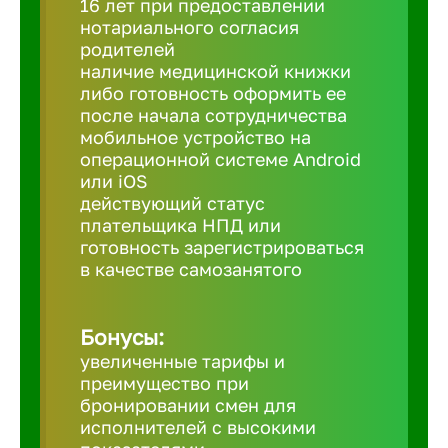
16 лет при предоставлении
нотариального согласия
родителей
Березовс
наличие медицинской книжки
либо готовность оформить ее
после начала сотрудничества
Бийск
мобильное устройство на
операционной системе Android
Биробид
или iOS
действующий статус
плательщика НПД или
Бирск
готовность зарегистрироваться
в качестве самозанятого
Благовещ
Бонусы:
увеличенные тарифы и
Благода
преимущество при
бронировании смен для
Бор
исполнителей с высокими