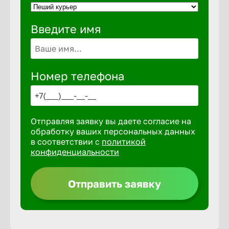
Введите имя
Выкса
Вышний 
Номер телефона
Вятские 
Отправляя заявку вы даете согласие на
Гай
обработку ваших персональных данных
в соответствии с
политикой
конфиденциальности
Геленджи
Отправить заявку
Георгиев
Глазов