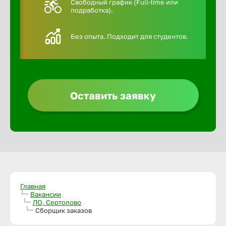
Свободный график (Full-time или
подработка).
Алексин
Без опыта. Подходит для студентов.
Альметье
Анадырь
Оставить заявку
Анапа
Ангарск
Апатиты
Главная
Вакансии
ЛО, Сертолово
Арзамас
Сборщик заказов