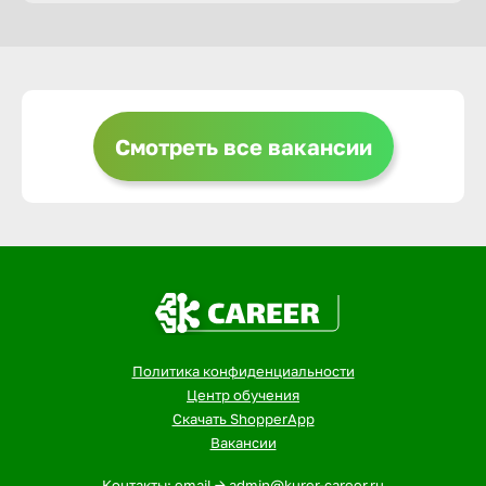
Горно-Ал
Грозный
Смотреть все вакансии
Грязи
Губкин
Гуково
Политика конфиденциальности
Гусь-Хру
Центр обучения
Скачать ShopperApp
Вакансии
Дербент
Контакты: email -> admin@kurer-career.ru