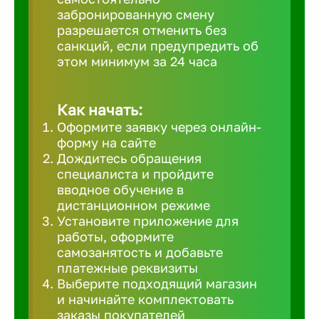
забронированную смену
Великий 
разрешается отменить без
санкций, если предупредить об
этом минимум за 24 часа
Верхнеру
Верхняя
Как начать:
Оформите заявку через онлайн-
форму на сайте
Вичуга
Дождитесь обращения
специалиста и пройдите
вводное обучение в
Владивос
дистанционном режиме
Установите приложение для
работы, оформите
Владикав
самозанятость и добавьте
платежные реквизиты
Выберите подходящий магазин
Владими
и начинайте комплектовать
заказы покупателей