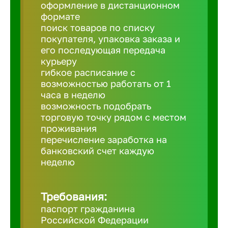
Балтийск
оформление в дистанционном
формате
поиск товаров по списку
Барнаул
покупателя, упаковка заказа и
его последующая передача
курьеру
Батайск
гибкое расписание с
возможностью работать от 1
часа в неделю
Белгород
возможность подобрать
торговую точку рядом с местом
проживания
Белорецк
перечисление заработка на
банковский счет каждую
Белорече
неделю
Бердск
Требования:
паспорт гражданина
Российской Федерации
Березник