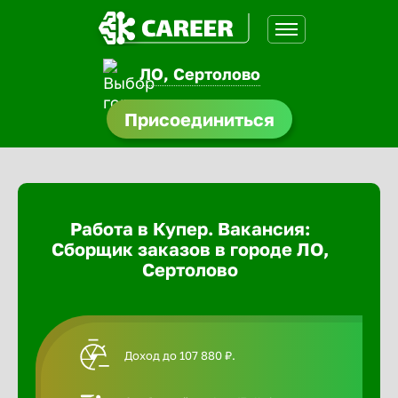
ЛО, Сертолово
доустройства
Присоединиться
Абакан
ормления
щества
Адлер
Работа в Купер. Вакансия:
A.Q
Сборщик заказов в городе ЛО,
Азов
Сертолово
Аксай
Доход до 107 880 ₽.
Александ