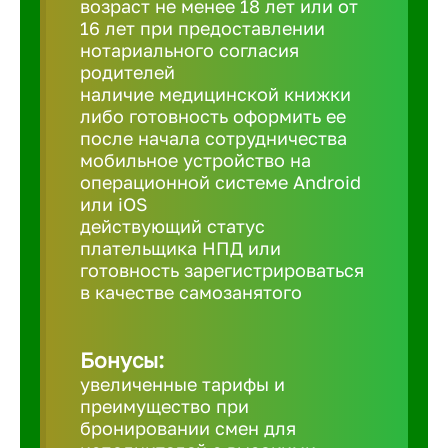
возраст не менее 18 лет или от
16 лет при предоставлении
нотариального согласия
Березовс
родителей
наличие медицинской книжки
либо готовность оформить ее
Бийск
после начала сотрудничества
мобильное устройство на
Биробид
операционной системе Android
или iOS
действующий статус
Бирск
плательщика НПД или
готовность зарегистрироваться
в качестве самозанятого
Благовещ
Бонусы:
Благода
увеличенные тарифы и
преимущество при
Бор
бронировании смен для