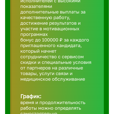
исполнителей с высокими
показателями
Борович
дополнительные выплаты за
качественную работу,
достижение результатов и
Братск
участие в мотивационных
программах
бонус до 100000 ₽ за каждого
Брянск
приглашенного кандидата,
который начнет
сотрудничество с сервисом
Бугульма
скидки и специальные условия
от партнеров на различные
товары, услуги связи и
Бузулук
медицинское обслуживание
Великие 
График:
время и продолжительность
Великий 
работы можно определять
самостоятельно