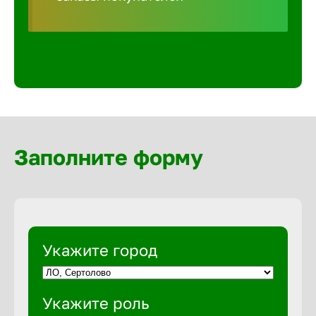
Волгогра
Волгодон
Волгореч
Волжск
Заполните форму
Волжски
Вологда
Укажите город
Воронеж
Укажите роль
Воткинск