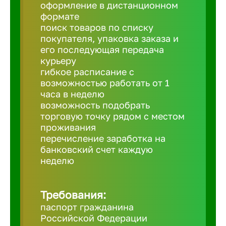
Балтийск
оформление в дистанционном
формате
поиск товаров по списку
Барнаул
покупателя, упаковка заказа и
его последующая передача
курьеру
Батайск
гибкое расписание с
возможностью работать от 1
часа в неделю
Белгород
возможность подобрать
торговую точку рядом с местом
проживания
Белорецк
перечисление заработка на
банковский счет каждую
Белорече
неделю
Бердск
Требования:
паспорт гражданина
Российской Федерации
Березник