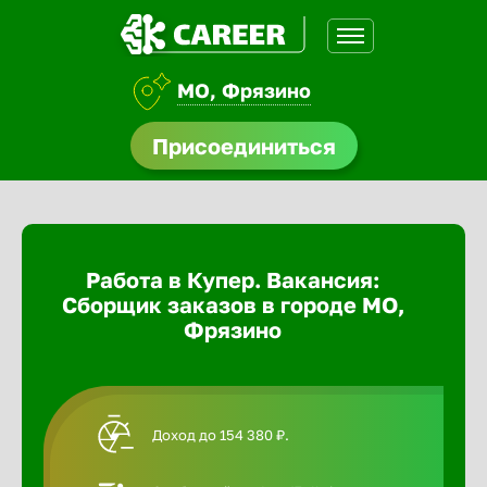
МО, Фрязино
доустройства
Присоединиться
Абакан
ормления
щества
Адлер
Работа в Купер. Вакансия:
A.Q
Сборщик заказов в городе МО,
Азов
Фрязино
Аксай
Доход до 154 380 ₽.
Александ