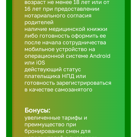
возраст не менее 18 лет или от
16 лет при предоставлении
нотариального согласия
Березовс
родителей
наличие медицинской книжки
либо готовность оформить ее
Бийск
после начала сотрудничества
мобильное устройство на
Биробид
операционной системе Android
или iOS
действующий статус
Бирск
плательщика НПД или
готовность зарегистрироваться
в качестве самозанятого
Благовещ
Бонусы:
Благода
увеличенные тарифы и
преимущество при
Бор
бронировании смен для