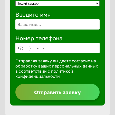
Введите имя
Выкса
Вышний 
Номер телефона
Вятские 
Отправляя заявку вы даете согласие на
Гай
обработку ваших персональных данных
в соответствии с
политикой
конфиденциальности
Геленджи
Отправить заявку
Георгиев
Глазов