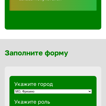
Волгогра
Волгодон
Волгореч
Волжск
Заполните форму
Волжски
Вологда
Укажите город
Воронеж
Укажите роль
Воткинск