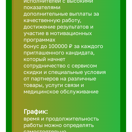
исполнителей с высокими
показателями
Борович
дополнительные выплаты за
качественную работу,
достижение результатов и
Братск
участие в мотивационных
программах
бонус до 100000 ₽ за каждого
Брянск
приглашенного кандидата,
который начнет
сотрудничество с сервисом
Бугульма
скидки и специальные условия
от партнеров на различные
товары, услуги связи и
Бузулук
медицинское обслуживание
Великие 
График:
время и продолжительность
Великий 
работы можно определять
самостоятельно