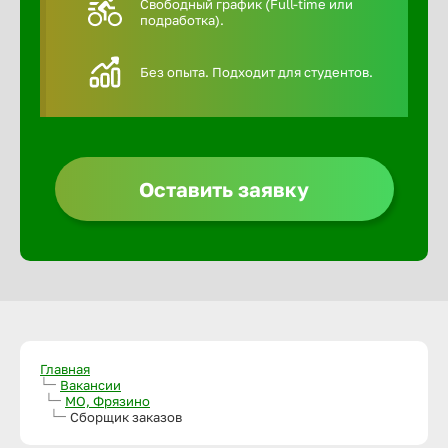
Свободный график (Full-time или
подработка).
Алексин
Без опыта. Подходит для студентов.
Альметье
Анадырь
Оставить заявку
Анапа
Ангарск
Апатиты
Главная
Вакансии
МО, Фрязино
Арзамас
Сборщик заказов