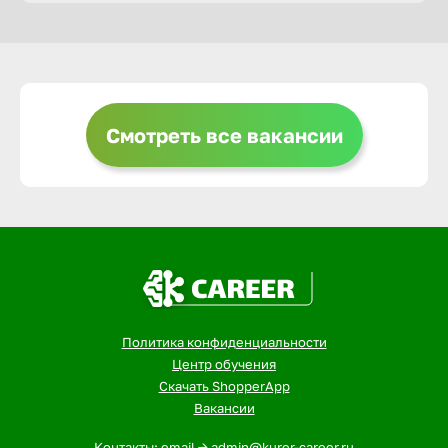
Горно-Ал
Грозный
Смотреть все вакансии
Грязи
Губкин
Гуково
Политика конфиденциальности
Гусь-Хру
Центр обучения
Скачать ShopperApp
Вакансии
Дербент
Контакты: email -> admin@kurer-career.ru