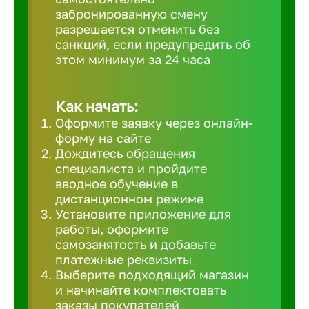
забронированную смену
Великий 
разрешается отменить без
санкций, если предупредить об
этом минимум за 24 часа
Верхнеру
Верхняя
Как начать:
Оформите заявку через онлайн-
форму на сайте
Вичуга
Дождитесь обращения
специалиста и пройдите
вводное обучение в
Владивос
дистанционном режиме
Установите приложение для
работы, оформите
Владикав
самозанятость и добавьте
платежные реквизиты
Выберите подходящий магазин
Владими
и начинайте комплектовать
заказы покупателей