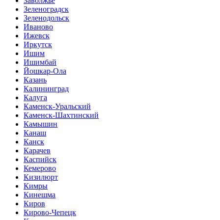
Заволжье
Зеленоградск
Зеленодольск
Иваново
Ижевск
Иркутск
Ишим
Ишимбай
Йошкар-Ола
Казань
Калининград
Калуга
Каменск-Уральский
Каменск-Шахтинский
Камышин
Канаш
Канск
Карачев
Каспийск
Кемерово
Кизилюрт
Кимры
Кинешма
Киров
Кирово-Чепецк