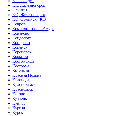
Кисловодск
КК, Железногорск
Клинцы
КО, Железногорск
КО, Обнинск - КО
Ковров
Комсомольск-на-Амуре
Конаково
Кондопога
Кондрово
Копейск
Кореновск
Коркино
Костомукша
Кострома
Котельнич
Красная Поляна
Краснодар
Краснокамск
Красноярск
Кстово
Кузнецк
Кунгур
Курган
Курск