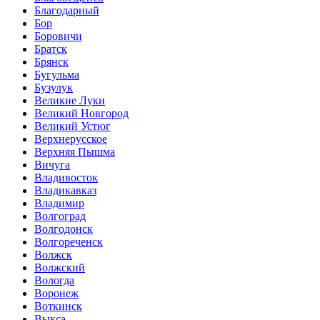
Благодарный
Бор
Боровичи
Братск
Брянск
Бугульма
Бузулук
Великие Луки
Великий Новгород
Великий Устюг
Верхнерусское
Верхняя Пышма
Вичуга
Владивосток
Владикавказ
Владимир
Волгоград
Волгодонск
Волгореченск
Волжск
Волжский
Вологда
Воронеж
Воткинск
Выкса