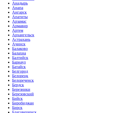
Анадырь
Анапа
Ангарск
Апатиты
Арзамас
Армавир
Артем
Архангельск
Астрахань
Ачинск
Балаково
Балахна
Балтийск
Барнаул
Батайск
Белгород
Белорецк
Белореченск
Бердск
Березники
Березовский
Бийск
Биробиджан
Бирск
Благовещенск