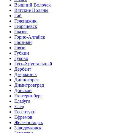
Вышний Волочек
Вятские Поляны
Гай
Геленджик
Георгиевск
Глазов
Горно-Алтайск
Грозный
Грязи
Губкин
Гуково
Гусь-Хрустальный
Дербент
Дзержинск
Дивногорск
Димитровград
Донской
Екатеринбург
Елабуга
Елец
Ессентуки
Ефремов
Железноводск
Заводоуковск