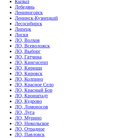
Кызыл
Лебедянь
Лениногорск
Ленинск-Кузнецкий
Лесосибирск
Липецк
Лиски
ЛО, Волхов
ЛО, Всеволожск
ЛО, Выборг
ЛО, Гатчина
ЛО, Кингисепп
ЛО, Кириши
ЛО, Кировск
ЛО, Колпино
ЛО, Красное Село
ЛО, Красный Бор
ЛО, Кронштадт
ЛО, Кудрово
ЛО, Ломоносов
ЛО, Луга
ЛО, Мурино
ЛО, Никольское
ЛО, Отрадное
ЛО, Павловск