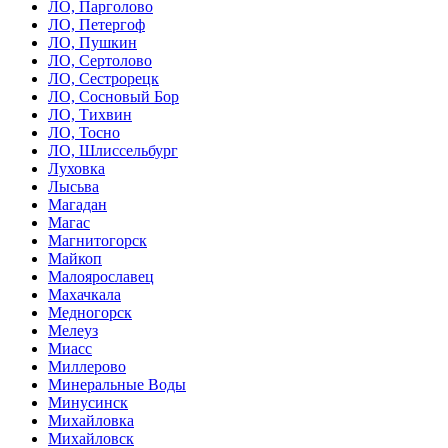
ЛО, Парголово
ЛО, Петергоф
ЛО, Пушкин
ЛО, Сертолово
ЛО, Сестрорецк
ЛО, Сосновый Бор
ЛО, Тихвин
ЛО, Тосно
ЛО, Шлиссельбург
Луховка
Лысьва
Магадан
Магас
Магнитогорск
Майкоп
Малоярославец
Махачкала
Медногорск
Мелеуз
Миасс
Миллерово
Минеральные Воды
Минусинск
Михайловка
Михайловск