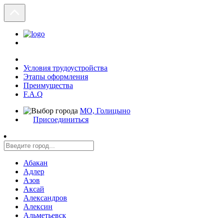
Условия трудоустройства
Этапы оформления
Преимущества
F.A.Q
МО, Голицыно
Присоединиться
Абакан
Адлер
Азов
Аксай
Александров
Алексин
Альметьевск