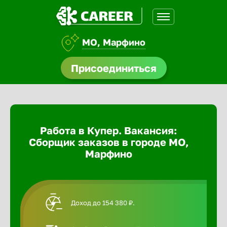
МО, Марфино
доустройства
Присоединиться
Абакан
ормления
щества
Адлер
Работа в Купер. Вакансия:
A.Q
Сборщик заказов в городе МО,
Азов
Марфино
Аксай
Доход до 154 380 ₽.
Александ