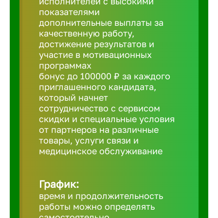
исполнителей с высокими
показателями
Борович
дополнительные выплаты за
качественную работу,
достижение результатов и
Братск
участие в мотивационных
программах
бонус до 100000 ₽ за каждого
Брянск
приглашенного кандидата,
который начнет
сотрудничество с сервисом
Бугульма
скидки и специальные условия
от партнеров на различные
товары, услуги связи и
Бузулук
медицинское обслуживание
Великие 
График:
время и продолжительность
Великий 
работы можно определять
самостоятельно