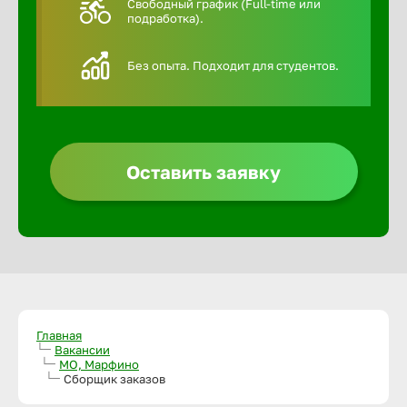
Свободный график (Full-time или
подработка).
Алексин
Без опыта. Подходит для студентов.
Альметье
Анадырь
Оставить заявку
Анапа
Ангарск
Апатиты
Главная
Вакансии
МО, Марфино
Арзамас
Сборщик заказов