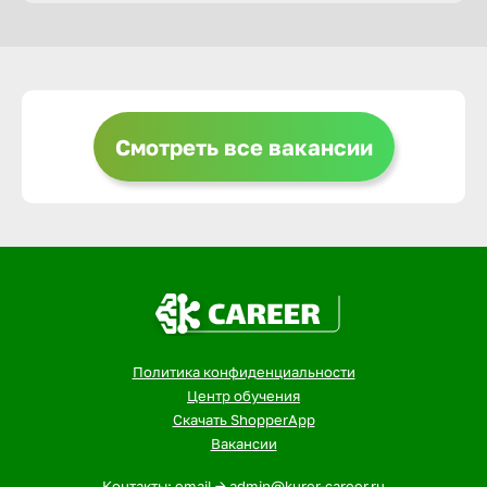
Горно-Ал
Грозный
Смотреть все вакансии
Грязи
Губкин
Гуково
Политика конфиденциальности
Гусь-Хру
Центр обучения
Скачать ShopperApp
Вакансии
Дербент
Контакты: email -> admin@kurer-career.ru