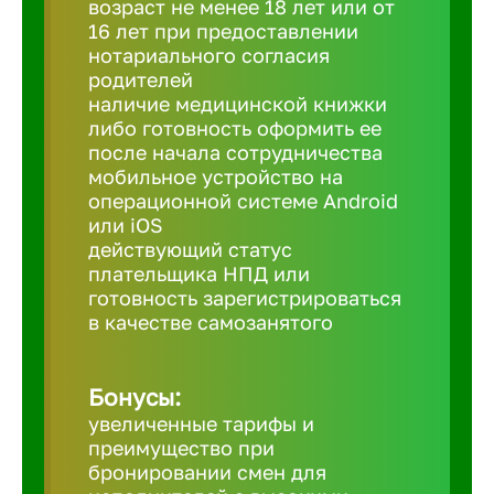
возраст не менее 18 лет или от
16 лет при предоставлении
нотариального согласия
Березовс
родителей
наличие медицинской книжки
либо готовность оформить ее
Бийск
после начала сотрудничества
мобильное устройство на
Биробид
операционной системе Android
или iOS
действующий статус
Бирск
плательщика НПД или
готовность зарегистрироваться
в качестве самозанятого
Благовещ
Бонусы:
Благода
увеличенные тарифы и
преимущество при
Бор
бронировании смен для