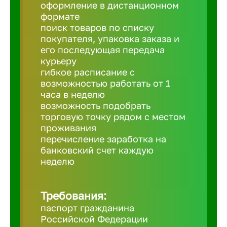
Балтийск
оформление в дистанционном
формате
поиск товаров по списку
Барнаул
покупателя, упаковка заказа и
его последующая передача
курьеру
Батайск
гибкое расписание с
возможностью работать от 1
часа в неделю
Белгород
возможность подобрать
торговую точку рядом с местом
проживания
Белорецк
перечисление заработка на
банковский счет каждую
Белорече
неделю
Бердск
Требования:
паспорт гражданина
Российской Федерации
Березник