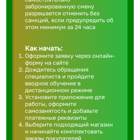
забронированную смену
Великий 
разрешается отменить без
санкций, если предупредить об
этом минимум за 24 часа
Верхнеру
Верхняя
Как начать:
Оформите заявку через онлайн-
форму на сайте
Вичуга
Дождитесь обращения
специалиста и пройдите
вводное обучение в
Владивос
дистанционном режиме
Установите приложение для
работы, оформите
Владикав
самозанятость и добавьте
платежные реквизиты
Выберите подходящий магазин
Владими
и начинайте комплектовать
заказы покупателей