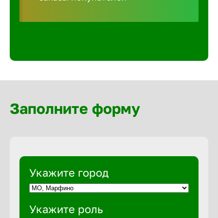
Волгогра
Волгодон
Волгореч
Волжск
Заполните форму
Волжски
Вологда
Укажите город
Воронеж
Укажите роль
Воткинск