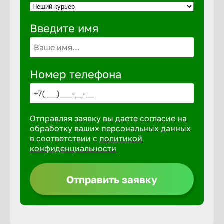
Введите имя
Выкса
Вышний 
Номер телефона
Вятские 
Отправляя заявку вы даете согласие на
Гай
обработку ваших персональных данных
в соответствии с
политикой
конфиденциальности
Геленджи
Отправить заявку
Георгиев
Глазов