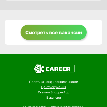
Горно-Ал
Грозный
Смотреть все вакансии
Грязи
Губкин
Гуково
Политика конфиденциальности
Гусь-Хру
Центр обучения
Скачать ShopperApp
Вакансии
Дербент
Контакты: email -> admin@kurer-career.ru