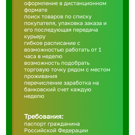
Балтийск
оформление в дистанционном
формате
поиск товаров по списку
Барнаул
покупателя, упаковка заказа и
его последующая передача
курьеру
Батайск
гибкое расписание с
возможностью работать от 1
часа в неделю
Белгород
возможность подобрать
торговую точку рядом с местом
проживания
Белорецк
перечисление заработка на
банковский счет каждую
Белорече
неделю
Бердск
Требования:
паспорт гражданина
Российской Федерации
Березник