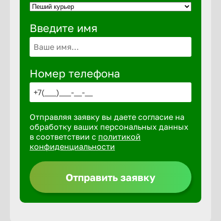
Введите имя
Выкса
Вышний 
Номер телефона
Вятские 
Отправляя заявку вы даете согласие на
Гай
обработку ваших персональных данных
в соответствии с
политикой
конфиденциальности
Геленджи
Отправить заявку
Георгиев
Глазов