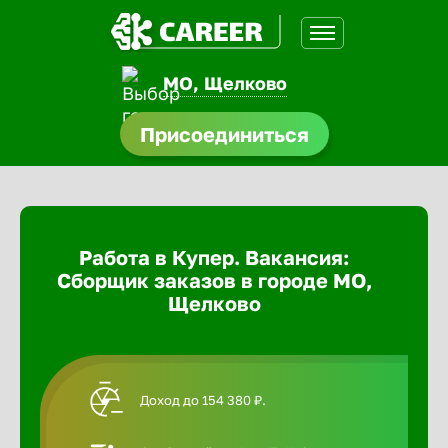
МО, Щелково
доустройства
Присоединиться
Абакан
ормления
щества
Адлер
Работа в Купер. Вакансия:
A.Q
Сборщик заказов в городе МО,
Азов
Щелково
Аксай
Доход до 154 380 ₽.
Александ