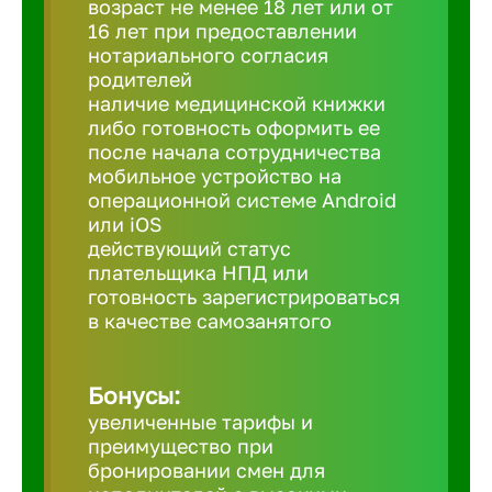
возраст не менее 18 лет или от
16 лет при предоставлении
нотариального согласия
Березовс
родителей
наличие медицинской книжки
либо готовность оформить ее
Бийск
после начала сотрудничества
мобильное устройство на
Биробид
операционной системе Android
или iOS
действующий статус
Бирск
плательщика НПД или
готовность зарегистрироваться
в качестве самозанятого
Благовещ
Бонусы:
Благода
увеличенные тарифы и
преимущество при
Бор
бронировании смен для