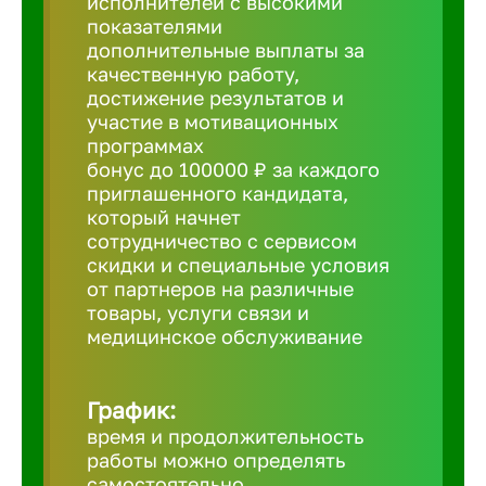
исполнителей с высокими
показателями
Борович
дополнительные выплаты за
качественную работу,
достижение результатов и
Братск
участие в мотивационных
программах
бонус до 100000 ₽ за каждого
Брянск
приглашенного кандидата,
который начнет
сотрудничество с сервисом
Бугульма
скидки и специальные условия
от партнеров на различные
товары, услуги связи и
Бузулук
медицинское обслуживание
Великие 
График:
время и продолжительность
Великий 
работы можно определять
самостоятельно