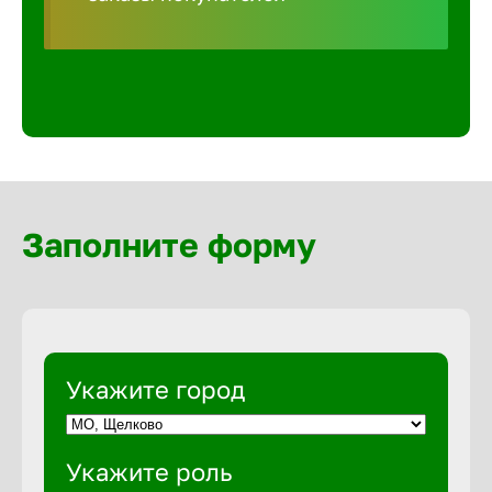
Волгогра
Волгодон
Волгореч
Волжск
Заполните форму
Волжски
Вологда
Укажите город
Воронеж
Укажите роль
Воткинск