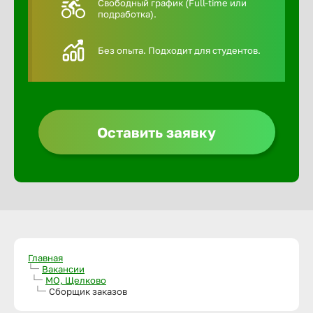
Свободный график (Full-time или
подработка).
Алексин
Без опыта. Подходит для студентов.
Альметье
Анадырь
Оставить заявку
Анапа
Ангарск
Апатиты
Главная
Вакансии
МО, Щелково
Арзамас
Сборщик заказов