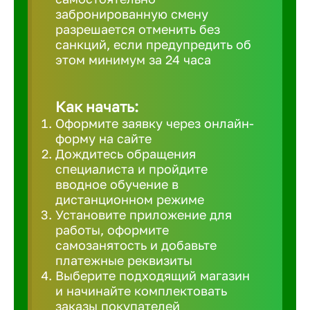
забронированную смену
Великий 
разрешается отменить без
санкций, если предупредить об
этом минимум за 24 часа
Верхнеру
Верхняя
Как начать:
Оформите заявку через онлайн-
форму на сайте
Вичуга
Дождитесь обращения
специалиста и пройдите
вводное обучение в
Владивос
дистанционном режиме
Установите приложение для
работы, оформите
Владикав
самозанятость и добавьте
платежные реквизиты
Выберите подходящий магазин
Владими
и начинайте комплектовать
заказы покупателей