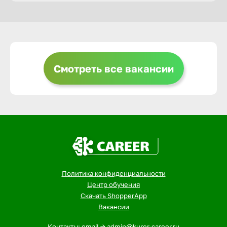
Горно-Ал
Грозный
Смотреть все вакансии
Грязи
Губкин
Гуково
Политика конфиденциальности
Гусь-Хру
Центр обучения
Скачать ShopperApp
Вакансии
Дербент
Контакты: email -> admin@kurer-career.ru