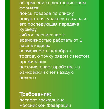
Балтийск
оформление в дистанционном
формате
поиск товаров по списку
Барнаул
покупателя, упаковка заказа и
его последующая передача
курьеру
Батайск
гибкое расписание с
возможностью работать от 1
часа в неделю
Белгород
возможность подобрать
торговую точку рядом с местом
проживания
Белорецк
перечисление заработка на
банковский счет каждую
Белорече
неделю
Бердск
Требования:
паспорт гражданина
Российской Федерации
Березник