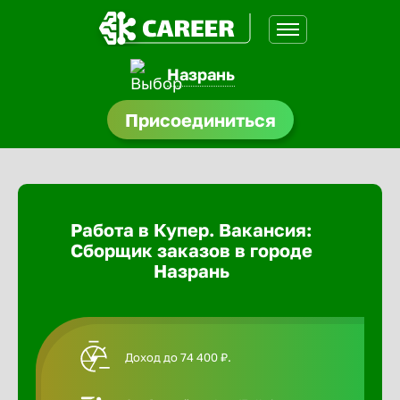
Назрань
доустройства
Присоединиться
Абакан
ормления
щества
Адлер
Работа в Купер. Вакансия:
A.Q
Сборщик заказов в городе
Азов
Назрань
Аксай
Доход до 74 400 ₽.
Александ