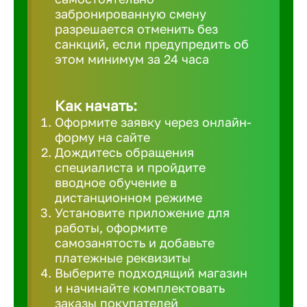
забронированную смену
Великий 
разрешается отменить без
санкций, если предупредить об
этом минимум за 24 часа
Верхнеру
Верхняя
Как начать:
Оформите заявку через онлайн-
форму на сайте
Вичуга
Дождитесь обращения
специалиста и пройдите
вводное обучение в
Владивос
дистанционном режиме
Установите приложение для
работы, оформите
Владикав
самозанятость и добавьте
платежные реквизиты
Выберите подходящий магазин
Владими
и начинайте комплектовать
заказы покупателей