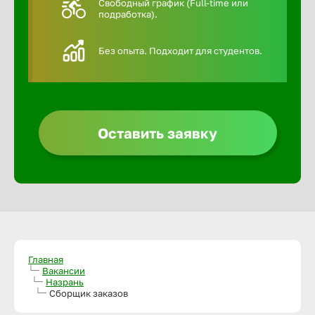
Свободный график (Full-time или
подработка).
Алексин
Без опыта. Подходит для студентов.
Альметье
Анадырь
Оставить заявку
Анапа
Ангарск
Апатиты
Главная
Вакансии
Назрань
Арзамас
Сборщик заказов