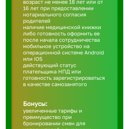
возраст не менее 18 лет или от
16 лет при предоставлении
нотариального согласия
Березовс
родителей
наличие медицинской книжки
либо готовность оформить ее
Бийск
после начала сотрудничества
мобильное устройство на
Биробид
операционной системе Android
или iOS
действующий статус
Бирск
плательщика НПД или
готовность зарегистрироваться
в качестве самозанятого
Благовещ
Бонусы:
Благода
увеличенные тарифы и
преимущество при
Бор
бронировании смен для