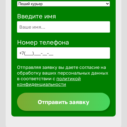
Введите имя
Выкса
Вышний 
Номер телефона
Вятские 
Отправляя заявку вы даете согласие на
Гай
обработку ваших персональных данных
в соответствии с
политикой
конфиденциальности
Геленджи
Отправить заявку
Георгиев
Глазов