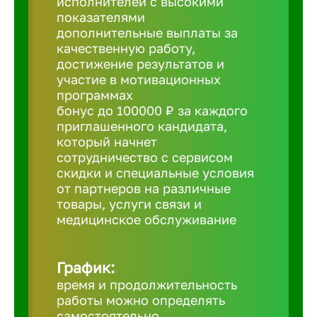
исполнителей с высокими
показателями
Борович
дополнительные выплаты за
качественную работу,
достижение результатов и
Братск
участие в мотивационных
программах
бонус до 100000 ₽ за каждого
Брянск
приглашенного кандидата,
который начнет
сотрудничество с сервисом
Бугульма
скидки и специальные условия
от партнеров на различные
товары, услуги связи и
Бузулук
медицинское обслуживание
Великие 
График:
время и продолжительность
Великий 
работы можно определять
самостоятельно