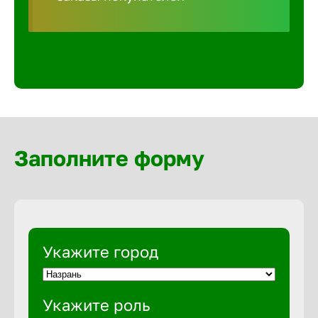
Волгогра
Волгодон
Волгореч
Волжск
Заполните форму
Волжски
Вологда
Укажите город
Воронеж
Укажите роль
Воткинск