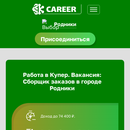
Родники
доустройства
Присоединиться
Абакан
ормления
щества
Адлер
Работа в Купер. Вакансия:
A.Q
Сборщик заказов в городе
Азов
Родники
Аксай
Доход до 74 400 ₽.
Александ