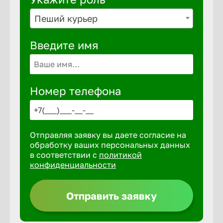
Пеший курьер
Выкса
Введите имя
Вышний 
Номер телефона
Вятские 
Гай
Отправляя заявку вы даете согласие на
обработку ваших персональных данных
Геленджи
в соответствии с
политикой
конфиденциальности
Георгиев
Отправить заявку
Глазов