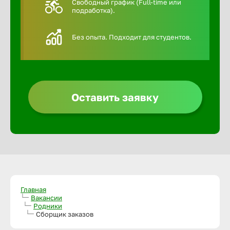
Свободный график (Full-time или
подработка).
Алексин
Без опыта. Подходит для студентов.
Альметье
Анадырь
Оставить заявку
Анапа
Ангарск
Апатиты
Главная
Вакансии
Родники
Арзамас
Сборщик заказов