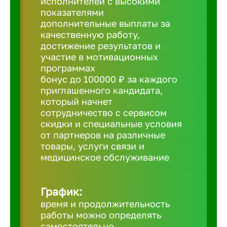
исполнителей с высокими
показателями
Борович
дополнительные выплаты за
качественную работу,
достижение результатов и
Братск
участие в мотивационных
программах
бонус до 100000 ₽ за каждого
Брянск
приглашенного кандидата,
который начнет
сотрудничество с сервисом
Бугульма
скидки и специальные условия
от партнеров на различные
товары, услуги связи и
Бузулук
медицинское обслуживание
Великие 
График:
время и продолжительность
Великий 
работы можно определять
самостоятельно