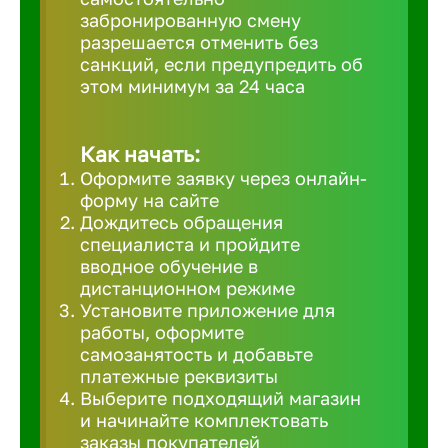
забронированную смену
Великий 
разрешается отменить без
санкций, если предупредить об
этом минимум за 24 часа
Верхнеру
Верхняя
Как начать:
Оформите заявку через онлайн-
форму на сайте
Вичуга
Дождитесь обращения
специалиста и пройдите
вводное обучение в
Владивос
дистанционном режиме
Установите приложение для
работы, оформите
Владикав
самозанятость и добавьте
платежные реквизиты
Выберите подходящий магазин
Владими
и начинайте комплектовать
заказы покупателей