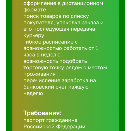
Балтийск
оформление в дистанционном
формате
поиск товаров по списку
Барнаул
покупателя, упаковка заказа и
его последующая передача
курьеру
Батайск
гибкое расписание с
возможностью работать от 1
часа в неделю
Белгород
возможность подобрать
торговую точку рядом с местом
проживания
Белорецк
перечисление заработка на
банковский счет каждую
Белорече
неделю
Бердск
Требования:
паспорт гражданина
Российской Федерации
Березник