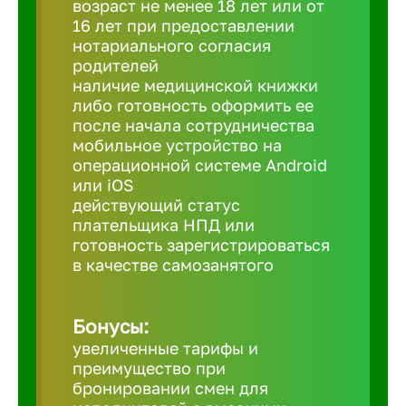
возраст не менее 18 лет или от
16 лет при предоставлении
нотариального согласия
Березовс
родителей
наличие медицинской книжки
либо готовность оформить ее
Бийск
после начала сотрудничества
мобильное устройство на
Биробид
операционной системе Android
или iOS
действующий статус
Бирск
плательщика НПД или
готовность зарегистрироваться
в качестве самозанятого
Благовещ
Бонусы:
Благода
увеличенные тарифы и
преимущество при
Бор
бронировании смен для