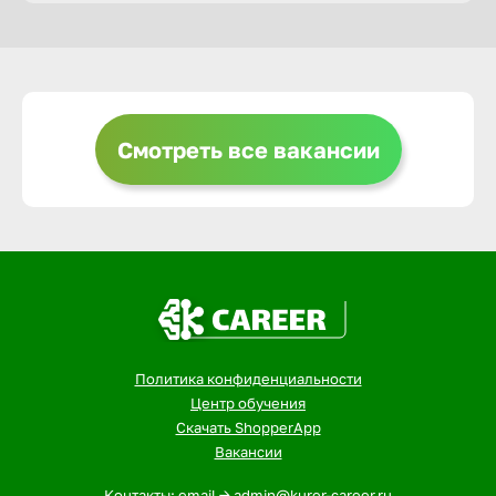
Горно-Ал
Грозный
Смотреть все вакансии
Грязи
Губкин
Гуково
Политика конфиденциальности
Гусь-Хру
Центр обучения
Скачать ShopperApp
Вакансии
Дербент
Контакты: email -> admin@kurer-career.ru