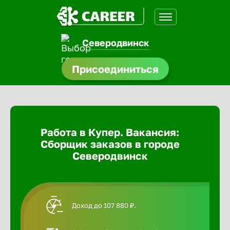
Северодвинск
доустройства
Присоединиться
Абакан
ормления
щества
Адлер
Работа в Купер. Вакансия:
A.Q
Сборщик заказов в городе
Азов
Северодвинск
Аксай
Доход до 107 880 ₽.
Александ