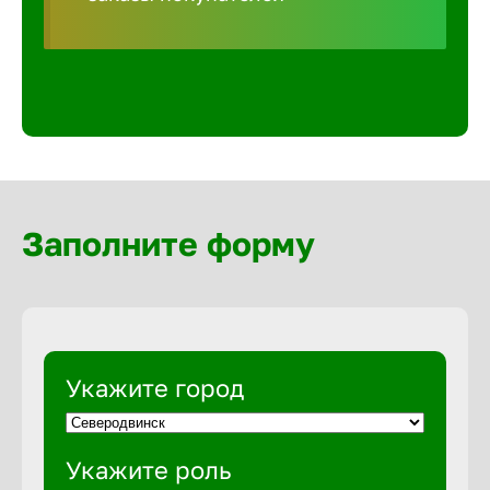
Волгогра
Волгодон
Волгореч
Волжск
Заполните форму
Волжски
Вологда
Укажите город
Воронеж
Укажите роль
Воткинск