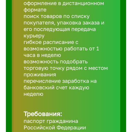
Балтийск
оформление в дистанционном
формате
поиск товаров по списку
Барнаул
покупателя, упаковка заказа и
его последующая передача
курьеру
Батайск
гибкое расписание с
возможностью работать от 1
часа в неделю
Белгород
возможность подобрать
торговую точку рядом с местом
проживания
Белорецк
перечисление заработка на
банковский счет каждую
Белорече
неделю
Бердск
Требования:
паспорт гражданина
Российской Федерации
Березник