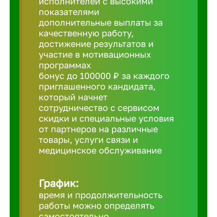
исполнителей с высокими
показателями
Борович
дополнительные выплаты за
качественную работу,
достижение результатов и
Братск
участие в мотивационных
программах
бонус до 100000 ₽ за каждого
Брянск
приглашенного кандидата,
который начнет
сотрудничество с сервисом
Бугульма
скидки и специальные условия
от партнеров на различные
товары, услуги связи и
Бузулук
медицинское обслуживание
Великие 
График:
время и продолжительность
Великий 
работы можно определять
самостоятельно