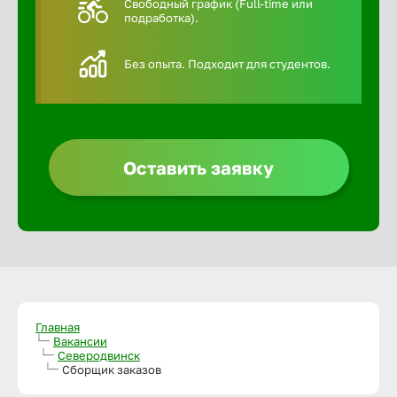
Свободный график (Full-time или
подработка).
Алексин
Без опыта. Подходит для студентов.
Альметье
Анадырь
Оставить заявку
Анапа
Ангарск
Апатиты
Главная
Вакансии
Северодвинск
Арзамас
Сборщик заказов