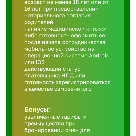
возраст не менее 18 лет или от
16 лет при предоставлении
нотариального согласия
Березовс
родителей
наличие медицинской книжки
либо готовность оформить ее
Бийск
после начала сотрудничества
мобильное устройство на
Биробид
операционной системе Android
или iOS
действующий статус
Бирск
плательщика НПД или
готовность зарегистрироваться
в качестве самозанятого
Благовещ
Бонусы:
Благода
увеличенные тарифы и
преимущество при
Бор
бронировании смен для