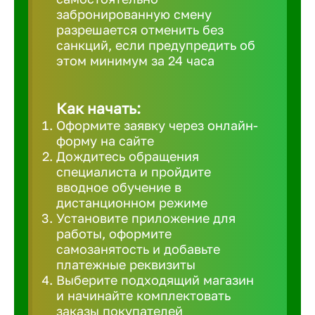
забронированную смену
Великий 
разрешается отменить без
санкций, если предупредить об
этом минимум за 24 часа
Верхнеру
Верхняя
Как начать:
Оформите заявку через онлайн-
форму на сайте
Вичуга
Дождитесь обращения
специалиста и пройдите
вводное обучение в
Владивос
дистанционном режиме
Установите приложение для
работы, оформите
Владикав
самозанятость и добавьте
платежные реквизиты
Выберите подходящий магазин
Владими
и начинайте комплектовать
заказы покупателей