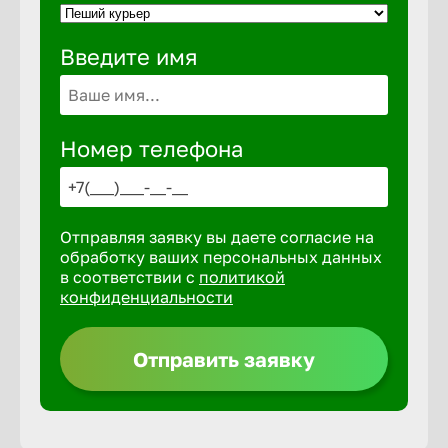
Введите имя
Выкса
Вышний 
Номер телефона
Вятские 
Отправляя заявку вы даете согласие на
Гай
обработку ваших персональных данных
в соответствии с
политикой
конфиденциальности
Геленджи
Отправить заявку
Георгиев
Глазов