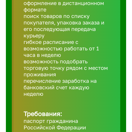
Балтийск
оформление в дистанционном
формате
поиск товаров по списку
Барнаул
покупателя, упаковка заказа и
его последующая передача
курьеру
Батайск
гибкое расписание с
возможностью работать от 1
часа в неделю
Белгород
возможность подобрать
торговую точку рядом с местом
проживания
Белорецк
перечисление заработка на
банковский счет каждую
Белорече
неделю
Бердск
Требования:
паспорт гражданина
Российской Федерации
Березник