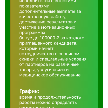
исполнителей с высокими
показателями
Борович
дополнительные выплаты за
качественную работу,
достижение результатов и
Братск
участие в мотивационных
программах
бонус до 100000 ₽ за каждого
Брянск
приглашенного кандидата,
который начнет
сотрудничество с сервисом
Бугульма
скидки и специальные условия
от партнеров на различные
товары, услуги связи и
Бузулук
медицинское обслуживание
Великие 
График:
время и продолжительность
Великий 
работы можно определять
самостоятельно