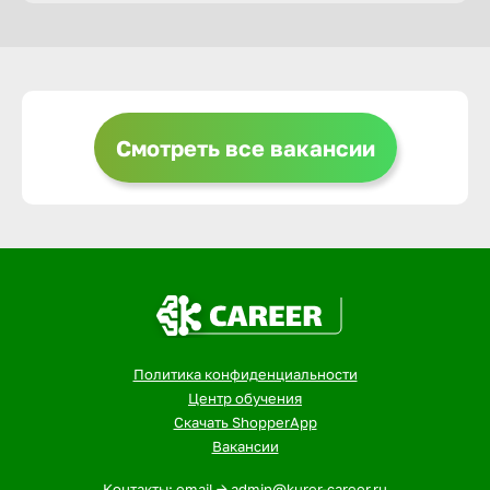
Горно-Ал
Грозный
Смотреть все вакансии
Грязи
Губкин
Гуково
Политика конфиденциальности
Гусь-Хру
Центр обучения
Скачать ShopperApp
Вакансии
Дербент
Контакты: email -> admin@kurer-career.ru