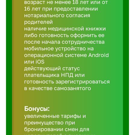
возраст не менее 18 лет или от
16 лет при предоставлении
нотариального согласия
Березовс
родителей
наличие медицинской книжки
либо готовность оформить ее
Бийск
после начала сотрудничества
мобильное устройство на
Биробид
операционной системе Android
или iOS
действующий статус
Бирск
плательщика НПД или
готовность зарегистрироваться
в качестве самозанятого
Благовещ
Бонусы:
Благода
увеличенные тарифы и
преимущество при
Бор
бронировании смен для