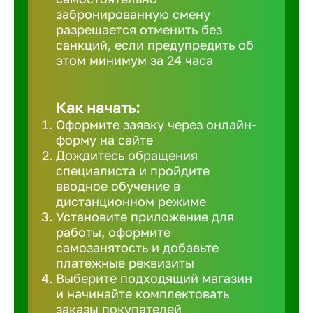
забронированную смену
Великий 
разрешается отменить без
санкций, если предупредить об
этом минимум за 24 часа
Верхнеру
Верхняя
Как начать:
Оформите заявку через онлайн-
форму на сайте
Вичуга
Дождитесь обращения
специалиста и пройдите
вводное обучение в
Владивос
дистанционном режиме
Установите приложение для
работы, оформите
Владикав
самозанятость и добавьте
платежные реквизиты
Выберите подходящий магазин
Владими
и начинайте комплектовать
заказы покупателей