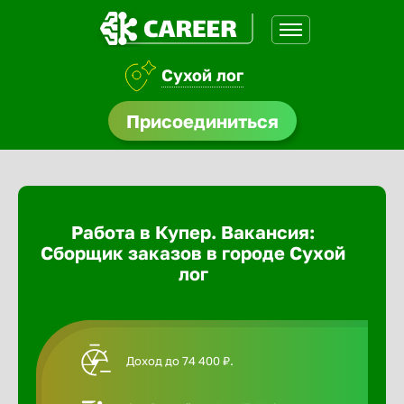
Сухой лог
доустройства
Присоединиться
Абакан
ормления
щества
Адлер
Работа в Купер. Вакансия:
A.Q
Сборщик заказов в городе Сухой
Азов
лог
Аксай
Доход до 74 400 ₽.
Александ