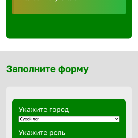
Волгогра
Волгодон
Волгореч
Волжск
Заполните форму
Волжски
Вологда
Укажите город
Воронеж
Укажите роль
Воткинск