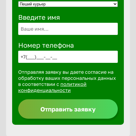
Введите имя
Выкса
Вышний 
Номер телефона
Вятские 
Отправляя заявку вы даете согласие на
Гай
обработку ваших персональных данных
в соответствии с
политикой
конфиденциальности
Геленджи
Отправить заявку
Георгиев
Глазов