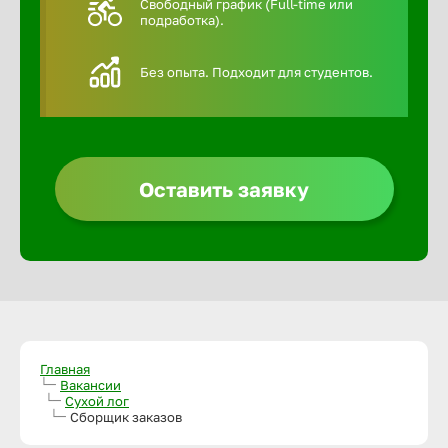
Свободный график (Full-time или
подработка).
Алексин
Без опыта. Подходит для студентов.
Альметье
Анадырь
Оставить заявку
Анапа
Ангарск
Апатиты
Главная
Вакансии
Сухой лог
Арзамас
Сборщик заказов