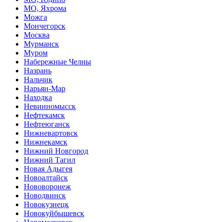
МО, Яхрома
Можга
Мончегорск
Москва
Мурманск
Муром
Набережные Челны
Назрань
Нальчик
Нарьян-Мар
Находка
Невинномысск
Нефтекамск
Нефтеюганск
Нижневартовск
Нижнекамск
Нижний Новгород
Нижний Тагил
Новая Адыгея
Новоалтайск
Нововоронеж
Новодвинск
Новокузнецк
Новокуйбышевск