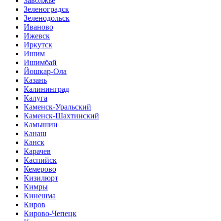
Заволжье
Зеленоградск
Зеленодольск
Иваново
Ижевск
Иркутск
Ишим
Ишимбай
Йошкар-Ола
Казань
Калининград
Калуга
Каменск-Уральский
Каменск-Шахтинский
Камышин
Канаш
Канск
Карачев
Каспийск
Кемерово
Кизилюрт
Кимры
Кинешма
Киров
Кирово-Чепецк