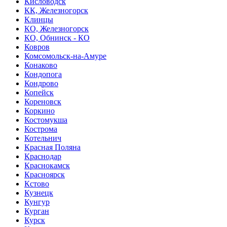
Кисловодск
КК, Железногорск
Клинцы
КО, Железногорск
КО, Обнинск - КО
Ковров
Комсомольск-на-Амуре
Конаково
Кондопога
Кондрово
Копейск
Кореновск
Коркино
Костомукша
Кострома
Котельнич
Красная Поляна
Краснодар
Краснокамск
Красноярск
Кстово
Кузнецк
Кунгур
Курган
Курск