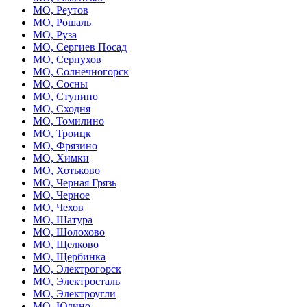
МО, Реутов
МО, Рошаль
МО, Руза
МО, Сергиев Посад
МО, Серпухов
МО, Солнечногорск
МО, Сосны
МО, Ступино
МО, Сходня
МО, Томилино
МО, Троицк
МО, Фрязино
МО, Химки
МО, Хотьково
МО, Черная Грязь
МО, Черное
МО, Чехов
МО, Шатура
МО, Шолохово
МО, Щелково
МО, Щербинка
МО, Электрогорск
МО, Электросталь
МО, Электроугли
МО, Юдино