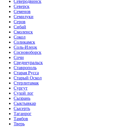
Северодвинск
Северск
Семенов
Семилуки
Серов
Сибай
Смоленск
Сокол
Соликамск
Соль-Илецк
Сосновоборск
Сочи
Среднеуральск
Ставрополь
Старая Русса
Старый Оскол
Стерлитамак
Сургут
Сухой лог
Сызрань
Сыктывкар
Сысерть
Таганрог
Тамбов
Тверь