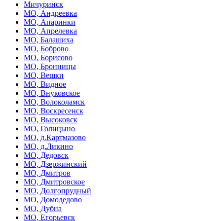
Мичуринск
МО, Андреевка
МО, Апаринки
МО, Апрелевка
МО, Балашиха
МО, Боброво
МО, Борисово
МО, Бронницы
МО, Вешки
МО, Видное
МО, Внуковское
МО, Волоколамск
МО, Воскресенск
МО, Высоковск
МО, Голицыно
МО, д.Картмазово
МО, д.Ликино
МО, Дедовск
МО, Дзержинский
МО, Дмитров
МО, Дмитровское
МО, Долгопрудный
МО, Домодедово
МО, Дубна
МО, Егорьевск