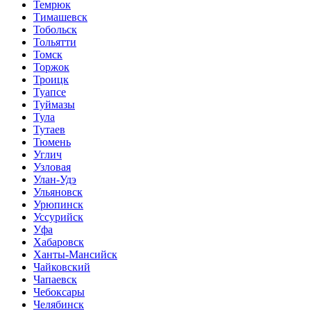
Темрюк
Тимашевск
Тобольск
Тольятти
Томск
Торжок
Троицк
Туапсе
Туймазы
Тула
Тутаев
Тюмень
Углич
Узловая
Улан-Удэ
Ульяновск
Урюпинск
Уссурийск
Уфа
Хабаровск
Ханты-Мансийск
Чайковский
Чапаевск
Чебоксары
Челябинск