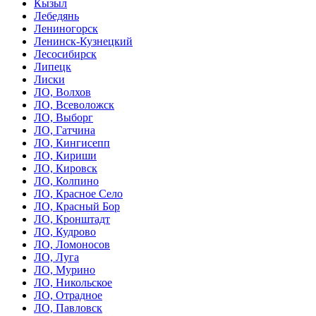
Кызыл
Лебедянь
Лениногорск
Ленинск-Кузнецкий
Лесосибирск
Липецк
Лиски
ЛО, Волхов
ЛО, Всеволожск
ЛО, Выборг
ЛО, Гатчина
ЛО, Кингисепп
ЛО, Кириши
ЛО, Кировск
ЛО, Колпино
ЛО, Красное Село
ЛО, Красный Бор
ЛО, Кронштадт
ЛО, Кудрово
ЛО, Ломоносов
ЛО, Луга
ЛО, Мурино
ЛО, Никольское
ЛО, Отрадное
ЛО, Павловск