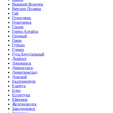
Вышний Волочек
Вятские Поляны
Гай
Геленджик
Георгиевск
Глазов
Горно-Алтайск
Грозный
Грязи
Губкин
Гуково
Гусь-Хрустальный
Дербент
Дзержинск
Дивногорск
Димитровград
Донской
Екатеринбург
Елабуга
Елец
Ессентуки
Ефремов
Железноводск
Заводоуковск