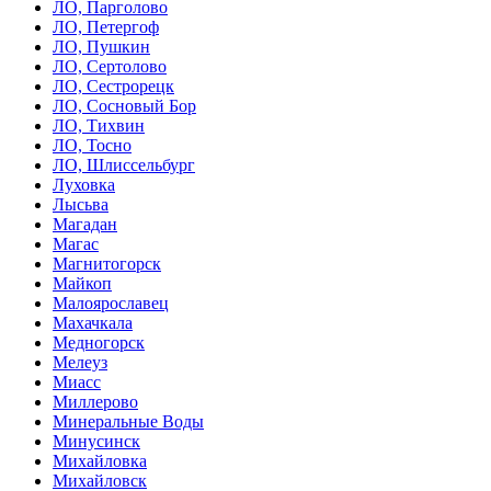
ЛО, Парголово
ЛО, Петергоф
ЛО, Пушкин
ЛО, Сертолово
ЛО, Сестрорецк
ЛО, Сосновый Бор
ЛО, Тихвин
ЛО, Тосно
ЛО, Шлиссельбург
Луховка
Лысьва
Магадан
Магас
Магнитогорск
Майкоп
Малоярославец
Махачкала
Медногорск
Мелеуз
Миасс
Миллерово
Минеральные Воды
Минусинск
Михайловка
Михайловск