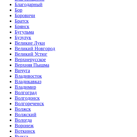
Благодарный
Бор
Боровичи
Братск
Брянск
Бугульма
Бузулук
Великие Луки
Великий Новгород
Великий Устюг
Верхнерусское
Верхняя Пышма
Вичуга
Владивосток
Владикавказ
Владимир
Волгоград
Волгодонск
Волгореченск
Волжск
Волжский
Вологда
Воронеж
Воткинск
Выкса