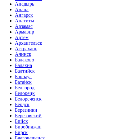
Анадырь
Анапа
Ангарск
Апатиты
Арзамас
Армавир
Артем
Архангельск
Астрахань
Ачинск
Балаково
Балахна
Балтийск
Барнаул
Батайск
Белгород
Белорецк
Белореченск
Бердск
Березники
Березовский
Бийск
Биробиджан
Бирск
Благовещенск