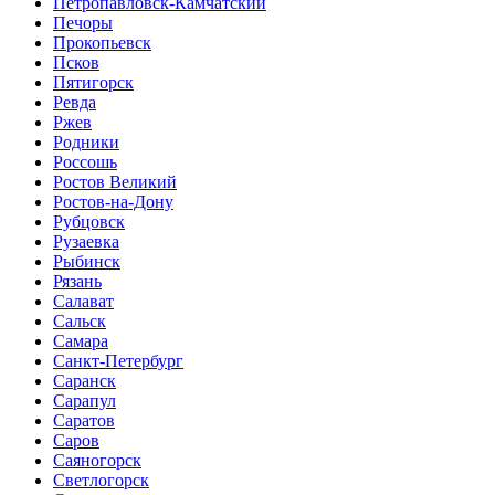
Петропавловск-Камчатский
Печоры
Прокопьевск
Псков
Пятигорск
Ревда
Ржев
Родники
Россошь
Ростов Великий
Ростов-на-Дону
Рубцовск
Рузаевка
Рыбинск
Рязань
Салават
Сальск
Самара
Санкт-Петербург
Саранск
Сарапул
Саратов
Саров
Саяногорск
Светлогорск