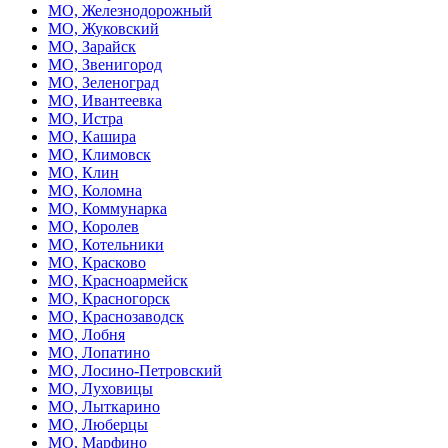
МО, Железнодорожный
МО, Жуковский
МО, Зарайск
МО, Звенигород
МО, Зеленоград
МО, Ивантеевка
МО, Истра
МО, Кашира
МО, Климовск
МО, Клин
МО, Коломна
МО, Коммунарка
МО, Королев
МО, Котельники
МО, Красково
МО, Красноармейск
МО, Красногорск
МО, Краснозаводск
МО, Лобня
МО, Лопатино
МО, Лосино-Петровский
МО, Луховицы
МО, Лыткарино
МО, Люберцы
МО, Марфино