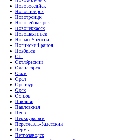
Новомосковск
Новороссийск
Новосибирск
Новотроицк
Новочебоксарск
Новочеркасск
Новошахтинск
Новый Уренгой
Ногинский район
Ноябрьск
Обь
Октябрьский
Оленегорск
Омск
Орел
Оренбург
Орск
Остров
Павлово
Павловская
Пенза
Первоуральск
Переславль-Залесский
Пермь
Петрозаводск