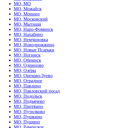
МО, МО
МО, Можайск
МО, Монино
МО, Московский
МО, Мытищи
МО, Наро-Фоминск
МО, Нахабино
МО, Немчиновка
МО, Новодрожжино
МО, Новые Псарьки
МО, Ногинск
МО, Обнинск
МО, Одинцово
МО, Озеры
МО, Орехово-Зуево
МО, Отрадное
МО, Павлино
МО, Павловский посад
МО, Подольск
МО, Подъячево
МО, Протвино
МО, Путилково
МО, Пушкино
МО, Пущино
МО, Раменское