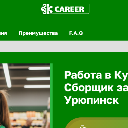
ния
Преимущества
F.A.Q
Работа в Ку
Сборщик за
Урюпинск