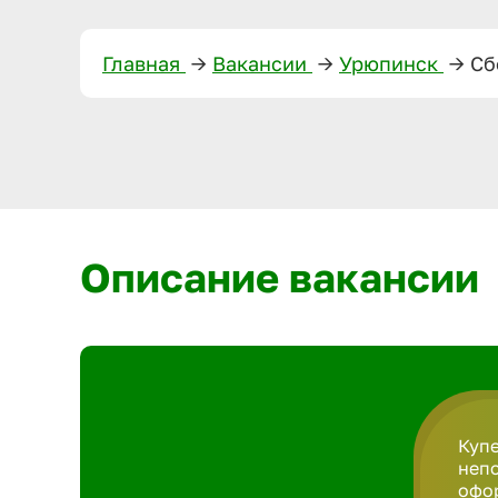
Главная
—>
Вакансии
—>
Урюпинск
—>
Сб
Описание вакансии
Купе
непо
офор