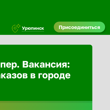
Присоединиться
Урюпинск
Абакан
Адлер
пер. Вакансия:
казов в городе
Азов
Аксай
Александ