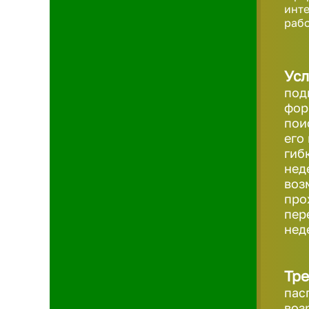
инте
рабо
Усл
под
фор
пои
его
гиб
нед
воз
про
пер
нед
Тре
пас
воз