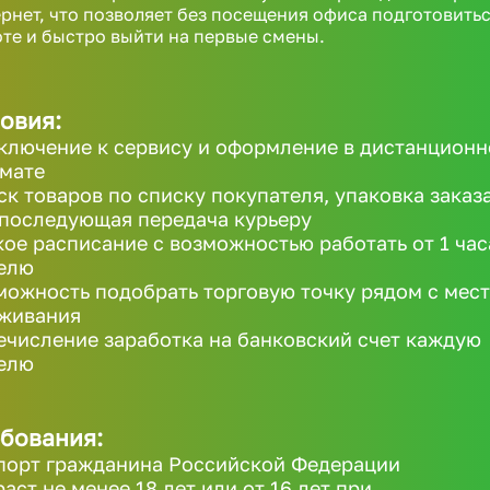
рнет, что позволяет без посещения офиса подготовитьс
те и быстро выйти на первые смены.
овия:
ключение к сервису и оформление в дистанцион
мате
ск товаров по списку покупателя, упаковка заказ
 последующая передача курьеру
кое расписание с возможностью работать от 1 час
елю
можность подобрать торговую точку рядом с мес
живания
ечисление заработка на банковский счет каждую
елю
бования:
порт гражданина Российской Федерации
раст не менее 18 лет или от 16 лет при