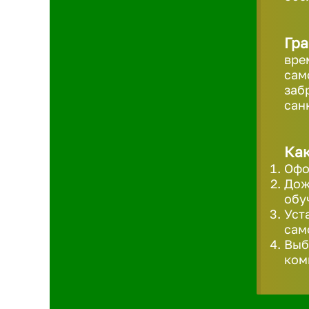
Гра
вре
сам
заб
сан
Как
Офо
Дож
обу
Уст
сам
Выб
ком