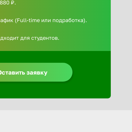
880 ₽.
Алексин
фик (Full-time или подработка).
Альметье
одходит для студентов.
Анадырь
Анапа
Оставить заявку
Ангарск
Апатиты
Арзамас