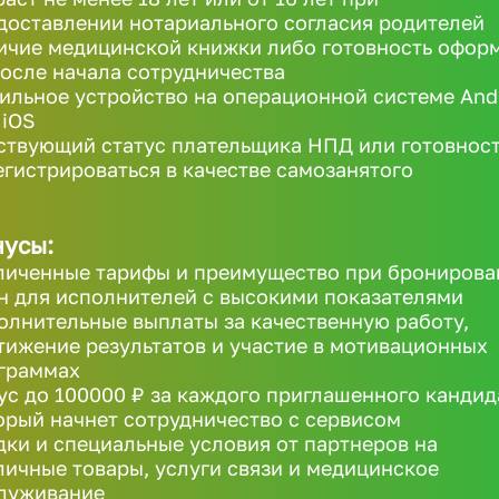
доставлении нотариального согласия родителей
ичие медицинской книжки либо готовность офор
после начала сотрудничества
ильное устройство на операционной системе And
 iOS
ствующий статус плательщика НПД или готовнос
егистрироваться в качестве самозанятого
усы:
личенные тарифы и преимущество при бронирова
н для исполнителей с высокими показателями
олнительные выплаты за качественную работу,
тижение результатов и участие в мотивационных
граммах
ус до 100000 ₽ за каждого приглашенного кандид
орый начнет сотрудничество с сервисом
дки и специальные условия от партнеров на
личные товары, услуги связи и медицинское
луживание