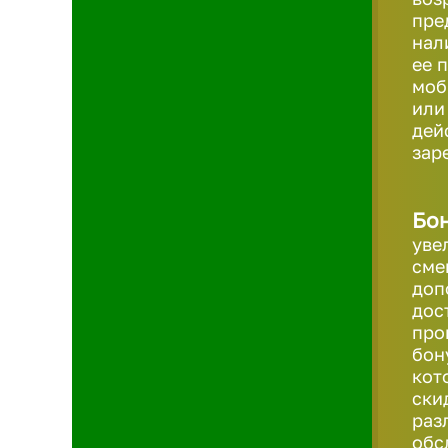
пре
нал
ее 
моб
или
дей
зар
Бон
уве
сме
доп
дос
про
бон
кот
ски
раз
обс