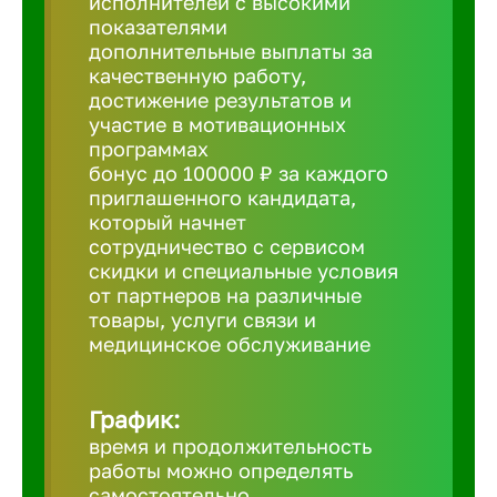
исполнителей с высокими
показателями
Борович
дополнительные выплаты за
качественную работу,
достижение результатов и
Братск
участие в мотивационных
программах
бонус до 100000 ₽ за каждого
Брянск
приглашенного кандидата,
который начнет
сотрудничество с сервисом
Бугульма
скидки и специальные условия
от партнеров на различные
товары, услуги связи и
Бузулук
медицинское обслуживание
Великие 
График:
время и продолжительность
Великий 
работы можно определять
самостоятельно