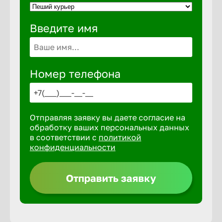
Введите имя
Выкса
Вышний 
Номер телефона
Вятские 
Отправляя заявку вы даете согласие на
Гай
обработку ваших персональных данных
в соответствии с
политикой
конфиденциальности
Геленджи
Отправить заявку
Георгиев
Глазов