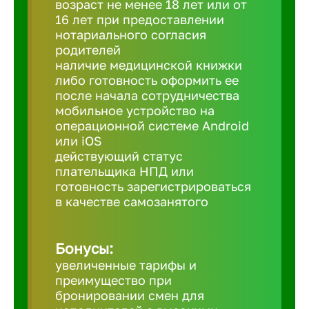
возраст не менее 18 лет или от
16 лет при предоставлении
нотариального согласия
Березовс
родителей
наличие медицинской книжки
либо готовность оформить ее
Бийск
после начала сотрудничества
мобильное устройство на
Биробид
операционной системе Android
или iOS
действующий статус
Бирск
плательщика НПД или
готовность зарегистрироваться
в качестве самозанятого
Благовещ
Бонусы:
Благода
увеличенные тарифы и
преимущество при
Бор
бронировании смен для