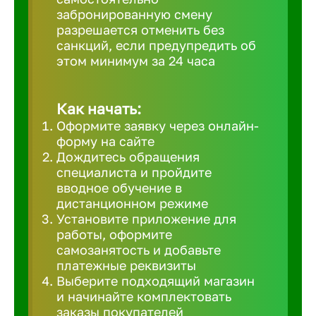
забронированную смену
Великий 
разрешается отменить без
санкций, если предупредить об
этом минимум за 24 часа
Верхнеру
Верхняя
Как начать:
Оформите заявку через онлайн-
форму на сайте
Вичуга
Дождитесь обращения
специалиста и пройдите
вводное обучение в
Владивос
дистанционном режиме
Установите приложение для
работы, оформите
Владикав
самозанятость и добавьте
платежные реквизиты
Выберите подходящий магазин
Владими
и начинайте комплектовать
заказы покупателей