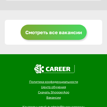
Горно-Ал
Грозный
Смотреть все вакансии
Грязи
Губкин
Гуково
Политика конфиденциальности
Гусь-Хру
Центр обучения
Скачать ShopperApp
Вакансии
Дербент
Контакты: email -> admin@kurer-career.ru