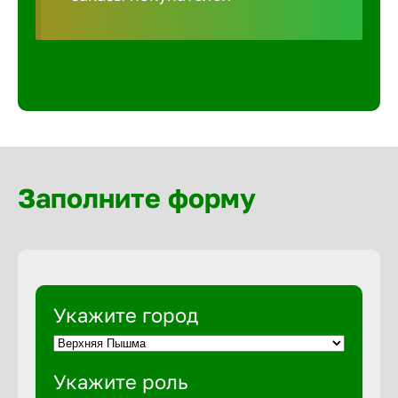
Волгогра
Волгодон
Волгореч
Волжск
Заполните форму
Волжски
Вологда
Укажите город
Воронеж
Укажите роль
Воткинск