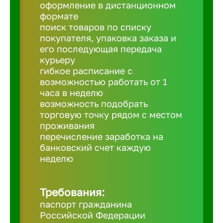
Балтийск
оформление в дистанционном
формате
поиск товаров по списку
Барнаул
покупателя, упаковка заказа и
его последующая передача
курьеру
Батайск
гибкое расписание с
возможностью работать от 1
часа в неделю
Белгород
возможность подобрать
торговую точку рядом с местом
проживания
Белорецк
перечисление заработка на
банковский счет каждую
Белорече
неделю
Бердск
Требования:
паспорт гражданина
Российской Федерации
Березник