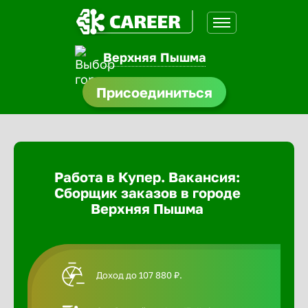
Верхняя Пышма
доустройства
Присоединиться
Абакан
ормления
щества
Адлер
Работа в Купер. Вакансия:
A.Q
Сборщик заказов в городе
Азов
Верхняя Пышма
Аксай
Доход до 107 880 ₽.
Александ