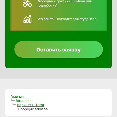
Свободный график (Full-time или
подработка).
Алексин
Без опыта. Подходит для студентов.
Альметье
Анадырь
Оставить заявку
Анапа
Ангарск
Апатиты
Главная
Вакансии
Верхняя Пышма
Арзамас
Сборщик заказов