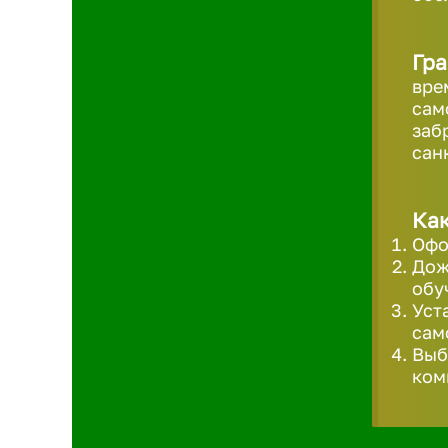
Гра
вре
сам
заб
сан
Как
Офо
Дож
обу
Уст
сам
Выб
ком