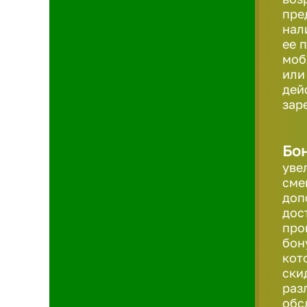
пре
нал
ее 
моб
или
дей
зар
Бон
уве
сме
доп
дос
про
бон
кот
ски
раз
обс