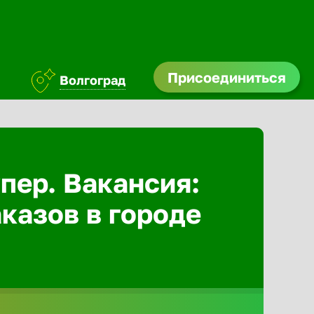
Присоединиться
Волгоград
Абакан
Адлер
пер. Вакансия:
казов в городе
Азов
Аксай
Александ