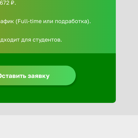
672 ₽.
Алексин
фик (Full-time или подработка).
Альметье
одходит для студентов.
Анадырь
Анапа
Оставить заявку
Ангарск
Апатиты
Арзамас