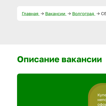
Главная
—>
Вакансии
—>
Волгоград
—>
Сб
Описание вакансии
Купе
непо
офор