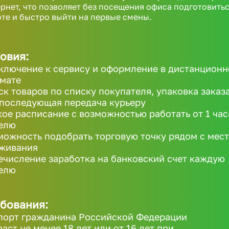
рнет, что позволяет без посещения офиса подготовитьс
те и быстро выйти на первые смены.
овия:
ключение к сервису и оформление в дистанцион
мате
ск товаров по списку покупателя, упаковка заказ
 последующая передача курьеру
кое расписание с возможностью работать от 1 час
елю
можность подобрать торговую точку рядом с мес
живания
ечисление заработка на банковский счет каждую
елю
бования:
порт гражданина Российской Федерации
раст не менее 18 лет или от 16 лет при