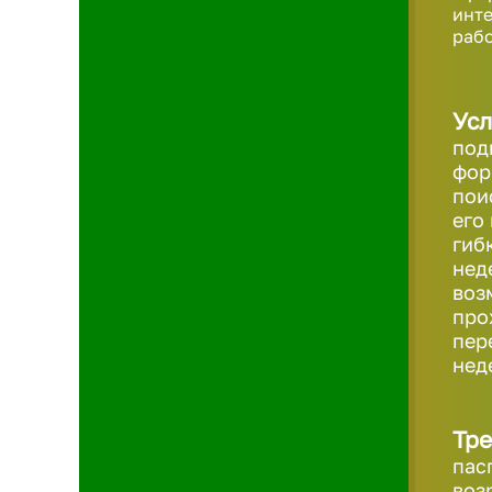
инте
рабо
Усл
под
фор
пои
его
гиб
нед
воз
про
пер
нед
Тре
пас
воз