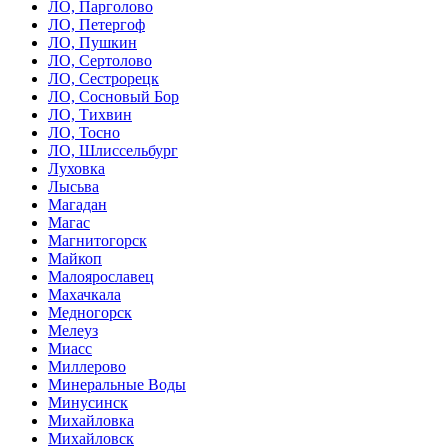
ЛО, Парголово
ЛО, Петергоф
ЛО, Пушкин
ЛО, Сертолово
ЛО, Сестрорецк
ЛО, Сосновый Бор
ЛО, Тихвин
ЛО, Тосно
ЛО, Шлиссельбург
Луховка
Лысьва
Магадан
Магас
Магнитогорск
Майкоп
Малоярославец
Махачкала
Медногорск
Мелеуз
Миасс
Миллерово
Минеральные Воды
Минусинск
Михайловка
Михайловск