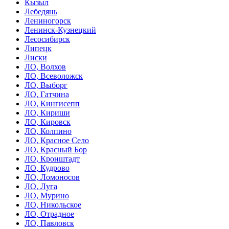
Кызыл
Лебедянь
Лениногорск
Ленинск-Кузнецкий
Лесосибирск
Липецк
Лиски
ЛО, Волхов
ЛО, Всеволожск
ЛО, Выборг
ЛО, Гатчина
ЛО, Кингисепп
ЛО, Кириши
ЛО, Кировск
ЛО, Колпино
ЛО, Красное Село
ЛО, Красный Бор
ЛО, Кронштадт
ЛО, Кудрово
ЛО, Ломоносов
ЛО, Луга
ЛО, Мурино
ЛО, Никольское
ЛО, Отрадное
ЛО, Павловск