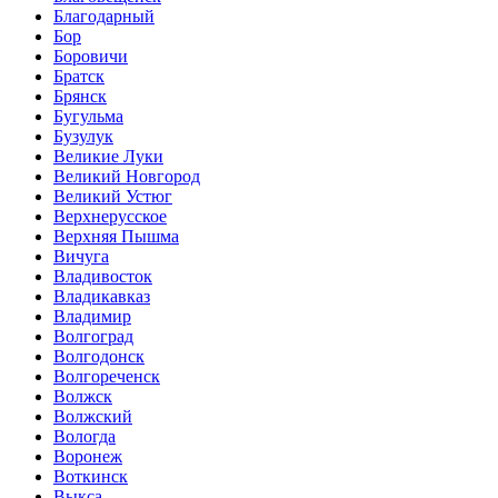
Благодарный
Бор
Боровичи
Братск
Брянск
Бугульма
Бузулук
Великие Луки
Великий Новгород
Великий Устюг
Верхнерусское
Верхняя Пышма
Вичуга
Владивосток
Владикавказ
Владимир
Волгоград
Волгодонск
Волгореченск
Волжск
Волжский
Вологда
Воронеж
Воткинск
Выкса