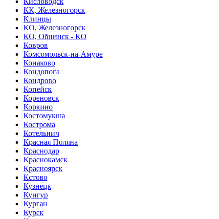
Кисловодск
КК, Железногорск
Клинцы
КО, Железногорск
КО, Обнинск - КО
Ковров
Комсомольск-на-Амуре
Конаково
Кондопога
Кондрово
Копейск
Кореновск
Коркино
Костомукша
Кострома
Котельнич
Красная Поляна
Краснодар
Краснокамск
Красноярск
Кстово
Кузнецк
Кунгур
Курган
Курск