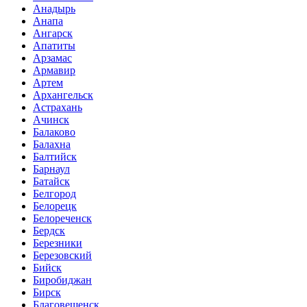
Анадырь
Анапа
Ангарск
Апатиты
Арзамас
Армавир
Артем
Архангельск
Астрахань
Ачинск
Балаково
Балахна
Балтийск
Барнаул
Батайск
Белгород
Белорецк
Белореченск
Бердск
Березники
Березовский
Бийск
Биробиджан
Бирск
Благовещенск