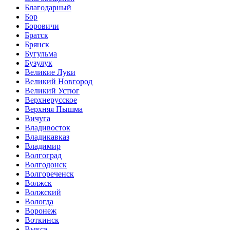
Благодарный
Бор
Боровичи
Братск
Брянск
Бугульма
Бузулук
Великие Луки
Великий Новгород
Великий Устюг
Верхнерусское
Верхняя Пышма
Вичуга
Владивосток
Владикавказ
Владимир
Волгоград
Волгодонск
Волгореченск
Волжск
Волжский
Вологда
Воронеж
Воткинск
Выкса