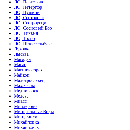
ЛО, Парголово
ЛО, Петергоф
ЛО, Пушкин
ЛО, Сертолово
ЛО, Сестрорецк
ЛО, Сосновый Бор
ЛО, Тихвин
ЛО, Тосно
ЛО, Шлиссельбург
Луховка
Лысьва
Магадан
Магас
Магнитогорск
Майкоп
Малоярославец
Махачкала
Медногорск
Мелеуз
Миасс
Миллерово
Минеральные Воды
Минусинск
Михайловка
Михайловск