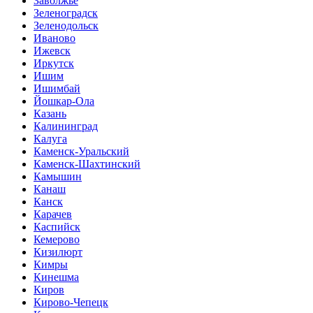
Заволжье
Зеленоградск
Зеленодольск
Иваново
Ижевск
Иркутск
Ишим
Ишимбай
Йошкар-Ола
Казань
Калининград
Калуга
Каменск-Уральский
Каменск-Шахтинский
Камышин
Канаш
Канск
Карачев
Каспийск
Кемерово
Кизилюрт
Кимры
Кинешма
Киров
Кирово-Чепецк