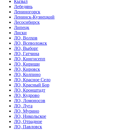
Кызыл
Лебедянь
Лениногорск
Ленинск-Кузнецкий
Лесосибирск
Липецк
Лиски
ЛО, Волхов
ЛО, Всеволожск
ЛО, Выборг
ЛО, Гатчина
ЛО, Кингисепп
ЛО, Кириши
ЛО, Кировск
ЛО, Колпино
ЛО, Красное Село
ЛО, Красный Бор
ЛО, Кронштадт
ЛО, Кудрово
ЛО, Ломоносов
ЛО, Луга
ЛО, Мурино
ЛО, Никольское
ЛО, Отрадное
ЛО, Павловск