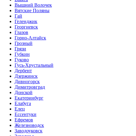
Вышний Волочек
Вятские Поляны
Гай
Геленджик
Георгиевск
Глазов
Горно-Алтайск
Грозный
Грязи
Губкин
Гуково
Гусь-Хрустальный
Дербент
Дзержинск
Дивногорск
Димитровград
Донской
Екатеринбург
Елабуга
Елец
Ессентуки
Ефремов
Железноводск
Заводоуковск