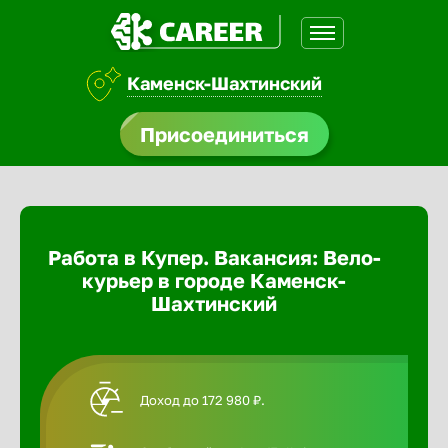
Каменск-Шахтинский
доустройства
Присоединиться
Абакан
ормления
щества
Адлер
Работа в Купер. Вакансия: Вело-
A.Q
курьер в городе Каменск-
Азов
Шахтинский
Аксай
Доход до 172 980 ₽.
Александ