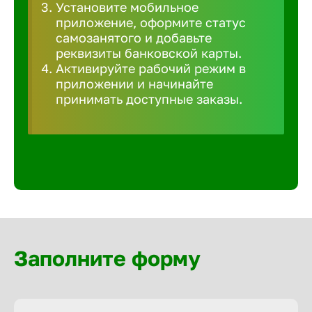
Установите мобильное
Волгогра
приложение, оформите статус
самозанятого и добавьте
Волгодон
реквизиты банковской карты.
Активируйте рабочий режим в
приложении и начинайте
Волгореч
принимать доступные заказы.
Волжск
Волжски
Вологда
Заполните форму
Воронеж
Воткинск