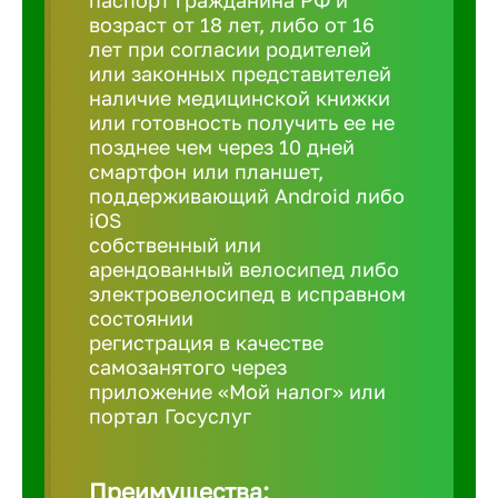
паспорт гражданина РФ и
возраст от 18 лет, либо от 16
лет при согласии родителей
Березовс
или законных представителей
наличие медицинской книжки
или готовность получить ее не
Бийск
позднее чем через 10 дней
смартфон или планшет,
поддерживающий Android либо
Биробид
iOS
собственный или
Бирск
арендованный велосипед либо
электровелосипед в исправном
состоянии
Благовещ
регистрация в качестве
самозанятого через
приложение «Мой налог» или
Благода
портал Госуслуг
Бор
Преимущества: