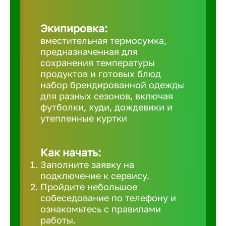
Великий 
Экипировка:
вместительная термосумка,
Верхнеру
предназначенная для
сохранения температуры
продуктов и готовых блюд
Верхняя
набор брендированной одежды
для разных сезонов, включая
футболки, худи, дождевики и
Вичуга
утепленные куртки
Владивос
Как начать:
Заполните заявку на
Владикав
подключение к сервису.
Пройдите небольшое
собеседование по телефону и
Владими
ознакомьтесь с правилами
работы.