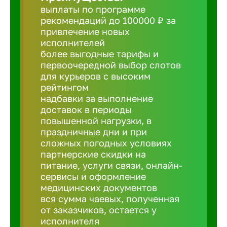
выплаты по программе
рекомендаций до 100000 ₽ за
Борович
привлечение новых
исполнителей
Братск
более выгодные тарифы и
первоочередной выбор слотов
для курьеров с высоким
Брянск
рейтингом
надбавки за выполнение
доставок в периоды
Бугульма
повышенной нагрузки, в
праздничные дни и при
сложных погодных условиях
Бузулук
партнерские скидки на
питание, услуги связи, онлайн-
сервисы и оформление
Великие 
медицинских документов
вся сумма чаевых, полученная
Великий 
от заказчиков, остается у
исполнителя