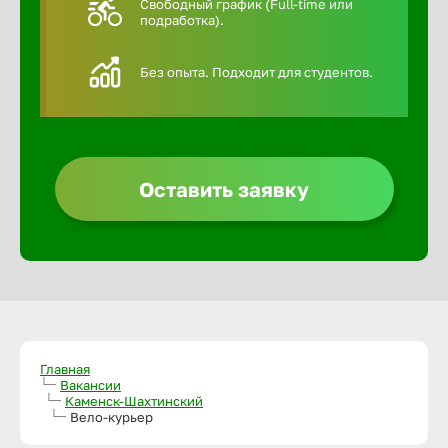
Свободный график (Full-time или
подработка).
Алексин
Без опыта. Подходит для студентов.
Альметье
Анадырь
Оставить заявку
Анапа
Ангарск
Апатиты
Главная
Вакансии
Каменск-Шахтинский
Арзамас
Вело-курьер