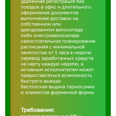
удаленная регистрация без
Балтийск
поездок в офис и длительного
оформления документов
Барнаул
выполнение доставок на
собственном или
арендованном велосипеде
Батайск
либо электровелосипеде
самостоятельное планирование
расписания с минимальной
Белгород
занятостью от 1 часа в неделю
перевод заработанных средств
на карту каждую неделю, а
Белорецк
активным исполнителям может
предоставляться возможность
быстрого вывода
Белорече
бесплатная выдача термосумки
и элементов фирменной формы
Бердск
Требования:
Березник