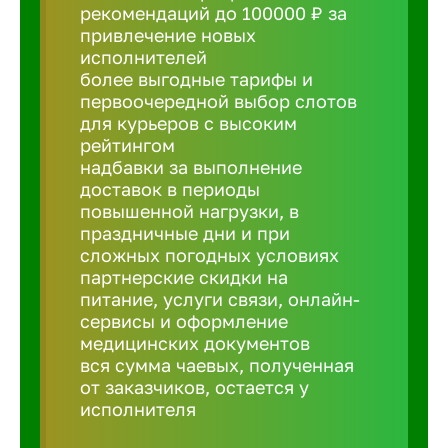
рекомендаций до 100000 ₽ за
привлечение новых
Борович
исполнителей
более выгодные тарифы и
первоочередной выбор слотов
Братск
для курьеров с высоким
рейтингом
Брянск
надбавки за выполнение
доставок в периоды
повышенной нагрузки, в
Бугульма
праздничные дни и при
сложных погодных условиях
партнерские скидки на
Бузулук
питание, услуги связи, онлайн-
сервисы и оформление
медицинских документов
Великие 
вся сумма чаевых, полученная
от заказчиков, остается у
исполнителя
Великий 