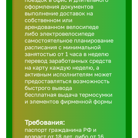
Балтийск
оформления документов
выполнение доставок на
собственном или
Барнаул
арендованном велосипеде
либо электровелосипеде
Батайск
самостоятельное планирование
расписания с минимальной
занятостью от 1 часа в неделю
Белгород
перевод заработанных средств
на карту каждую неделю, а
активным исполнителям может
Белорецк
предоставляться возможность
быстрого вывода
бесплатная выдача термосумки
Белорече
и элементов фирменной формы
Бердск
Требования:
паспорт гражданина РФ и
Березник
возраст от 18 лет, либо от 16