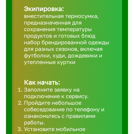
Великий 
Экипировка:
вместительная термосумка,
предназначенная для
Верхнеру
сохранения температуры
продуктов и готовых блюд
набор брендированной одежды
Верхняя
для разных сезонов, включая
футболки, худи, дождевики и
утепленные куртки
Вичуга
Как начать:
Владивос
Заполните заявку на
подключение к сервису.
Владикав
Пройдите небольшое
собеседование по телефону и
ознакомьтесь с правилами
Владими
работы.
Установите мобильное