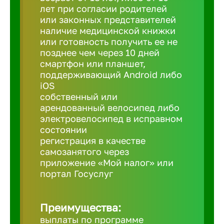
лет при согласии родителей
или законных представителей
Березовс
наличие медицинской книжки
или готовность получить ее не
позднее чем через 10 дней
Бийск
смартфон или планшет,
поддерживающий Android либо
iOS
Биробид
собственный или
арендованный велосипед либо
электровелосипед в исправном
Бирск
состоянии
регистрация в качестве
Благовещ
самозанятого через
приложение «Мой налог» или
портал Госуслуг
Благода
Преимущества:
Бор
выплаты по программе