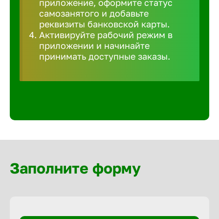
приложение, оформите статус
Волгогра
самозанятого и добавьте
реквизиты банковской карты.
Активируйте рабочий режим в
Волгодон
приложении и начинайте
принимать доступные заказы.
Волгореч
Волжск
Волжски
Вологда
Заполните форму
Воронеж
Воткинск