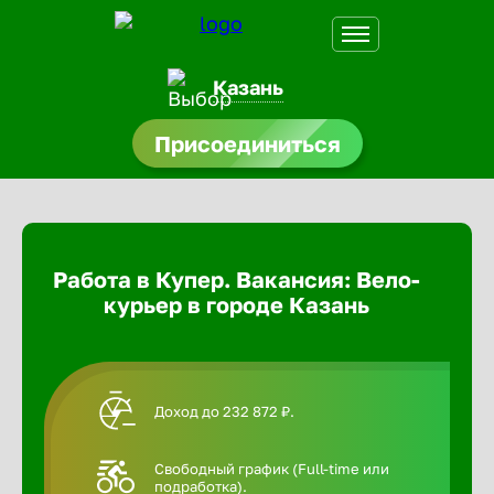
Казань
Присоединиться
доустройства
Абакан
ормления
щества
Адлер
Работа в Купер. Вакансия: Вело-
A.Q
курьер в городе Казань
Азов
Аксай
Доход до 232 872 ₽.
Александ
Свободный график (Full-time или
подработка).