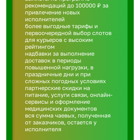
рекомендаций до 100000 ₽ за
привлечение новых
Борович
исполнителей
более выгодные тарифы и
Братск
первоочередной выбор слотов
для курьеров с высоким
рейтингом
Брянск
надбавки за выполнение
доставок в периоды
повышенной нагрузки, в
Бугульма
праздничные дни и при
сложных погодных условиях
партнерские скидки на
Бузулук
питание, услуги связи, онлайн-
сервисы и оформление
медицинских документов
Великие 
вся сумма чаевых, полученная
от заказчиков, остается у
Великий 
исполнителя