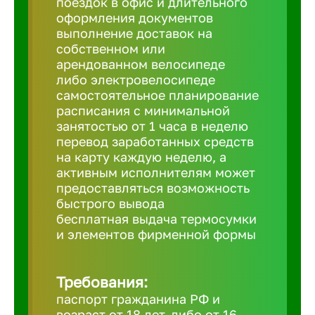
поездок в офис и длительного
Балтийск
оформления документов
выполнение доставок на
Барнаул
собственном или
арендованном велосипеде
либо электровелосипеде
Батайск
самостоятельное планирование
расписания с минимальной
занятостью от 1 часа в неделю
Белгород
перевод заработанных средств
на карту каждую неделю, а
активным исполнителям может
Белорецк
предоставляться возможность
быстрого вывода
бесплатная выдача термосумки
Белорече
и элементов фирменной формы
Бердск
Требования:
паспорт гражданина РФ и
Березник
возраст от 18 лет, либо от 16