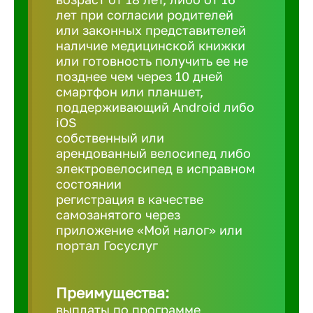
лет при согласии родителей
или законных представителей
Березовс
наличие медицинской книжки
или готовность получить ее не
позднее чем через 10 дней
Бийск
смартфон или планшет,
поддерживающий Android либо
iOS
Биробид
собственный или
арендованный велосипед либо
Бирск
электровелосипед в исправном
состоянии
регистрация в качестве
Благовещ
самозанятого через
приложение «Мой налог» или
портал Госуслуг
Благода
Преимущества:
Бор
выплаты по программе