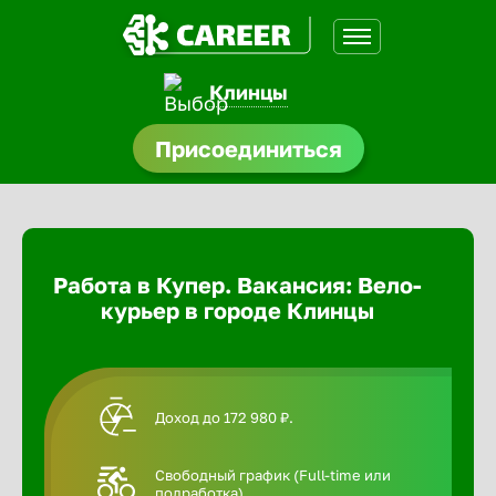
Клинцы
доустройства
Присоединиться
Абакан
ормления
щества
Адлер
Работа в Купер. Вакансия: Вело-
A.Q
курьер в городе Клинцы
Азов
Аксай
Доход до 172 980 ₽.
Александ
Свободный график (Full-time или
подработка).