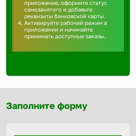
приложение, оформите статус
Волгогра
самозанятого и добавьте
реквизиты банковской карты.
Волгодон
Активируйте рабочий режим в
приложении и начинайте
принимать доступные заказы.
Волгореч
Волжск
Волжски
Вологда
Заполните форму
Воронеж
Воткинск