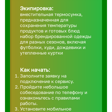
Великий 
Экипировка:
вместительная термосумка,
предназначенная для
Верхнеру
сохранения температуры
продуктов и готовых блюд
набор брендированной одежды
Верхняя
для разных сезонов, включая
футболки, худи, дождевики и
утепленные куртки
Вичуга
Владивос
Как начать:
Заполните заявку на
подключение к сервису.
Владикав
Пройдите небольшое
собеседование по телефону и
ознакомьтесь с правилами
Владими
работы.
Установите мобильное