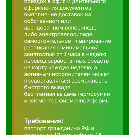
поездок в офис и длительного
Балтийск
оформления документов
выполнение доставок на
Барнаул
собственном или
арендованном велосипеде
либо электровелосипеде
Батайск
самостоятельное планирование
расписания с минимальной
занятостью от 1 часа в неделю
Белгород
перевод заработанных средств
на карту каждую неделю, а
активным исполнителям может
Белорецк
предоставляться возможность
быстрого вывода
бесплатная выдача термосумки
Белорече
и элементов фирменной формы
Бердск
Требования:
паспорт гражданина РФ и
Березник
возраст от 18 лет, либо от 16