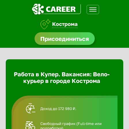
Кострома
доустройства
Присоединиться
Абакан
ормления
щества
Адлер
Работа в Купер. Вакансия: Вело-
A.Q
курьер в городе Кострома
Азов
Аксай
Доход до 172 980 ₽.
Александ
Свободный график (Full-time или
подработка).