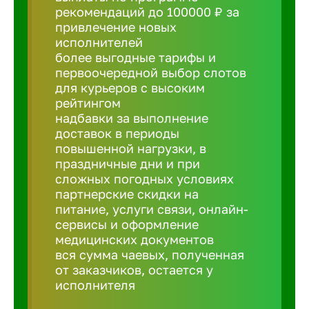
рекомендаций до 100000 ₽ за
привлечение новых
Борович
исполнителей
более выгодные тарифы и
Братск
первоочередной выбор слотов
для курьеров с высоким
рейтингом
Брянск
надбавки за выполнение
доставок в периоды
повышенной нагрузки, в
Бугульма
праздничные дни и при
сложных погодных условиях
партнерские скидки на
Бузулук
питание, услуги связи, онлайн-
сервисы и оформление
медицинских документов
Великие 
вся сумма чаевых, полученная
от заказчиков, остается у
Великий 
исполнителя