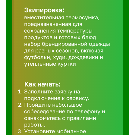
Великий 
Экипировка:
вместительная термосумка,
предназначенная для
Верхнеру
сохранения температуры
продуктов и готовых блюд
набор брендированной одежды
Верхняя
для разных сезонов, включая
футболки, худи, дождевики и
утепленные куртки
Вичуга
Владивос
Как начать:
Заполните заявку на
подключение к сервису.
Владикав
Пройдите небольшое
собеседование по телефону и
ознакомьтесь с правилами
Владими
работы.
Установите мобильное