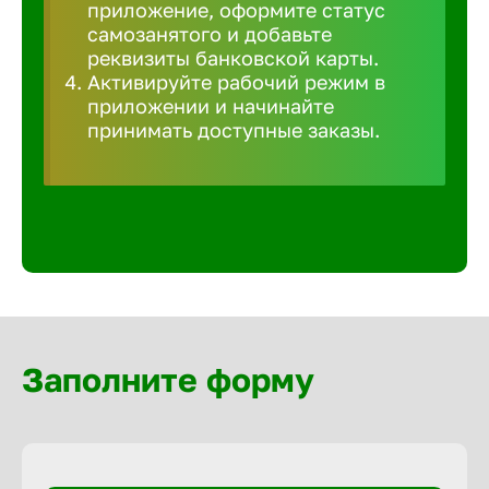
приложение, оформите статус
Волгогра
самозанятого и добавьте
реквизиты банковской карты.
Волгодон
Активируйте рабочий режим в
приложении и начинайте
принимать доступные заказы.
Волгореч
Волжск
Волжски
Вологда
Заполните форму
Воронеж
Воткинск