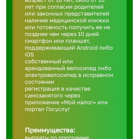
лет при согласии родителей
или законных представителей
Березовс
наличие медицинской книжки
или готовность получить ее не
позднее чем через 10 дней
Бийск
смартфон или планшет,
поддерживающий Android либо
iOS
Биробид
собственный или
арендованный велосипед либо
Бирск
электровелосипед в исправном
состоянии
регистрация в качестве
Благовещ
самозанятого через
приложение «Мой налог» или
портал Госуслуг
Благода
Преимущества:
Бор
выплаты по программе