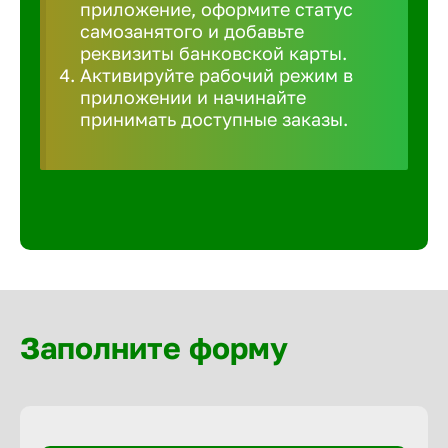
приложение, оформите статус
Волгогра
самозанятого и добавьте
реквизиты банковской карты.
Волгодон
Активируйте рабочий режим в
приложении и начинайте
принимать доступные заказы.
Волгореч
Волжск
Волжски
Вологда
Заполните форму
Воронеж
Воткинск