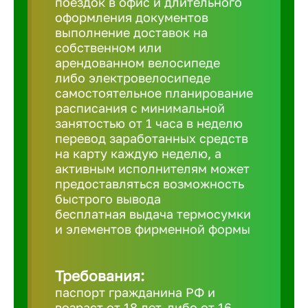
поездок в офис и длительного
Балтийск
оформления документов
выполнение доставок на
Барнаул
собственном или
арендованном велосипеде
либо электровелосипеде
Батайск
самостоятельное планирование
расписания с минимальной
занятостью от 1 часа в неделю
Белгород
перевод заработанных средств
на карту каждую неделю, а
активным исполнителям может
Белорецк
предоставляться возможность
быстрого вывода
бесплатная выдача термосумки
Белорече
и элементов фирменной формы
Бердск
Требования:
паспорт гражданина РФ и
Березник
возраст от 18 лет, либо от 16