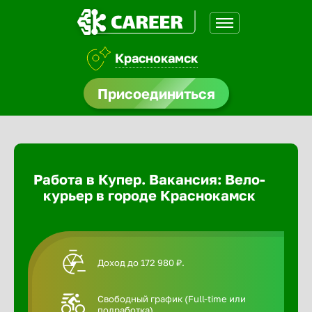
Краснокамск
доустройства
Присоединиться
Абакан
ормления
щества
Адлер
Работа в Купер. Вакансия: Вело-
A.Q
курьер в городе Краснокамск
Азов
Аксай
Доход до 172 980 ₽.
Александ
Свободный график (Full-time или
подработка).