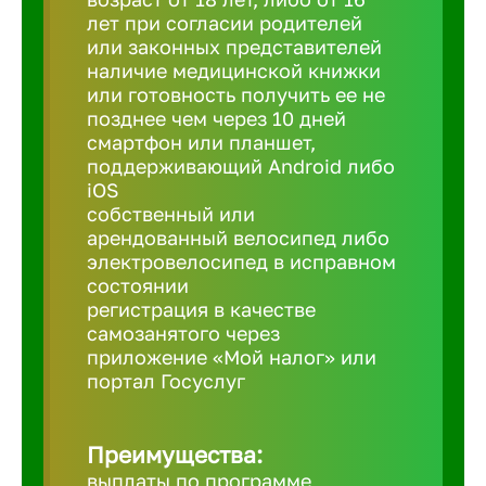
лет при согласии родителей
или законных представителей
Березовс
наличие медицинской книжки
или готовность получить ее не
позднее чем через 10 дней
Бийск
смартфон или планшет,
поддерживающий Android либо
iOS
Биробид
собственный или
арендованный велосипед либо
Бирск
электровелосипед в исправном
состоянии
регистрация в качестве
Благовещ
самозанятого через
приложение «Мой налог» или
портал Госуслуг
Благода
Преимущества:
Бор
выплаты по программе