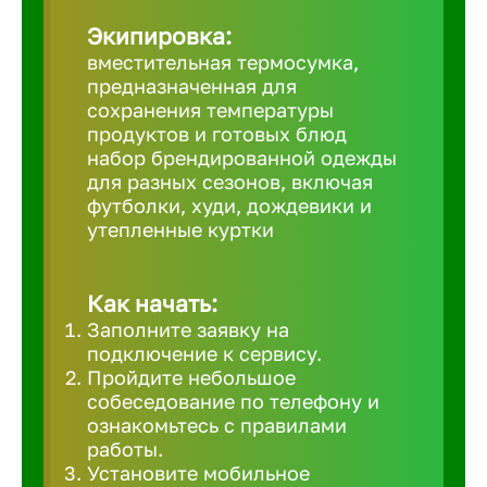
Великий 
Экипировка:
вместительная термосумка,
предназначенная для
Верхнеру
сохранения температуры
продуктов и готовых блюд
набор брендированной одежды
Верхняя
для разных сезонов, включая
футболки, худи, дождевики и
утепленные куртки
Вичуга
Владивос
Как начать:
Заполните заявку на
подключение к сервису.
Владикав
Пройдите небольшое
собеседование по телефону и
ознакомьтесь с правилами
Владими
работы.
Установите мобильное