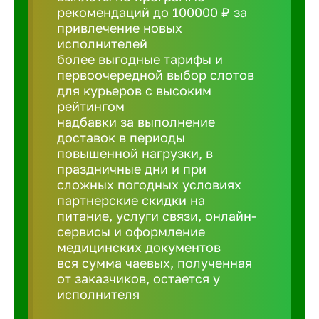
рекомендаций до 100000 ₽ за
привлечение новых
Борович
исполнителей
более выгодные тарифы и
Братск
первоочередной выбор слотов
для курьеров с высоким
рейтингом
Брянск
надбавки за выполнение
доставок в периоды
повышенной нагрузки, в
Бугульма
праздничные дни и при
сложных погодных условиях
партнерские скидки на
Бузулук
питание, услуги связи, онлайн-
сервисы и оформление
медицинских документов
Великие 
вся сумма чаевых, полученная
от заказчиков, остается у
Великий 
исполнителя