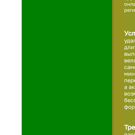
онла
реги
Усл
уда
дли
вып
вел
сам
мин
пер
а а
воз
бес
фо
Тре
пас