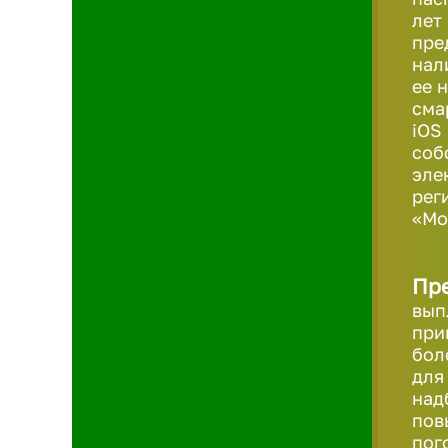
лет
пре
нал
ее 
сма
iOS
соб
эле
рег
«Мо
Пр
вып
при
бол
для
над
пов
пог