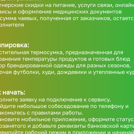
тнерские скидки на питание, услуги связи, онлайн
висы и оформление медицинских документов
 сумма чаевых, полученная от заказчиков, остаетс
олнителя
ипировка:
стительная термосумка, предназначенная для
ранения температуры продуктов и готовых блюд
ор брендированной одежды для разных сезонов,
ючая футболки, худи, дождевики и утепленные ку
 начать:
олните заявку на подключение к сервису.
йдите небольшое собеседование по телефону и
акомьтесь с правилами работы.
ановите мобильное приложение, оформите статус
озанятого и добавьте реквизиты банковской карт
ивируйте рабочий режим в приложении и начинай