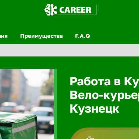
ния
Преимущества
F.A.Q
Работа в Ку
Вело-курье
Кузнецк