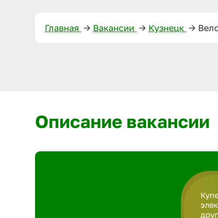
Главная
—>
Вакансии
—>
Кузнецк
—>
Вело
Описание вакансии
Купе
элек
друг