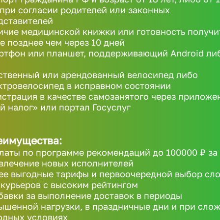
 при согласии родителей или законных
дставителей
ичие медицинской книжки или готовность получи
не позднее чем через 10 дней
ртфон или планшет, поддерживающий Android ли
ственный или арендованный велосипед либо
ктровелосипед в исправном состоянии
истрация в качестве самозанятого через приложе
й налог» или портал Госуслуг
еимущества:
латы по программе рекомендаций до 100000 ₽ за
влечение новых исполнителей
ее выгодные тарифы и первоочередной выбор сл
 курьеров с высоким рейтингом
бавки за выполнение доставок в периоды
ышенной нагрузки, в праздничные дни и при сло
одных условиях