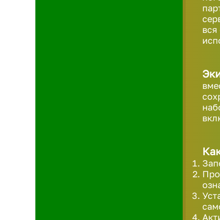
пар
сер
вся
исп
Эк
вме
сох
наб
вкл
Как
Зап
Про
озн
Уст
сам
Акт