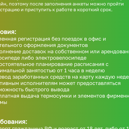
йн, поэтому после заполнения анкеты можно пройти
страцию и приступить к работе в короткий срок.
овия:
ленная регистрация без поездок в офис и
тельного оформления документов
олнение доставок на собственном или арендова
осипеде либо электровелосипеде
остоятельное планирование расписания с
имальной занятостью от 1 часа в неделю
евод заработанных средств на карту каждую неде
ктивным исполнителям может предоставляться
можность быстрого вывода
платная выдача термосумки и элементов фирмен
рмы
бования:
порт гражданина РФ и возраст от 18 лет, либо от 