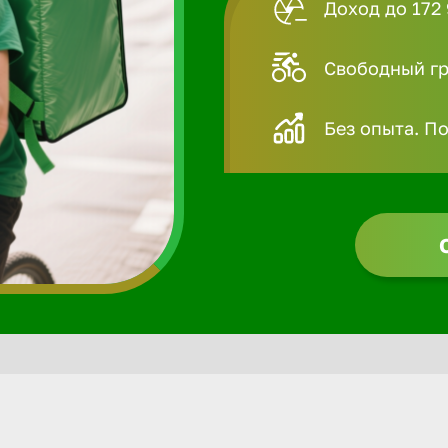
Доход до 172 
Свободный гра
Без опыта. П