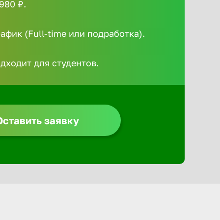
980 ₽.
Алексин
фик (Full-time или подработка).
Альметье
одходит для студентов.
Анадырь
Анапа
Оставить заявку
Ангарск
Апатиты
Арзамас