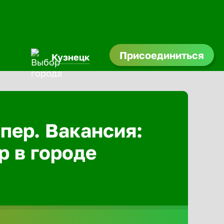
Присоединиться
Кузнецк
Абакан
Адлер
пер. Вакансия:
р в городе
Азов
Аксай
Александ