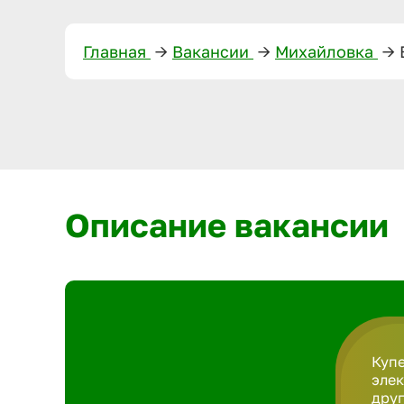
Главная
—>
Вакансии
—>
Михайловка
—>
Описание вакансии
Купе
элек
друг