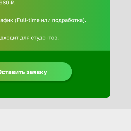
980 ₽.
Алексин
фик (Full-time или подработка).
Альметье
одходит для студентов.
Анадырь
Анапа
Оставить заявку
Ангарск
Апатиты
Арзамас