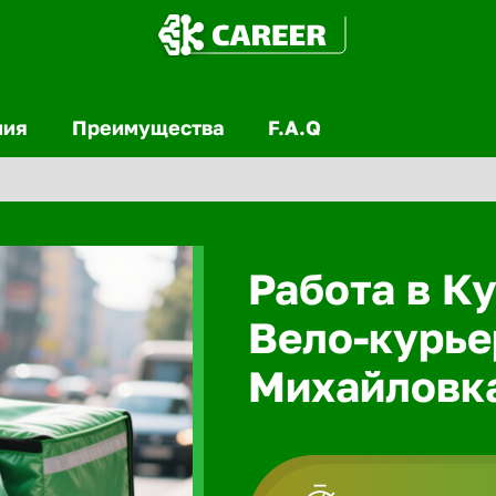
ния
Преимущества
F.A.Q
Работа в Ку
Вело-курье
Михайловк