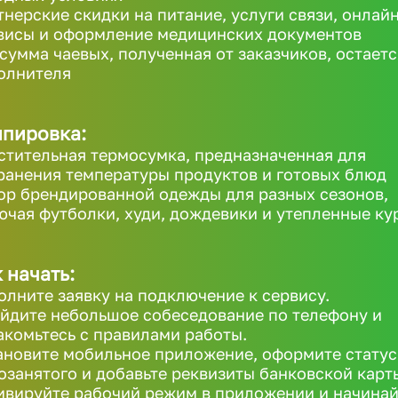
тнерские скидки на питание, услуги связи, онлайн
висы и оформление медицинских документов
 сумма чаевых, полученная от заказчиков, остаетс
олнителя
ипировка:
стительная термосумка, предназначенная для
ранения температуры продуктов и готовых блюд
ор брендированной одежды для разных сезонов,
ючая футболки, худи, дождевики и утепленные ку
 начать:
олните заявку на подключение к сервису.
йдите небольшое собеседование по телефону и
акомьтесь с правилами работы.
ановите мобильное приложение, оформите статус
озанятого и добавьте реквизиты банковской карт
ивируйте рабочий режим в приложении и начинай