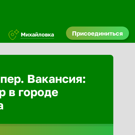
Присоединиться
Михайловка
Абакан
Адлер
пер. Вакансия:
р в городе
Азов
а
Аксай
Александ