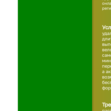
онла
реги
Усл
уда
дли
вып
вел
сам
мин
пер
а а
воз
бес
фо
Тре
пас