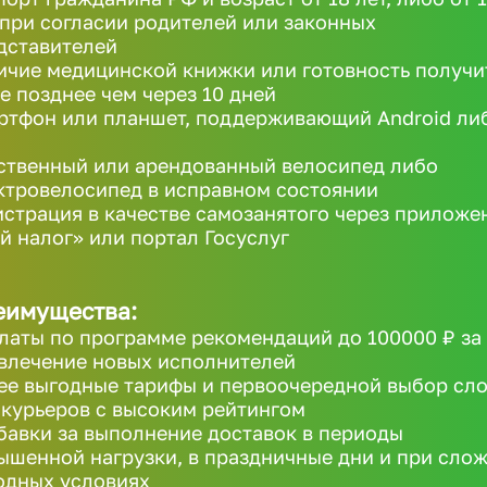
 при согласии родителей или законных
дставителей
ичие медицинской книжки или готовность получи
не позднее чем через 10 дней
ртфон или планшет, поддерживающий Android ли
ственный или арендованный велосипед либо
ктровелосипед в исправном состоянии
истрация в качестве самозанятого через приложе
й налог» или портал Госуслуг
еимущества:
латы по программе рекомендаций до 100000 ₽ за
влечение новых исполнителей
ее выгодные тарифы и первоочередной выбор сл
 курьеров с высоким рейтингом
бавки за выполнение доставок в периоды
ышенной нагрузки, в праздничные дни и при сло
одных условиях