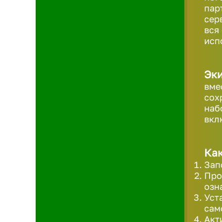
пар
сер
вся
исп
Эк
вме
сох
наб
вкл
Как
Зап
Про
озн
Уст
сам
Акт