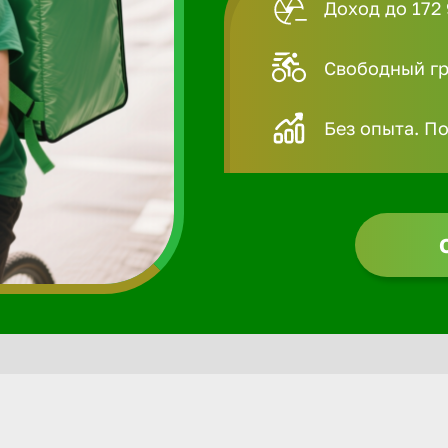
Доход до 172 
Свободный гра
Без опыта. П