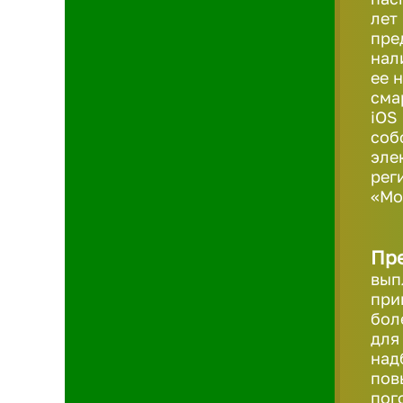
лет
пре
нал
ее 
сма
iOS
соб
эле
рег
«Мо
Пр
вып
при
бол
для
над
пов
пог