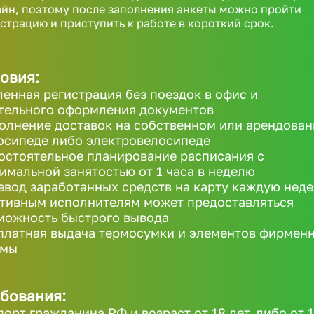
йн, поэтому после заполнения анкеты можно пройти
страцию и приступить к работе в короткий срок.
овия:
ленная регистрация без поездок в офис и
тельного оформления документов
олнение доставок на собственном или арендова
осипеде либо электровелосипеде
остоятельное планирование расписания с
имальной занятостью от 1 часа в неделю
евод заработанных средств на карту каждую неде
ктивным исполнителям может предоставляться
можность быстрого вывода
платная выдача термосумки и элементов фирмен
рмы
бования:
порт гражданина РФ и возраст от 18 лет, либо от 