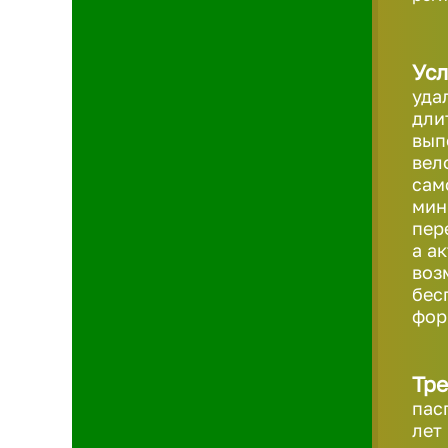
Усл
уда
дли
вып
вел
сам
мин
пер
а а
воз
бес
фо
Тре
пас
лет