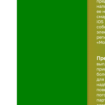
пре
нал
ее 
сма
iOS
соб
эле
рег
«Мо
Пр
вып
при
бол
для
над
пов
пог
пар