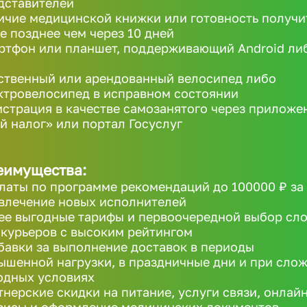
дставителей
ичие медицинской книжки или готовность получи
не позднее чем через 10 дней
ртфон или планшет, поддерживающий Android ли
ственный или арендованный велосипед либо
ктровелосипед в исправном состоянии
истрация в качестве самозанятого через приложе
й налог» или портал Госуслуг
еимущества:
латы по программе рекомендаций до 100000 ₽ за
влечение новых исполнителей
ее выгодные тарифы и первоочередной выбор сл
 курьеров с высоким рейтингом
бавки за выполнение доставок в периоды
ышенной нагрузки, в праздничные дни и при сло
одных условиях
тнерские скидки на питание, услуги связи, онлайн