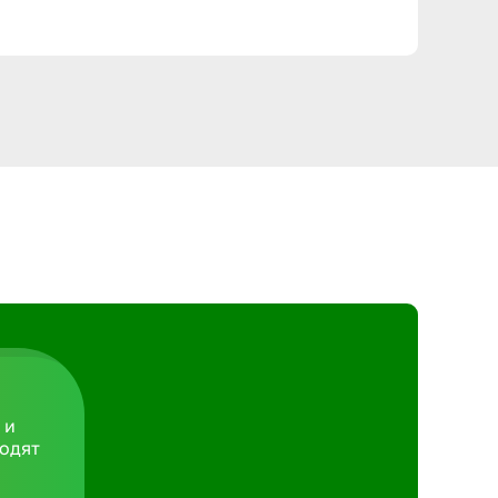
Армавир
Артем
Архангел
Астрахан
Ачинск
Балаково
 и
Балахна
ходят