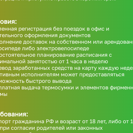
овия:
ленная регистрация без поездок в офис и
тельного оформления документов
олнение доставок на собственном или арендова
осипеде либо электровелосипеде
остоятельное планирование расписания с
имальной занятостью от 1 часа в неделю
евод заработанных средств на карту каждую неде
ктивным исполнителям может предоставляться
можность быстрого вывода
платная выдача термосумки и элементов фирмен
рмы
бования:
порт гражданина РФ и возраст от 18 лет, либо от 
 при согласии родителей или законных