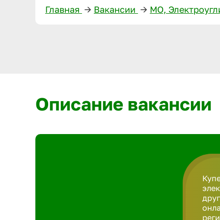
Главная
—>
Вакансии
—>
МО, Электроуг
Описание вакансии
Купе
элек
друг
онла
реги