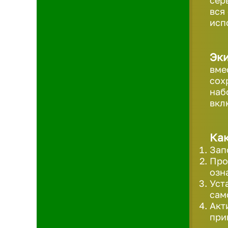
сер
вся
исп
Эк
вме
сох
наб
вкл
Как
Зап
Про
озн
Уст
сам
Акт
при