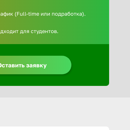
Алексин
фик (Full-time или подработка).
Альметье
одходит для студентов.
Анадырь
Анапа
Оставить заявку
Ангарск
Апатиты
Арзамас