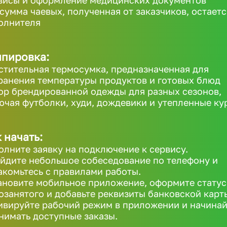
висы и оформление медицинских документов
 сумма чаевых, полученная от заказчиков, остаетс
олнителя
ипировка:
стительная термосумка, предназначенная для
ранения температуры продуктов и готовых блюд
ор брендированной одежды для разных сезонов,
ючая футболки, худи, дождевики и утепленные ку
 начать:
олните заявку на подключение к сервису.
йдите небольшое собеседование по телефону и
акомьтесь с правилами работы.
ановите мобильное приложение, оформите статус
озанятого и добавьте реквизиты банковской карт
ивируйте рабочий режим в приложении и начинай
нимать доступные заказы.