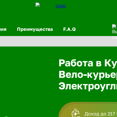
ния
Преимущества
F.A.Q
Работа в Ку
Вело-курье
Электроугл
Доход до 217 