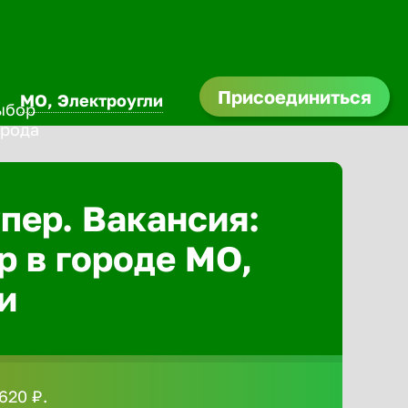
Присоединиться
МО, Электроугли
Абакан
пер. Вакансия:
Адлер
р в городе МО,
Азов
и
Аксай
Александ
620 ₽.