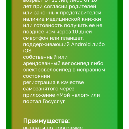
лет при согласии родителей
или законных представителей
Березовс
наличие медицинской книжки
или готовность получить ее не
позднее чем через 10 дней
Бийск
смартфон или планшет,
поддерживающий Android либо
iOS
Биробид
собственный или
арендованный велосипед либо
Бирск
электровелосипед в исправном
состоянии
регистрация в качестве
Благовещ
самозанятого через
приложение «Мой налог» или
портал Госуслуг
Благода
Преимущества:
Бор
выплаты по программе