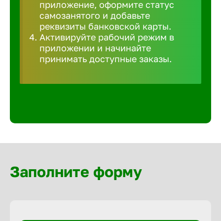
приложение, оформите статус
Волгогра
самозанятого и добавьте
реквизиты банковской карты.
Волгодон
Активируйте рабочий режим в
приложении и начинайте
принимать доступные заказы.
Волгореч
Волжск
Волжски
Вологда
Заполните форму
Воронеж
Воткинск