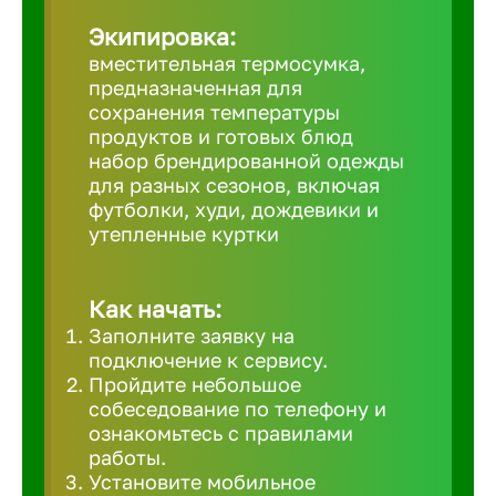
Великий 
Экипировка:
вместительная термосумка,
предназначенная для
Верхнеру
сохранения температуры
продуктов и готовых блюд
набор брендированной одежды
Верхняя
для разных сезонов, включая
футболки, худи, дождевики и
утепленные куртки
Вичуга
Владивос
Как начать:
Заполните заявку на
подключение к сервису.
Владикав
Пройдите небольшое
собеседование по телефону и
ознакомьтесь с правилами
Владими
работы.
Установите мобильное