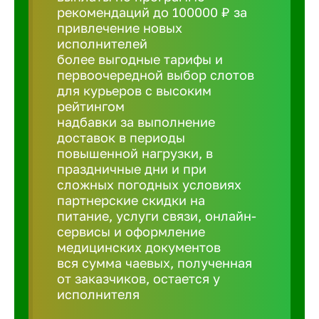
рекомендаций до 100000 ₽ за
привлечение новых
Борович
исполнителей
более выгодные тарифы и
Братск
первоочередной выбор слотов
для курьеров с высоким
рейтингом
Брянск
надбавки за выполнение
доставок в периоды
повышенной нагрузки, в
Бугульма
праздничные дни и при
сложных погодных условиях
партнерские скидки на
Бузулук
питание, услуги связи, онлайн-
сервисы и оформление
медицинских документов
Великие 
вся сумма чаевых, полученная
от заказчиков, остается у
Великий 
исполнителя