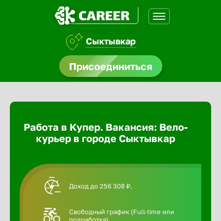
Сыктывкар
доустройства
Присоединиться
Абакан
ормления
щества
Адлер
Работа в Купер. Вакансия: Вело-
A.Q
курьер в городе Сыктывкар
Азов
Аксай
Доход до 256 308 ₽.
Александ
Свободный график (Full-time или
подработка).