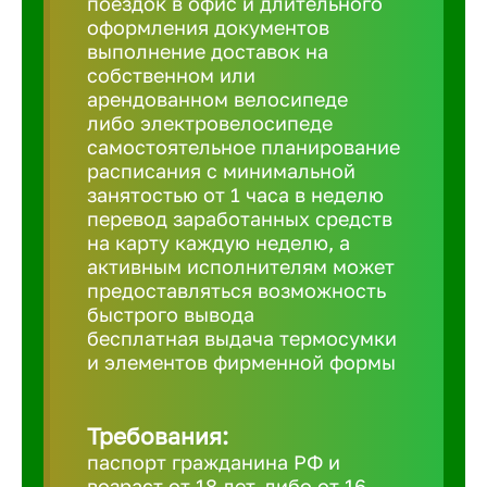
поездок в офис и длительного
Балтийск
оформления документов
выполнение доставок на
Барнаул
собственном или
арендованном велосипеде
либо электровелосипеде
Батайск
самостоятельное планирование
расписания с минимальной
занятостью от 1 часа в неделю
Белгород
перевод заработанных средств
на карту каждую неделю, а
активным исполнителям может
Белорецк
предоставляться возможность
быстрого вывода
бесплатная выдача термосумки
Белорече
и элементов фирменной формы
Бердск
Требования:
паспорт гражданина РФ и
Березник
возраст от 18 лет, либо от 16