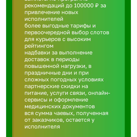
рекомендаций до 100000 ₽ за
привлечение новых
Борович
исполнителей
более выгодные тарифы и
Братск
первоочередной выбор слотов
для курьеров с высоким
рейтингом
Брянск
надбавки за выполнение
доставок в периоды
повышенной нагрузки, в
Бугульма
праздничные дни и при
сложных погодных условиях
партнерские скидки на
Бузулук
питание, услуги связи, онлайн-
сервисы и оформление
медицинских документов
Великие 
вся сумма чаевых, полученная
от заказчиков, остается у
Великий 
исполнителя