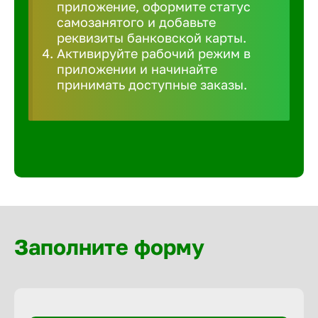
приложение, оформите статус
Волгогра
самозанятого и добавьте
реквизиты банковской карты.
Волгодон
Активируйте рабочий режим в
приложении и начинайте
принимать доступные заказы.
Волгореч
Волжск
Волжски
Вологда
Заполните форму
Воронеж
Воткинск