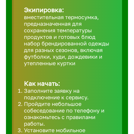
Великий 
Экипировка:
вместительная термосумка,
предназначенная для
Верхнеру
сохранения температуры
продуктов и готовых блюд
набор брендированной одежды
Верхняя
для разных сезонов, включая
футболки, худи, дождевики и
утепленные куртки
Вичуга
Владивос
Как начать:
Заполните заявку на
подключение к сервису.
Владикав
Пройдите небольшое
собеседование по телефону и
ознакомьтесь с правилами
Владими
работы.
Установите мобильное