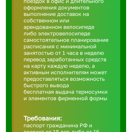
поездок в офис и длительного
Балтийск
оформления документов
выполнение доставок на
Барнаул
собственном или
арендованном велосипеде
либо электровелосипеде
Батайск
самостоятельное планирование
расписания с минимальной
занятостью от 1 часа в неделю
Белгород
перевод заработанных средств
на карту каждую неделю, а
активным исполнителям может
Белорецк
предоставляться возможность
быстрого вывода
бесплатная выдача термосумки
Белорече
и элементов фирменной формы
Бердск
Требования:
паспорт гражданина РФ и
Березник
возраст от 18 лет, либо от 16