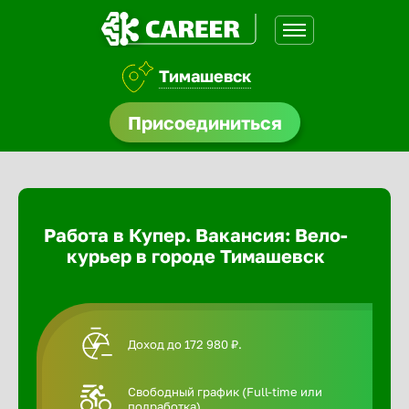
Тимашевск
доустройства
Присоединиться
Абакан
ормления
щества
Адлер
Работа в Купер. Вакансия: Вело-
A.Q
курьер в городе Тимашевск
Азов
Аксай
Доход до 172 980 ₽.
Александ
Свободный график (Full-time или
подработка).