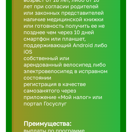
лет при согласии родителей
или законных представителей
Березовс
наличие медицинской книжки
или готовность получить ее не
позднее чем через 10 дней
Бийск
смартфон или планшет,
поддерживающий Android либо
iOS
Биробид
собственный или
арендованный велосипед либо
Бирск
электровелосипед в исправном
состоянии
регистрация в качестве
Благовещ
самозанятого через
приложение «Мой налог» или
портал Госуслуг
Благода
Преимущества:
Бор
выплаты по программе