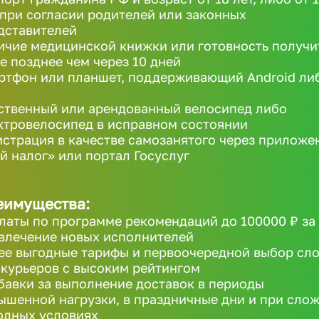
 при согласии родителей или законных
дставителей
ичие медицинской книжки или готовность получи
не позднее чем через 10 дней
ртфон или планшет, поддерживающий Android ли
ственный или арендованный велосипед либо
ктровелосипед в исправном состоянии
истрация в качестве самозанятого через приложе
й налог» или портал Госуслуг
еимущества:
латы по программе рекомендаций до 100000 ₽ за
влечение новых исполнителей
ее выгодные тарифы и первоочередной выбор сл
 курьеров с высоким рейтингом
бавки за выполнение доставок в периоды
ышенной нагрузки, в праздничные дни и при сло
одных условиях