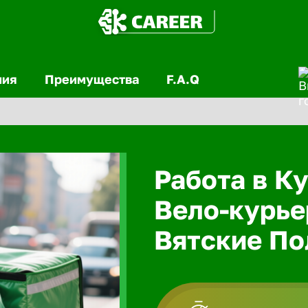
ния
Преимущества
F.A.Q
Работа в Ку
Вело-курье
Вятские П