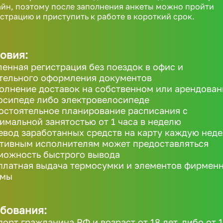
йн, поэтому после заполнения анкеты можно пройти
страцию и приступить к работе в короткий срок.
овия:
ленная регистрация без поездок в офис и
тельного оформления документов
олнение доставок на собственном или арендова
осипеде либо электровелосипеде
остоятельное планирование расписания с
имальной занятостью от 1 часа в неделю
евод заработанных средств на карту каждую неде
ктивным исполнителям может предоставляться
можность быстрого вывода
платная выдача термосумки и элементов фирмен
рмы
бования:
порт гражданина РФ и возраст от 18 лет, либо от 