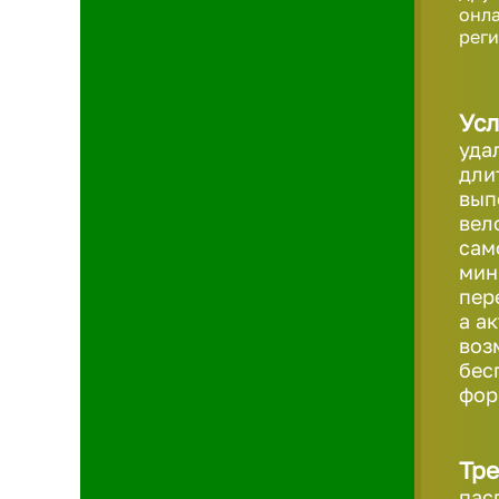
онла
реги
Усл
уда
дли
вып
вел
сам
мин
пер
а а
воз
бес
фо
Тре
пас