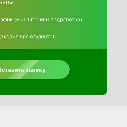
980 ₽.
Алексин
фик (Full-time или подработка).
Альметье
одходит для студентов.
Анадырь
Анапа
Оставить заявку
Ангарск
Апатиты
Арзамас