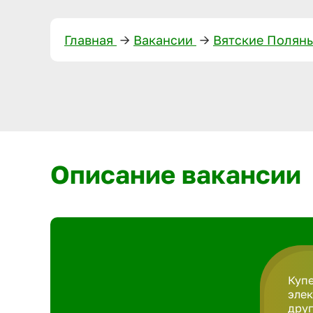
Главная
—>
Вакансии
—>
Вятские Полян
Описание вакансии
Купе
элек
друг