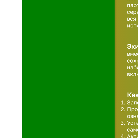
пар
сер
вся
исп
Эк
вме
сох
наб
вкл
Как
Зап
Про
озн
Уст
сам
Акт