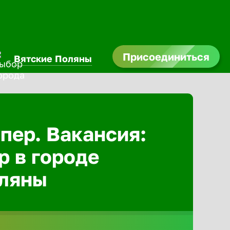
Присоединиться
Вятские Поляны
Абакан
Адлер
пер. Вакансия:
р в городе
Азов
оляны
Аксай
Александ