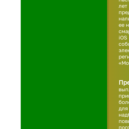
лет
пре
нал
ее 
сма
iOS
соб
эле
рег
«Мо
Пр
вып
при
бол
для
над
пов
пог