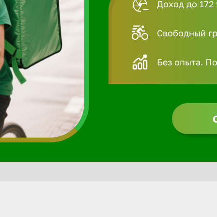
Доход до 172 
Свободный гра
Без опыта. П