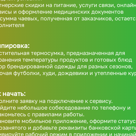
тнерские скидки на питание, услуги связи, онлайн
висы и оформление медицинских документов
 сумма чаевых, полученная от заказчиков, остаетс
олнителя
ипировка:
стительная термосумка, предназначенная для
ранения температуры продуктов и готовых блюд
ор брендированной одежды для разных сезонов,
ючая футболки, худи, дождевики и утепленные ку
 начать:
олните заявку на подключение к сервису.
йдите небольшое собеседование по телефону и
акомьтесь с правилами работы.
ановите мобильное приложение, оформите статус
озанятого и добавьте реквизиты банковской карт
ивируйте рабочий режим в приложении и начинай