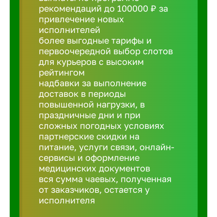
рекомендаций до 100000 ₽ за
привлечение новых
Борович
исполнителей
более выгодные тарифы и
Братск
первоочередной выбор слотов
для курьеров с высоким
рейтингом
Брянск
надбавки за выполнение
доставок в периоды
повышенной нагрузки, в
Бугульма
праздничные дни и при
сложных погодных условиях
партнерские скидки на
Бузулук
питание, услуги связи, онлайн-
сервисы и оформление
медицинских документов
Великие 
вся сумма чаевых, полученная
от заказчиков, остается у
Великий 
исполнителя