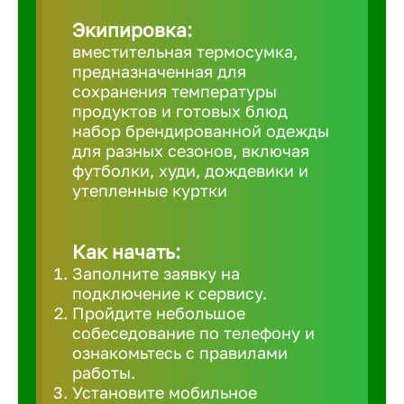
Великий 
Экипировка:
вместительная термосумка,
предназначенная для
Верхнеру
сохранения температуры
продуктов и готовых блюд
набор брендированной одежды
Верхняя
для разных сезонов, включая
футболки, худи, дождевики и
утепленные куртки
Вичуга
Владивос
Как начать:
Заполните заявку на
подключение к сервису.
Владикав
Пройдите небольшое
собеседование по телефону и
ознакомьтесь с правилами
Владими
работы.
Установите мобильное