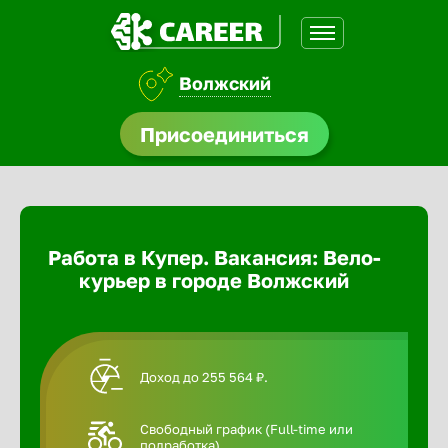
Волжский
доустройства
Присоединиться
Абакан
ормления
щества
Адлер
Работа в Купер. Вакансия: Вело-
A.Q
курьер в городе Волжский
Азов
Аксай
Доход до 255 564 ₽.
Александ
Свободный график (Full-time или
подработка).