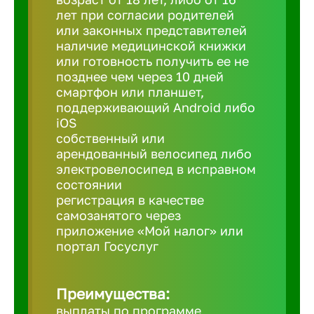
лет при согласии родителей
или законных представителей
Березовс
наличие медицинской книжки
или готовность получить ее не
позднее чем через 10 дней
Бийск
смартфон или планшет,
поддерживающий Android либо
iOS
Биробид
собственный или
арендованный велосипед либо
Бирск
электровелосипед в исправном
состоянии
регистрация в качестве
Благовещ
самозанятого через
приложение «Мой налог» или
портал Госуслуг
Благода
Преимущества:
Бор
выплаты по программе