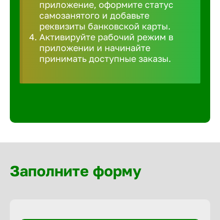
приложение, оформите статус
Волгогра
самозанятого и добавьте
реквизиты банковской карты.
Волгодон
Активируйте рабочий режим в
приложении и начинайте
принимать доступные заказы.
Волгореч
Волжск
Волжски
Вологда
Заполните форму
Воронеж
Воткинск