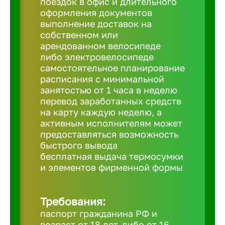
поездок в офис и длительного
Балтийск
оформления документов
выполнение доставок на
Барнаул
собственном или
арендованном велосипеде
либо электровелосипеде
Батайск
самостоятельное планирование
расписания с минимальной
занятостью от 1 часа в неделю
Белгород
перевод заработанных средств
на карту каждую неделю, а
активным исполнителям может
Белорецк
предоставляться возможность
быстрого вывода
бесплатная выдача термосумки
Белорече
и элементов фирменной формы
Бердск
Требования:
паспорт гражданина РФ и
Березник
возраст от 18 лет, либо от 16