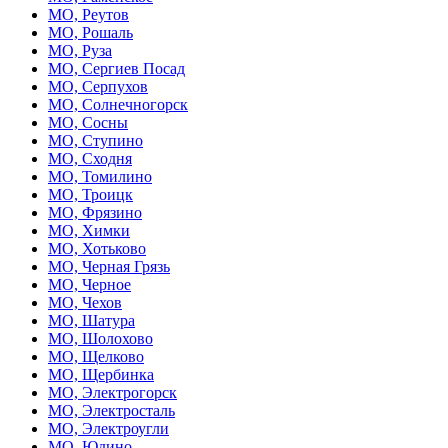
МО, Реутов
МО, Рошаль
МО, Руза
МО, Сергиев Посад
МО, Серпухов
МО, Солнечногорск
МО, Сосны
МО, Ступино
МО, Сходня
МО, Томилино
МО, Троицк
МО, Фрязино
МО, Химки
МО, Хотьково
МО, Черная Грязь
МО, Черное
МО, Чехов
МО, Шатура
МО, Шолохово
МО, Щелково
МО, Щербинка
МО, Электрогорск
МО, Электросталь
МО, Электроугли
МО, Юдино