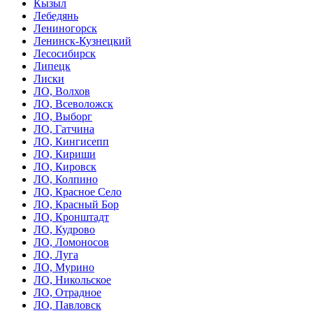
Кызыл
Лебедянь
Лениногорск
Ленинск-Кузнецкий
Лесосибирск
Липецк
Лиски
ЛО, Волхов
ЛО, Всеволожск
ЛО, Выборг
ЛО, Гатчина
ЛО, Кингисепп
ЛО, Кириши
ЛО, Кировск
ЛО, Колпино
ЛО, Красное Село
ЛО, Красный Бор
ЛО, Кронштадт
ЛО, Кудрово
ЛО, Ломоносов
ЛО, Луга
ЛО, Мурино
ЛО, Никольское
ЛО, Отрадное
ЛО, Павловск