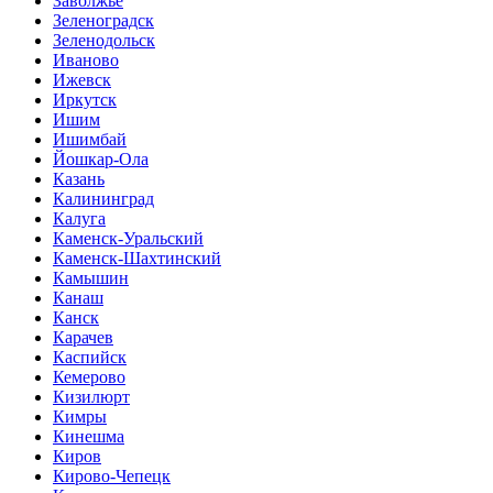
Заволжье
Зеленоградск
Зеленодольск
Иваново
Ижевск
Иркутск
Ишим
Ишимбай
Йошкар-Ола
Казань
Калининград
Калуга
Каменск-Уральский
Каменск-Шахтинский
Камышин
Канаш
Канск
Карачев
Каспийск
Кемерово
Кизилюрт
Кимры
Кинешма
Киров
Кирово-Чепецк