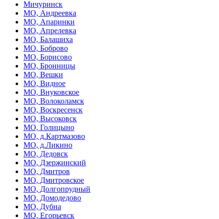
Мичуринск
МО, Андреевка
МО, Апаринки
МО, Апрелевка
МО, Балашиха
МО, Боброво
МО, Борисово
МО, Бронницы
МО, Вешки
МО, Видное
МО, Внуковское
МО, Волоколамск
МО, Воскресенск
МО, Высоковск
МО, Голицыно
МО, д.Картмазово
МО, д.Ликино
МО, Дедовск
МО, Дзержинский
МО, Дмитров
МО, Дмитровское
МО, Долгопрудный
МО, Домодедово
МО, Дубна
МО, Егорьевск