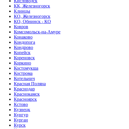
Кисловодск
КК, Железногорск
Клинцы
КО, Железногорск
КО, Обнинск - КО
Ковров
Комсомольск-на-Амуре
Конаково
Кондопога
Кондрово
Копейск
Кореновск
Коркино
Костомукша
Кострома
Котельнич
Красная Поляна
Краснодар
Краснокамск
Красноярск
Кстово
Кузнецк
Кунгур
Курган
Курск