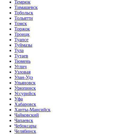
Темрюк
Тимашевск
Тобольск
Тольятти
Томск
Торжок
Троицк
Туапсе
Туймазы
Тула
Тутаев
Тюмень
Углич
Узловая
Улан-Удэ
Ульяновск
Урюпинск
Уссурийск
Уфа
Хабаровск
Ханты-Мансийск
Чайковский
Чапаевск
Чебоксары
Челябинск