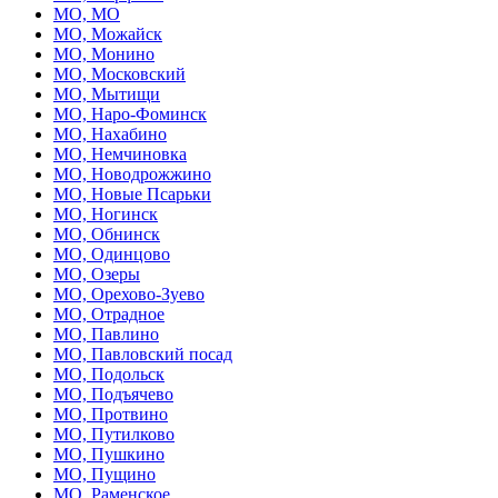
МО, МО
МО, Можайск
МО, Монино
МО, Московский
МО, Мытищи
МО, Наро-Фоминск
МО, Нахабино
МО, Немчиновка
МО, Новодрожжино
МО, Новые Псарьки
МО, Ногинск
МО, Обнинск
МО, Одинцово
МО, Озеры
МО, Орехово-Зуево
МО, Отрадное
МО, Павлино
МО, Павловский посад
МО, Подольск
МО, Подъячево
МО, Протвино
МО, Путилково
МО, Пушкино
МО, Пущино
МО, Раменское