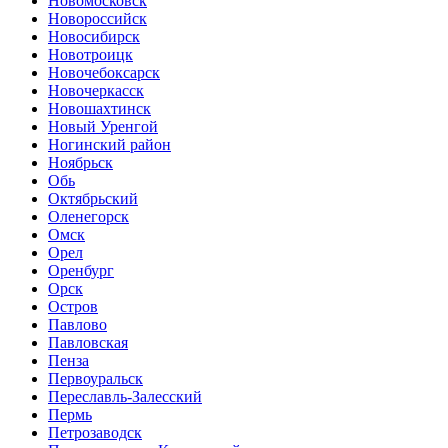
Новомосковск
Новороссийск
Новосибирск
Новотроицк
Новочебоксарск
Новочеркасск
Новошахтинск
Новый Уренгой
Ногинский район
Ноябрьск
Обь
Октябрьский
Оленегорск
Омск
Орел
Оренбург
Орск
Остров
Павлово
Павловская
Пенза
Первоуральск
Переславль-Залесский
Пермь
Петрозаводск