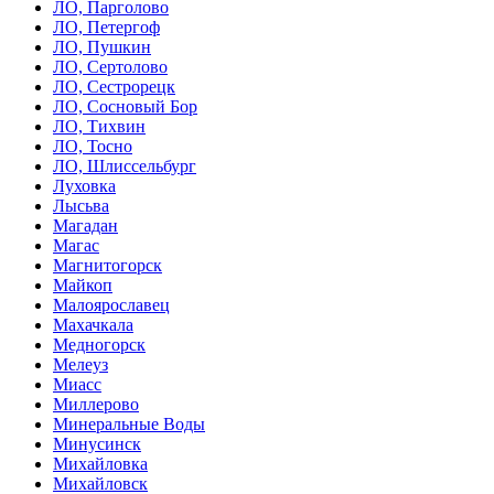
ЛО, Парголово
ЛО, Петергоф
ЛО, Пушкин
ЛО, Сертолово
ЛО, Сестрорецк
ЛО, Сосновый Бор
ЛО, Тихвин
ЛО, Тосно
ЛО, Шлиссельбург
Луховка
Лысьва
Магадан
Магас
Магнитогорск
Майкоп
Малоярославец
Махачкала
Медногорск
Мелеуз
Миасс
Миллерово
Минеральные Воды
Минусинск
Михайловка
Михайловск