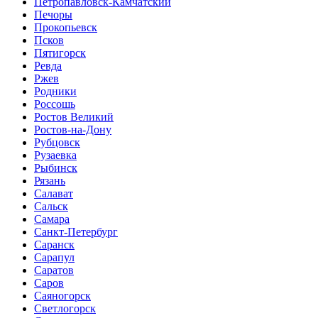
Петропавловск-Камчатский
Печоры
Прокопьевск
Псков
Пятигорск
Ревда
Ржев
Родники
Россошь
Ростов Великий
Ростов-на-Дону
Рубцовск
Рузаевка
Рыбинск
Рязань
Салават
Сальск
Самара
Санкт-Петербург
Саранск
Сарапул
Саратов
Саров
Саяногорск
Светлогорск