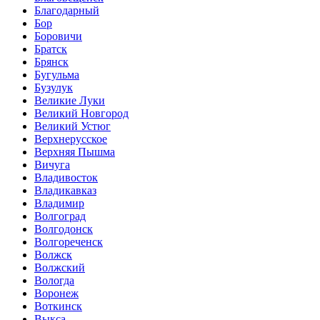
Благодарный
Бор
Боровичи
Братск
Брянск
Бугульма
Бузулук
Великие Луки
Великий Новгород
Великий Устюг
Верхнерусское
Верхняя Пышма
Вичуга
Владивосток
Владикавказ
Владимир
Волгоград
Волгодонск
Волгореченск
Волжск
Волжский
Вологда
Воронеж
Воткинск
Выкса