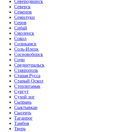
Северодвинск
Северск
Семенов
Семилуки
Серов
Сибай
Смоленск
Сокол
Соликамск
Соль-Илецк
Сосновоборск
Сочи
Среднеуральск
Ставрополь
Старая Русса
Старый Оскол
Стерлитамак
Сургут
Сухой лог
Сызрань
Сыктывкар
Сысерть
Таганрог
Тамбов
Тверь