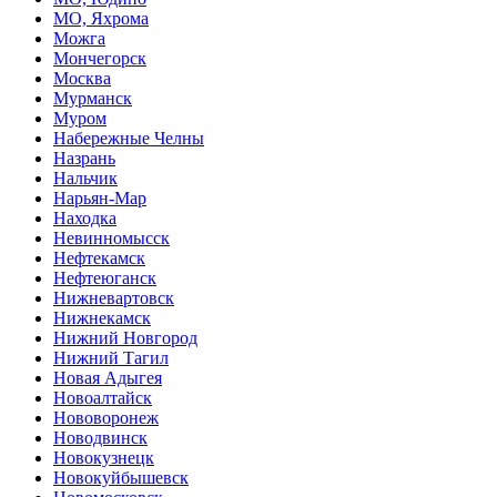
МО, Яхрома
Можга
Мончегорск
Москва
Мурманск
Муром
Набережные Челны
Назрань
Нальчик
Нарьян-Мар
Находка
Невинномысск
Нефтекамск
Нефтеюганск
Нижневартовск
Нижнекамск
Нижний Новгород
Нижний Тагил
Новая Адыгея
Новоалтайск
Нововоронеж
Новодвинск
Новокузнецк
Новокуйбышевск