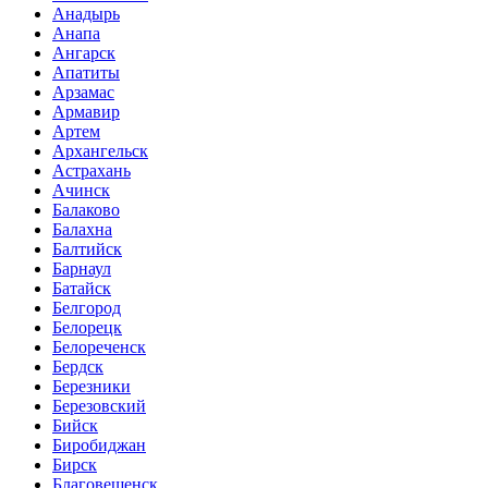
Анадырь
Анапа
Ангарск
Апатиты
Арзамас
Армавир
Артем
Архангельск
Астрахань
Ачинск
Балаково
Балахна
Балтийск
Барнаул
Батайск
Белгород
Белорецк
Белореченск
Бердск
Березники
Березовский
Бийск
Биробиджан
Бирск
Благовещенск