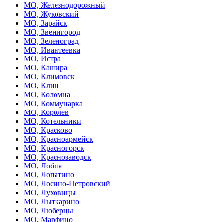
МО, Железнодорожный
МО, Жуковский
МО, Зарайск
МО, Звенигород
МО, Зеленоград
МО, Ивантеевка
МО, Истра
МО, Кашира
МО, Климовск
МО, Клин
МО, Коломна
МО, Коммунарка
МО, Королев
МО, Котельники
МО, Красково
МО, Красноармейск
МО, Красногорск
МО, Краснозаводск
МО, Лобня
МО, Лопатино
МО, Лосино-Петровский
МО, Луховицы
МО, Лыткарино
МО, Люберцы
МО, Марфино