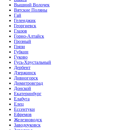
Вышний Волочек
Вятские Поляны
Гай
Геленджик
Георгиевск
Глазов
Горно-Алтайск
Грозный
Грязи
Губкин
Гуково
Гусь-Хрустальный
Дербент
Дзержинск
Дивногорск
Димитровград
Донской
Екатеринбург
Елабуга
Елец
Ессентуки
Ефремов
Железноводск
Заводоуковск