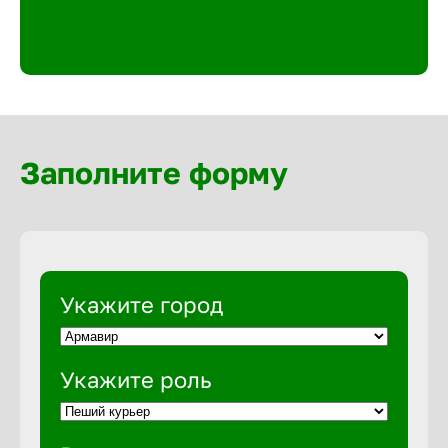
Великий 
Верхнеру
Верхняя
Заполните форму
Вичуга
Владивос
Укажите город
Владикав
Укажите роль
Владими