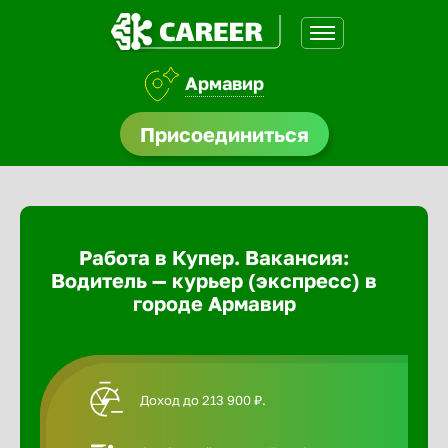
Армавир
доустройства
Присоединиться
Абакан
ормления
щества
Адлер
Работа в Купер. Вакансия:
A.Q
Водитель — курьер (экспресс) в
Азов
городе Армавир
Аксай
Доход до 213 900 ₽.
Александ