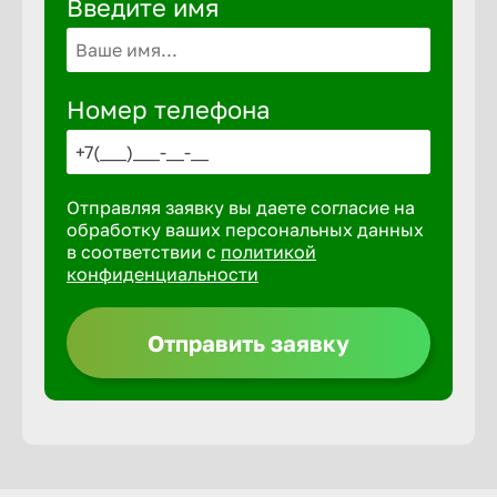
Введите имя
Волгогра
Волгодон
Номер телефона
Волгореч
Отправляя заявку вы даете согласие на
Волжск
обработку ваших персональных данных
в соответствии с
политикой
конфиденциальности
Волжски
Отправить заявку
Вологда
Воронеж
Воткинск