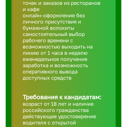
Балтийск
точек и заказов из ресторанов
и кафе
онлайн-оформление без
Барнаул
личного присутствия и
бумажной волокиты
самостоятельный выбор
Батайск
рабочего времени с
возможностью выходить на
линию от 1 часа в неделю
Белгород
еженедельное получение
заработка и возможность
оперативного вывода
Белорецк
доступных средств
Белорече
Требования к кандидатам:
возраст от 18 лет и наличие
Бердск
российского гражданства
действующее удостоверение
водителя с открытой
Березник