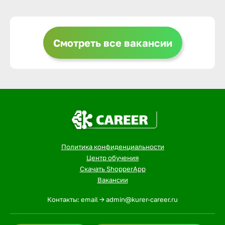
Выкса
Смотреть все вакансии
Вышний 
Вятские 
Гай
Политика конфиденциальности
Геленджи
Центр обучения
Скачать ShopperApp
Вакансии
Георгиев
Контакты: email -> admin@kurer-career.ru
Глазов