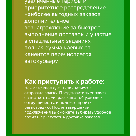
увеличенные тарифы и
приоритетное распределение
Борович
наиболее выгодных заказов
дополнительное
вознаграждение за быстрое
Братск
выполнение доставок и участие
в специальных заданиях
полная сумма чаевых от
Брянск
клиентов перечисляется
автокурьеру
Бугульма
Как приступить к работе:
Бузулук
Нажмите кнопку «Откликнуться» и
отправьте заявку. Представитель сервиса
свяжется с вами, расскажет об условиях
сотрудничества и поможет пройти
Великие 
регистрацию. После завершения
подключения вы сможете выбирать удобное
время и приступать к доставке заказов.
Великий 