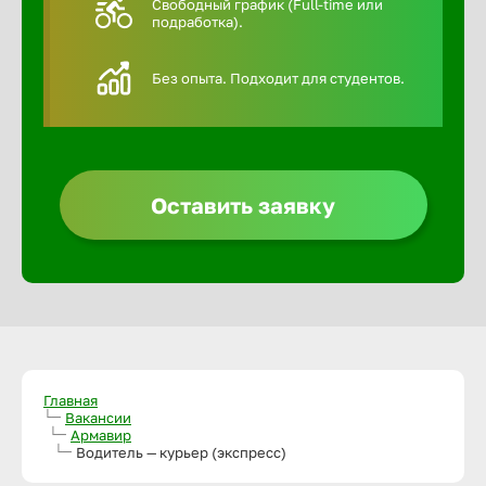
Свободный график (Full-time или
подработка).
Алексин
Без опыта. Подходит для студентов.
Альметье
Анадырь
Оставить заявку
Анапа
Ангарск
Апатиты
Главная
Вакансии
Армавир
Арзамас
Водитель — курьер (экспресс)