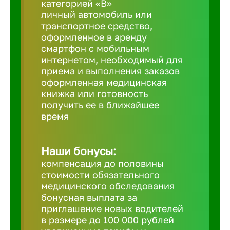
категорией «B»
личный автомобиль или
транспортное средство,
Березовс
оформленное в аренду
смартфон с мобильным
интернетом, необходимый для
Бийск
приема и выполнения заказов
оформленная медицинская
Биробид
книжка или готовность
получить ее в ближайшее
время
Бирск
Наши бонусы:
Благовещ
компенсация до половины
стоимости обязательного
медицинского обследования
Благода
бонусная выплата за
приглашение новых водителей
Бор
в размере до 100 000 рублей