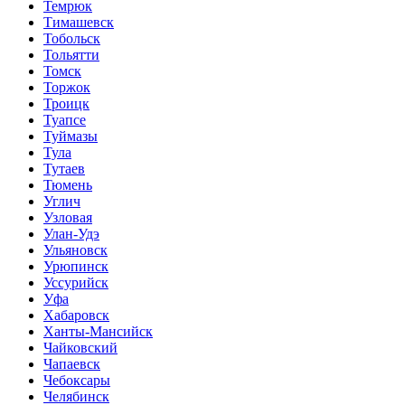
Темрюк
Тимашевск
Тобольск
Тольятти
Томск
Торжок
Троицк
Туапсе
Туймазы
Тула
Тутаев
Тюмень
Углич
Узловая
Улан-Удэ
Ульяновск
Урюпинск
Уссурийск
Уфа
Хабаровск
Ханты-Мансийск
Чайковский
Чапаевск
Чебоксары
Челябинск