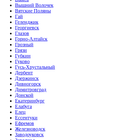
Вышний Волочек
Вятские Поляны
Гай
Геленджик
Георгиевск
Глазов
Горно-Алтайск
Грозный
Грязи
Губкин
Гуково
Гусь-Хрустальный
Дербент
Дзержинск
Дивногорск
Димитровград
Донской
Екатеринбург
Елабуга
Елец
Ессентуки
Ефремов
Железноводск
Заводоуковск