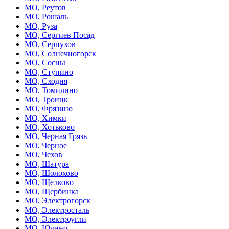
МО, Реутов
МО, Рошаль
МО, Руза
МО, Сергиев Посад
МО, Серпухов
МО, Солнечногорск
МО, Сосны
МО, Ступино
МО, Сходня
МО, Томилино
МО, Троицк
МО, Фрязино
МО, Химки
МО, Хотьково
МО, Черная Грязь
МО, Черное
МО, Чехов
МО, Шатура
МО, Шолохово
МО, Щелково
МО, Щербинка
МО, Электрогорск
МО, Электросталь
МО, Электроугли
МО, Юдино