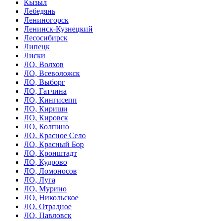
Кызыл
Лебедянь
Лениногорск
Ленинск-Кузнецкий
Лесосибирск
Липецк
Лиски
ЛО, Волхов
ЛО, Всеволожск
ЛО, Выборг
ЛО, Гатчина
ЛО, Кингисепп
ЛО, Кириши
ЛО, Кировск
ЛО, Колпино
ЛО, Красное Село
ЛО, Красный Бор
ЛО, Кронштадт
ЛО, Кудрово
ЛО, Ломоносов
ЛО, Луга
ЛО, Мурино
ЛО, Никольское
ЛО, Отрадное
ЛО, Павловск