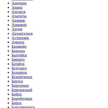
Анадырь
Анапа
Ангарск
Апатиты
Арзамас
Армавир
Артем
Архангельск
Астрахань
Ачинск
Балаково
Балахна
Балтийск
Барнаул
Батайск
Белгород
Белорецк
Белореченск
Бердск
Березники
Березовский
Бийск
Биробиджан
Бирск
Благовещенск