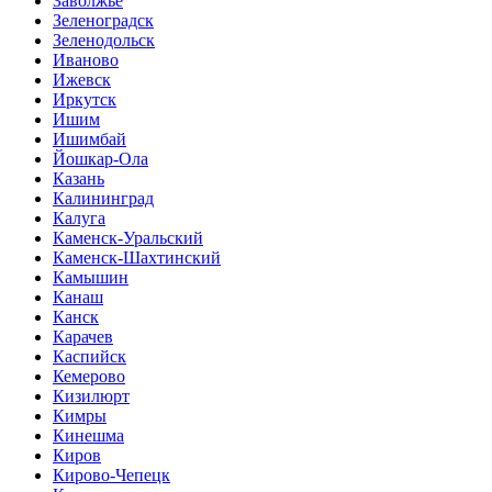
Заволжье
Зеленоградск
Зеленодольск
Иваново
Ижевск
Иркутск
Ишим
Ишимбай
Йошкар-Ола
Казань
Калининград
Калуга
Каменск-Уральский
Каменск-Шахтинский
Камышин
Канаш
Канск
Карачев
Каспийск
Кемерово
Кизилюрт
Кимры
Кинешма
Киров
Кирово-Чепецк