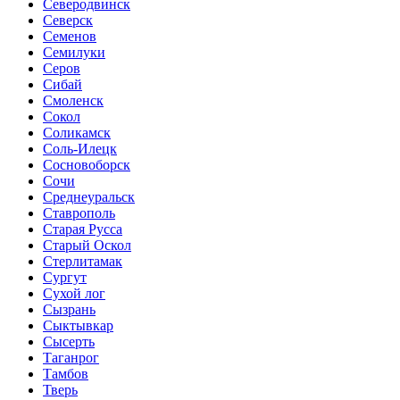
Северодвинск
Северск
Семенов
Семилуки
Серов
Сибай
Смоленск
Сокол
Соликамск
Соль-Илецк
Сосновоборск
Сочи
Среднеуральск
Ставрополь
Старая Русса
Старый Оскол
Стерлитамак
Сургут
Сухой лог
Сызрань
Сыктывкар
Сысерть
Таганрог
Тамбов
Тверь