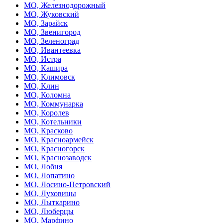
МО, Железнодорожный
МО, Жуковский
МО, Зарайск
МО, Звенигород
МО, Зеленоград
МО, Ивантеевка
МО, Истра
МО, Кашира
МО, Климовск
МО, Клин
МО, Коломна
МО, Коммунарка
МО, Королев
МО, Котельники
МО, Красково
МО, Красноармейск
МО, Красногорск
МО, Краснозаводск
МО, Лобня
МО, Лопатино
МО, Лосино-Петровский
МО, Луховицы
МО, Лыткарино
МО, Люберцы
МО, Марфино