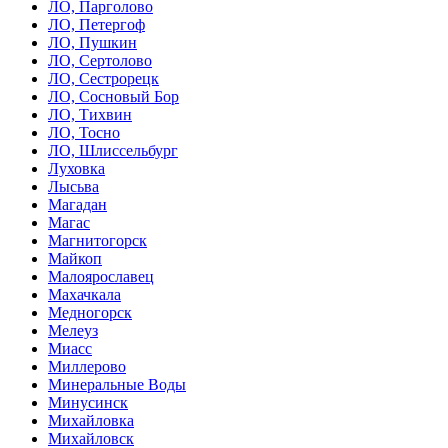
ЛО, Парголово
ЛО, Петергоф
ЛО, Пушкин
ЛО, Сертолово
ЛО, Сестрорецк
ЛО, Сосновый Бор
ЛО, Тихвин
ЛО, Тосно
ЛО, Шлиссельбург
Луховка
Лысьва
Магадан
Магас
Магнитогорск
Майкоп
Малоярославец
Махачкала
Медногорск
Мелеуз
Миасс
Миллерово
Минеральные Воды
Минусинск
Михайловка
Михайловск