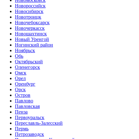
Новомосковск
Новороссийск
Новосибирск
Новотроицк
Новочебоксарск
Новочеркасск
Новошахтинск
Новый Уренгой
Ногинский район
Ноябрьск
Обь
Октябрьский
Оленегорск
Омск
Орел
Оренбург
Орск
Остров
Павлово
Павловская
Пенза
Первоуральск
Переславль-Залесский
Пермь
Петрозаводск