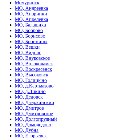
Мичуринск
МО, Андреевка
МО, Апаринки
МО, Апрелевка
МО, Балашиха
МО, Боброво
МО, Борисово
МО, Бронницы
МО, Вешки
МО, Видное
МО, Внуковское
МО, Волоколамск
МО, Воскресенск
МО, Высоковск
МО, Голицыно
МО, д.Картмазово
МО, д.Ликино
МО, Дедовск
МО, Дзержинский
МО, Дмитров
МО, Дмитровское
МО, Долгопрудный
МО, Домодедово
МО, Дубна
МО, Егорьевск