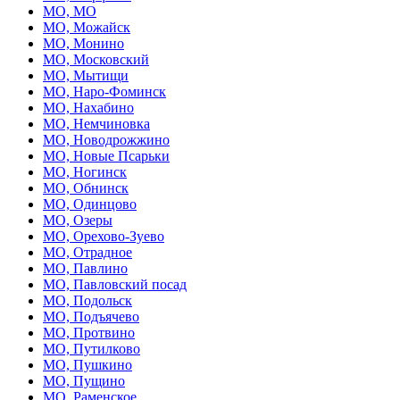
МО, МО
МО, Можайск
МО, Монино
МО, Московский
МО, Мытищи
МО, Наро-Фоминск
МО, Нахабино
МО, Немчиновка
МО, Новодрожжино
МО, Новые Псарьки
МО, Ногинск
МО, Обнинск
МО, Одинцово
МО, Озеры
МО, Орехово-Зуево
МО, Отрадное
МО, Павлино
МО, Павловский посад
МО, Подольск
МО, Подъячево
МО, Протвино
МО, Путилково
МО, Пушкино
МО, Пущино
МО, Раменское