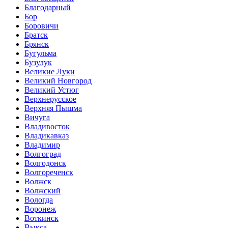
Благодарный
Бор
Боровичи
Братск
Брянск
Бугульма
Бузулук
Великие Луки
Великий Новгород
Великий Устюг
Верхнерусское
Верхняя Пышма
Вичуга
Владивосток
Владикавказ
Владимир
Волгоград
Волгодонск
Волгореченск
Волжск
Волжский
Вологда
Воронеж
Воткинск
Выкса