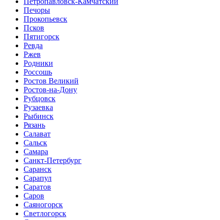
Петропавловск-Камчатский
Печоры
Прокопьевск
Псков
Пятигорск
Ревда
Ржев
Родники
Россошь
Ростов Великий
Ростов-на-Дону
Рубцовск
Рузаевка
Рыбинск
Рязань
Салават
Сальск
Самара
Санкт-Петербург
Саранск
Сарапул
Саратов
Саров
Саяногорск
Светлогорск