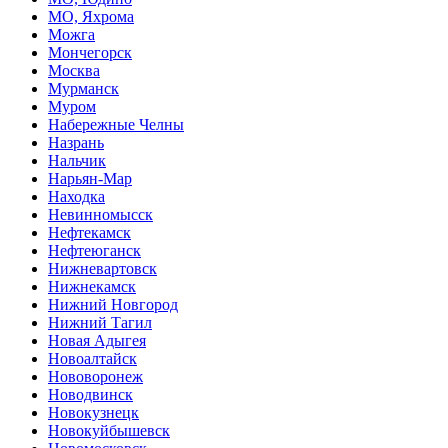
МО, Яхрома
Можга
Мончегорск
Москва
Мурманск
Муром
Набережные Челны
Назрань
Нальчик
Нарьян-Мар
Находка
Невинномысск
Нефтекамск
Нефтеюганск
Нижневартовск
Нижнекамск
Нижний Новгород
Нижний Тагил
Новая Адыгея
Новоалтайск
Нововоронеж
Новодвинск
Новокузнецк
Новокуйбышевск