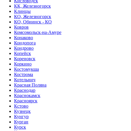
Кисловодск
КК, Железногорск
Клинцы
КО, Железногорск
КО, Обнинск - КО
Ковров
Комсомольск-на-Амуре
Конаково
Кондопога
Кондрово
Копейск
Кореновск
Коркино
Костомукша
Кострома
Котельнич
Красная Поляна
Краснодар
Краснокамск
Красноярск
Кстово
Кузнецк
Кунгур
Курган
Курск