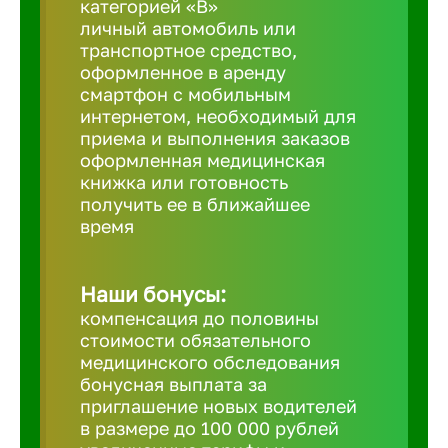
категорией «B»
личный автомобиль или
транспортное средство,
Березовс
оформленное в аренду
смартфон с мобильным
интернетом, необходимый для
Бийск
приема и выполнения заказов
оформленная медицинская
Биробид
книжка или готовность
получить ее в ближайшее
время
Бирск
Наши бонусы:
Благовещ
компенсация до половины
стоимости обязательного
медицинского обследования
Благода
бонусная выплата за
приглашение новых водителей
Бор
в размере до 100 000 рублей