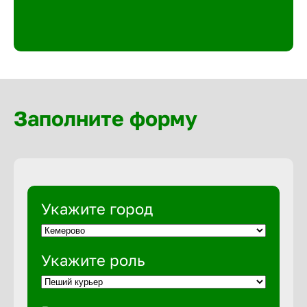
Великий 
Верхнеру
Верхняя
Заполните форму
Вичуга
Владивос
Укажите город
Владикав
Укажите роль
Владими