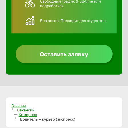
Свободный график (Full-time или
подработка).
Алексин
Без опыта. Подходит для студентов.
Альметье
Анадырь
Оставить заявку
Анапа
Ангарск
Апатиты
Главная
Вакансии
Кемерово
Арзамас
Водитель — курьер (экспресс)