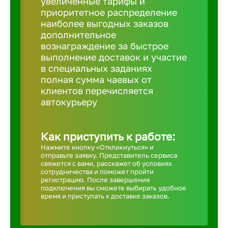
увеличенные тарифы и
приоритетное распределение
Борович
наиболее выгодных заказов
дополнительное
вознаграждение за быстрое
Братск
выполнение доставок и участие
в специальных заданиях
полная сумма чаевых от
Брянск
клиентов перечисляется
автокурьеру
Бугульма
Как приступить к работе:
Бузулук
Нажмите кнопку «Откликнуться» и
отправьте заявку. Представитель сервиса
свяжется с вами, расскажет об условиях
сотрудничества и поможет пройти
Великие 
регистрацию. После завершения
подключения вы сможете выбирать удобное
время и приступать к доставке заказов.
Великий 