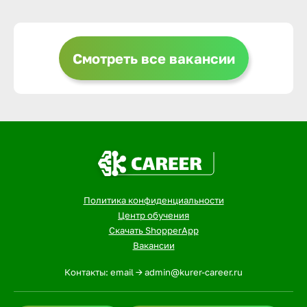
Выкса
Смотреть все вакансии
Вышний 
Вятские 
Гай
Политика конфиденциальности
Геленджи
Центр обучения
Скачать ShopperApp
Вакансии
Георгиев
Контакты: email -> admin@kurer-career.ru
Глазов