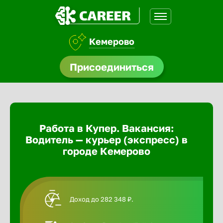
Кемерово
доустройства
Присоединиться
Абакан
ормления
щества
Адлер
Работа в Купер. Вакансия:
A.Q
Водитель — курьер (экспресс) в
Азов
городе Кемерово
Аксай
Доход до 282 348 ₽.
Александ