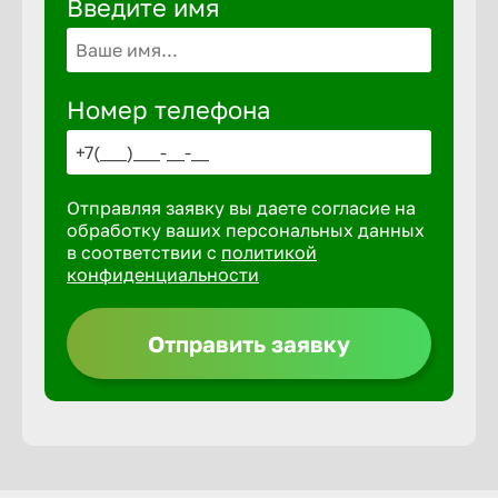
Введите имя
Волгогра
Волгодон
Номер телефона
Волгореч
Отправляя заявку вы даете согласие на
Волжск
обработку ваших персональных данных
в соответствии с
политикой
конфиденциальности
Волжски
Отправить заявку
Вологда
Воронеж
Воткинск