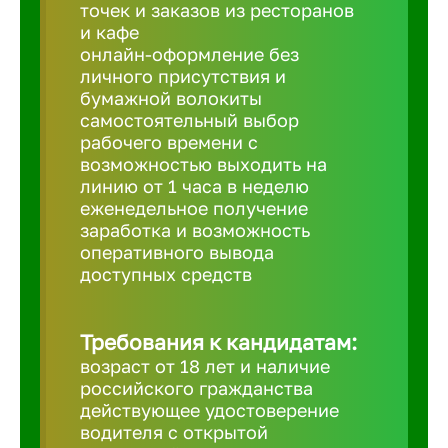
Балтийск
точек и заказов из ресторанов
и кафе
онлайн-оформление без
Барнаул
личного присутствия и
бумажной волокиты
самостоятельный выбор
Батайск
рабочего времени с
возможностью выходить на
линию от 1 часа в неделю
Белгород
еженедельное получение
заработка и возможность
оперативного вывода
Белорецк
доступных средств
Белорече
Требования к кандидатам:
возраст от 18 лет и наличие
Бердск
российского гражданства
действующее удостоверение
водителя с открытой
Березник